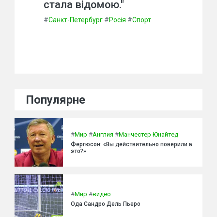
стала відомою."
#
Санкт-Петербург
#
Росія
#
Спорт
Популярне
#
Мир
#
Англия
#
Манчестер Юнайтед
Фергюсон: «Вы действительно поверили в
это?»
#
Мир
#
видео
Ода Сандро Дель Пьеро