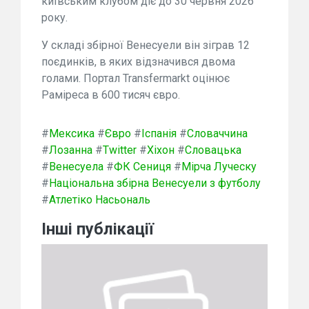
київським клубом діє до 30 червня 2026
року.
У складі збірної Венесуели він зіграв 12
поєдинків, в яких відзначився двома
голами. Портал Transfermarkt оцінює
Раміреса в 600 тисяч євро.
#
Мексика
#
Євро
#
Іспанія
#
Словаччина
#
Лозанна
#
Twitter
#
Хіхон
#
Словацька
#
Венесуела
#
ФК Сениця
#
Мірча Луческу
#
Національна збірна Венесуели з футболу
#
Атлетіко Насьональ
Інші публікації