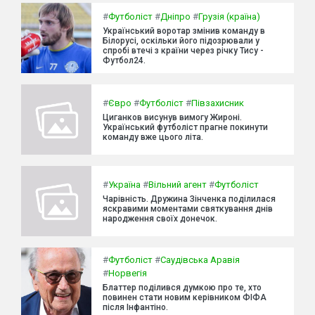
#
Футболіст
#
Дніпро
#
Грузія (країна)
Український воротар змінив команду в
Білорусі, оскільки його підозрювали у
спробі втечі з країни через річку Тису -
Футбол24.
#
Євро
#
Футболіст
#
Півзахисник
Циганков висунув вимогу Жироні.
Український футболіст прагне покинути
команду вже цього літа.
#
Україна
#
Вільний агент
#
Футболіст
Чарівність. Дружина Зінченка поділилася
яскравими моментами святкування днів
народження своїх донечок.
#
Футболіст
#
Саудівська Аравія
#
Норвегія
Блаттер поділився думкою про те, хто
повинен стати новим керівником ФІФА
після Інфантіно.