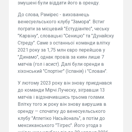
змушені були віддати його в оренду.
До слова, Рамірес - вихованець
венесуельського клубу "Замора". Встиг
пограти за місцевий "Естудіантес", чеську
"Карвіну", словацькі "Сеницю" та "Дунайску
Стреду". Саме з останньої команди влітку
2021 року за 1,75 млн євро перейшов у
"Динамо", однак провів за киян лише 7
матчів (гол і асист). Далі були оренди в
хіхонський "Спортінг" (Іспанія) і "Слован".
У лютому 2023 року він знову приєднався
до команди Мірчі Луческу, зігравши 13
матчів і відзначившись трьома голами.
Влітку того ж року він знову вирушив в
оренду — спочатку до венесуельського
клубу "Атлетіко Насьйональ", а потім до
мексиканського "Тігрес". Його угода з