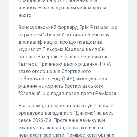
Скандальна натура Еріка Раміреса
виявилася несподіваним чином проти
нього.
Венесуельський форвард Ерік Рамірес, що
є гравцем "Динамо", отримав 6-місячну
дискваліфікацію, про що повідомив
журналіст Гільєрмо Кардосо на своїй
сторінці у мережі Х (раніше відомій як
Твіттер). Причиною цього рішення ФІФА
стало оголошення Спортивного
арбітражного суду (CAS), який ухвалив
рішення на користь братиславського
"Слована", що подав позов проти Раміреса.
Нагадаємо, що словацький клуб "Слован"
орендував нападника з "Динамо" на весь
сезон 2022/23. Проте вже взимку він
влаштував скандал, посилаючись на
невиплати зарплати. Рамірес категорично