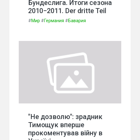
Бундеслига. Итоги сезона
2010−2011. Der dritte Teil
#
Мир
#
Германия
#
Бавария
"Не дозволю": зрадник
Тимощук вперше
прокоментував війну в