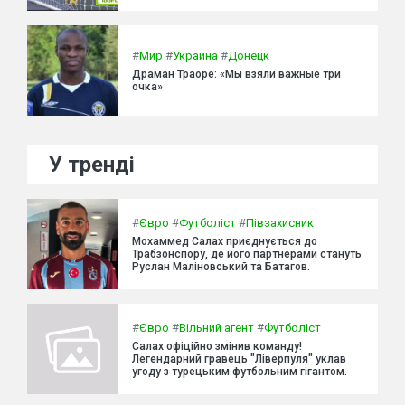
#
Мир
#
Украина
#
Донецк
Драман Траоре: «Мы взяли важные три
очка»
У тренді
#
Євро
#
Футболіст
#
Півзахисник
Мохаммед Салах приєднується до
Трабзонспору, де його партнерами стануть
Руслан Маліновський та Батагов.
#
Євро
#
Вільний агент
#
Футболіст
Салах офіційно змінив команду!
Легендарний гравець "Ліверпуля" уклав
угоду з турецьким футбольним гігантом.