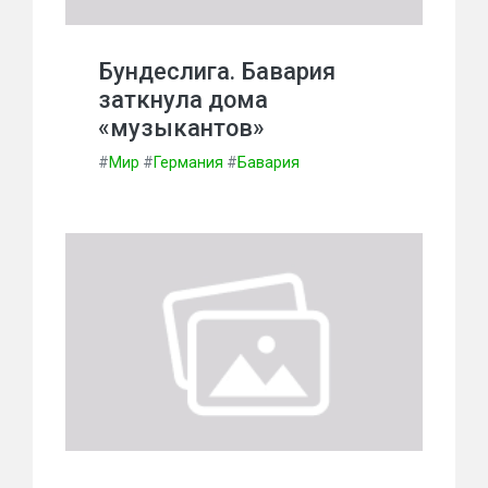
Бундеслига. Бавария
заткнула дома
«музыкантов»
#
Мир
#
Германия
#
Бавария