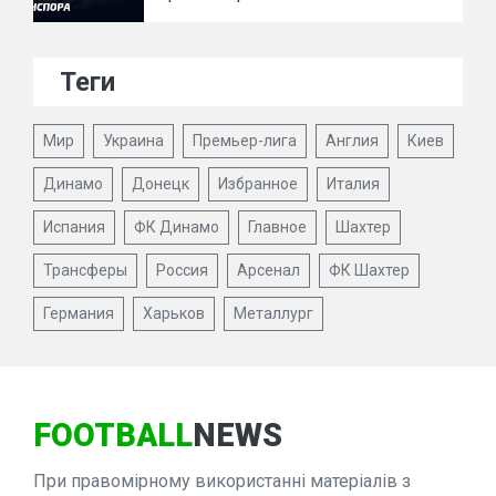
Теги
Мир
Украина
Премьер-лига
Англия
Киев
Динамо
Донецк
Избранное
Италия
Испания
ФК Динамо
Главное
Шахтер
Трансферы
Россия
Арсенал
ФК Шахтер
Германия
Харьков
Металлург
FOOTBALL
NEWS
При правомірному використанні матеріалів з