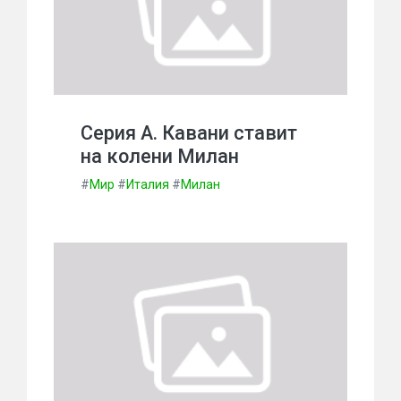
Серия А. Кавани ставит
на колени Милан
#
Мир
#
Италия
#
Милан