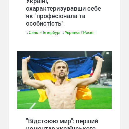
Україні,
охарактеризувавши себе
як "професіонала та
особистість".
#
Санкт-Петербург
#
Україна
#
Росія
"Відстоюю мир": перший
коментар українського