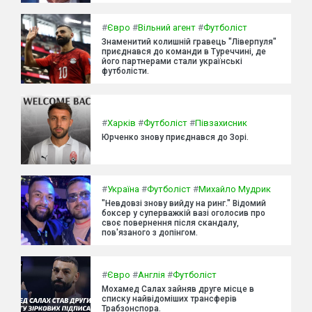
#
Євро
#
Вільний агент
#
Футболіст
Знаменитий колишній гравець "Ліверпуля"
приєднався до команди в Туреччині, де
його партнерами стали українські
футболісти.
#
Харків
#
Футболіст
#
Півзахисник
Юрченко знову приєднався до Зорі.
#
Україна
#
Футболіст
#
Михайло Мудрик
"Невдовзі знову вийду на ринг." Відомий
боксер у суперважкій вазі оголосив про
своє повернення після скандалу,
пов'язаного з допінгом.
#
Євро
#
Англія
#
Футболіст
Мохамед Салах зайняв друге місце в
списку найвідоміших трансферів
Трабзонспора.