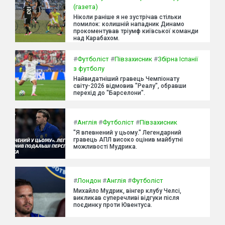
(газета)
Ніколи раніше я не зустрічав стільки
помилок: колишній нападник Динамо
прокоментував тріумф київської команди
над Карабахом.
#
Футболіст
#
Півзахисник
#
Збірна Іспанії
з футболу
Найвидатніший гравець Чемпіонату
світу-2026 відмовив "Реалу", обравши
перехід до "Барселони".
#
Англія
#
Футболіст
#
Півзахисник
"Я впевнений у цьому." Легендарний
гравець АПЛ високо оцінив майбутні
можливості Мудрика.
#
Лондон
#
Англія
#
Футболіст
Михайло Мудрик, вінгер клубу Челсі,
викликав суперечливі відгуки після
поєдинку проти Ювентуса.