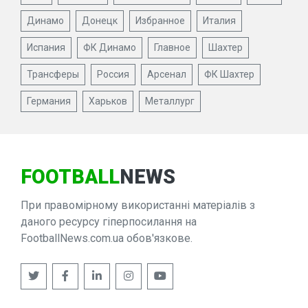
Динамо
Донецк
Избранное
Италия
Испания
ФК Динамо
Главное
Шахтер
Трансферы
Россия
Арсенал
ФК Шахтер
Германия
Харьков
Металлург
FOOTBALL
NEWS
При правомірному використанні матеріалів з
даного ресурсу гіперпосилання на
FootballNews.com.ua обов'язкове.