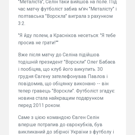
"Металіста", Селін таки вийшов на поле. Під
час матчу футболіст забив м'яч "Металісту" і
полтавська "Ворскла" виграла з рахунком
3:2.
"Я йду полем, а Красніков несеться: "Я тебе
просив не грати!""
Вже після матчу до Селіна підійшов
тодішній президент "Ворскли" Олег Бабаєв
і пообіцяв, що клуб його викупить. 30
грудня Євгену зателефонував Павлов і
повідомив, що обіцянку виконано -- він
тепер гравець "Ворскли". Футболіст згадує:
новина стала найкращим подарунком
перед 2011 роком.
Саме з цією командою Євген Селін
вперше потрапив до єврокубків, був
викликаний до збірної України з футболу і