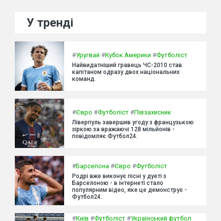
У тренді
#
Уругвай
#
Кубок Америки
#
Футболіст
Найвидатніший гравець ЧС-2010 став
капітаном одразу двох національних
команд.
#
Євро
#
Футболіст
#
Півзахисник
Ліверпуль завершив угоду з французькою
зіркою за вражаючі 128 мільйонів -
повідомляє Футбол24.
#
Барселона
#
Євро
#
Футболіст
Родрі вже виконує пісні у дуеті з
Барселоною - в інтернеті стало
популярним відео, яке це демонструє -
Футбол24.
#
Київ
#
Футболіст
#
Український футбол