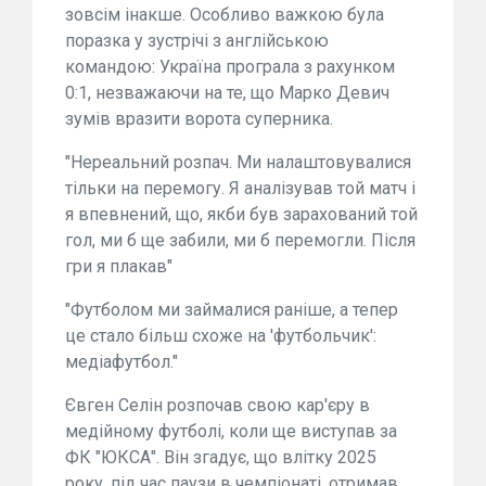
зовсім інакше. Особливо важкою була
поразка у зустрічі з англійською
командою: Україна програла з рахунком
0:1, незважаючи на те, що Марко Девич
зумів вразити ворота суперника.
"Нереальний розпач. Ми налаштовувалися
тільки на перемогу. Я аналізував той матч і
я впевнений, що, якби був зарахований той
гол, ми б ще забили, ми б перемогли. Після
гри я плакав"
"Футболом ми займалися раніше, а тепер
це стало більш схоже на 'футбольчик':
медіафутбол."
Євген Селін розпочав свою кар'єру в
медійному футболі, коли ще виступав за
ФК "ЮКСА". Він згадує, що влітку 2025
року, під час паузи в чемпіонаті, отримав