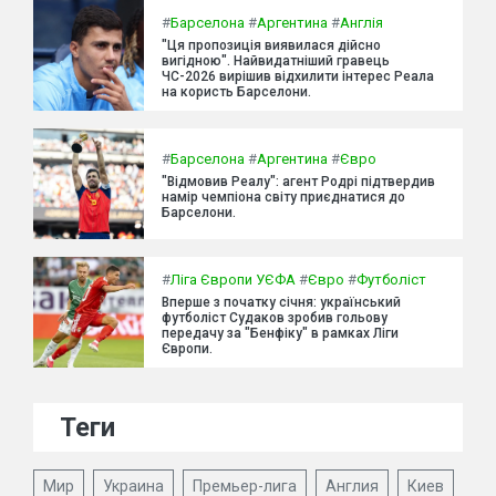
#
Барселона
#
Аргентина
#
Англія
"Ця пропозиція виявилася дійсно
вигідною". Найвидатніший гравець
ЧС-2026 вирішив відхилити інтерес Реала
на користь Барселони.
#
Барселона
#
Аргентина
#
Євро
"Відмовив Реалу": агент Родрі підтвердив
намір чемпіона світу приєднатися до
Барселони.
#
Ліга Європи УЄФА
#
Євро
#
Футболіст
Вперше з початку січня: український
футболіст Судаков зробив гольову
передачу за "Бенфіку" в рамках Ліги
Європи.
Теги
Мир
Украина
Премьер-лига
Англия
Киев