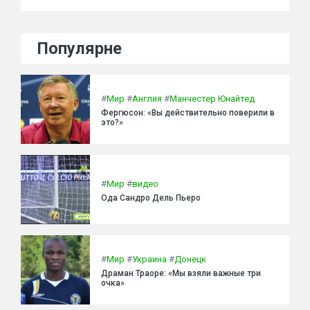
Популярне
#
Мир
#
Англия
#
Манчестер Юнайтед
Фергюсон: «Вы действительно поверили в
это?»
#
Мир
#
видео
Ода Сандро Дель Пьеро
#
Мир
#
Украина
#
Донецк
Драман Траоре: «Мы взяли важные три
очка»