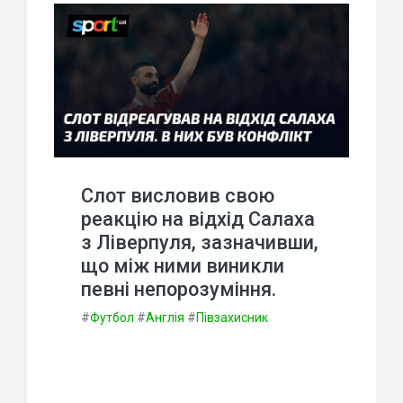
Слот висловив свою
реакцію на відхід Салаха
з Ліверпуля, зазначивши,
що між ними виникли
певні непорозуміння.
#
Футбол
#
Англія
#
Півзахисник