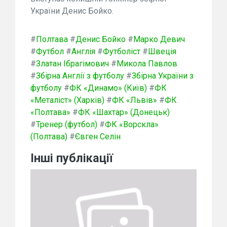
України Денис Бойко.
#
Полтава
#
Денис Бойко
#
Марко Девич
#
Футбол
#
Англія
#
Футболіст
#
Швеція
#
Златан Ібрагімович
#
Микола Павлов
#
Збірна Англії з футболу
#
Збірна України з
футболу
#
ФК «Динамо» (Київ)
#
ФК
«Металіст» (Харків)
#
ФК «Львів»
#
ФК
«Полтава»
#
ФК «Шахтар» (Донецьк)
#
Тренер (футбол)
#
ФК «Ворскла»
(Полтава)
#
Євген Селін
Інші публікації