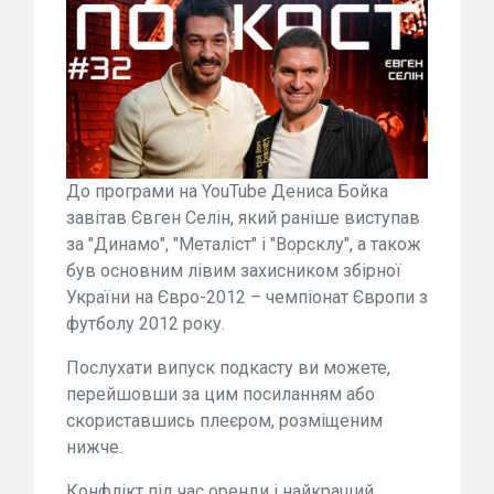
До програми на YouTube Дениса Бойка
завітав Євген Селін, який раніше виступав
за "Динамо", "Металіст" і "Ворсклу", а також
був основним лівим захисником збірної
України на Євро-2012 – чемпіонат Європи з
футболу 2012 року.
Послухати випуск подкасту ви можете,
перейшовши за цим посиланням або
скориставшись плеєром, розміщеним
нижче.
Конфлікт під час оренди і найкращий