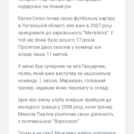
подарунок на Новий рік
Євген Селін почав свою футбольну кар'єру
в Луганській області, але вже в 2007 році
приєднався до харківського "Металіста". У
той час йому було всього 17 років.
Протягом двох сезонів у команді він
зіграв лише 11 матчів.
У мене був суперник на ім'я Ганцарчик,
поляк, який вже виступав за національну
команду. І, звісно, Маркевич, головний
тренер, надавав йому перевагу в складі.
Ідея про зміну клубу вперше прийшла до
молодого гравця у 2008 році, коли тренер
Микола Павлов розпочав свою діяльність
з полтавською "Ворсклою".
"Чому я не там? Можливо вийде потрапити