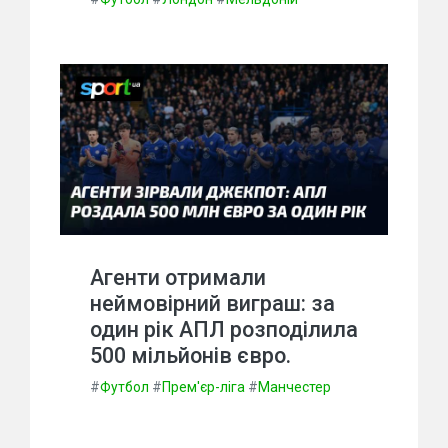
Агенти отримали
неймовірний виграш: за
один рік АПЛ розподілила
500 мільйонів євро.
#
Футбол
#
Прем'єр-ліга
#
Манчестер