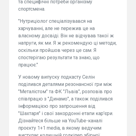
та специфічні потреби організму
спортсмена.
"Нутриціолог спеціалізувався на
харчуванні, але не пережив це на
власному досвіді. Він не відчував такої ж
напруги, як ми. Я ж рекомендую ці методи,
оскільки пройшов через це сам. Я
спостерігаю результати та знаю, що
працює."
У новому випуску подкасту Селін
поділився деталями резонансної гри між
"Металістом" та ФК "Львів", розповів про
співпрацю з "Динамо", а також поділився
інформацією про запрошення від
"Шахтаря" і свої закордонні етапи кар'єри.
Дізнайтеся більше на YouTube-каналі
проєкту 1+1 media, в якому ведучим
виступає колишній голкіпер збірної