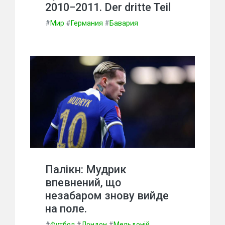
2010−2011. Der dritte Teil
#
Мир
#
Германия
#
Бавария
Палікн: Мудрик
впевнений, що
незабаром знову вийде
на поле.
#
Футбол
#
Лондон
#
Мельдоній