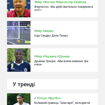
#
Мир
#
Англия
#
Манчестер Юнайтед
Фергюсон: «Вы действительно поверили в
это?»
#
Мир
#
видео
Ода Сандро Дель Пьеро
#
Мир
#
Украина
#
Донецк
Драман Траоре: «Мы взяли важные три
очка»
У тренді
#
#
Спорт
#
футбол
Колишній гравець "Шахтаря", володіючи