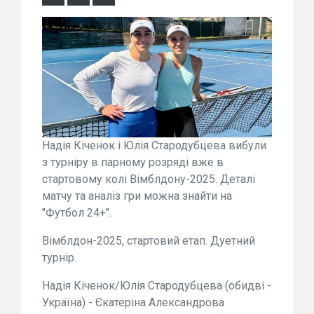
Надія Кіченок і Юлія Стародубцева вибули
з турніру в парному розряді вже в
стартовому колі Вімблдону-2025. Деталі
матчу та аналіз гри можна знайти на
"Футбол 24+".
Вімблдон-2025, стартовий етап. Дуетний
турнір.
Надія Кіченок/Юлія Стародубцева (обидві -
Україна) - Єкатеріна Александрова