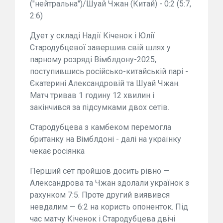
("нейтральна")/Шуай Чжан (Китай) - 0:2 (5:7,
2:6)
Дует у складі Надії Кіченок і Юлії
Стародубцевої завершив свій шлях у
парному розряді Вімблдону-2025,
поступившись російсько-китайській парі -
Єкатерині Александровій та Шуай Чжан.
Матч тривав 1 годину 12 хвилин і
закінчився за підсумками двох сетів.
Стародубцева з камбеком перемогла
британку на Вімблдоні - далі на українку
чекає росіянка
Перший сет пройшов досить рівно —
Александрова та Чжан здолали українок з
рахунком 7:5. Проте другий виявився
невдалим — 6:2 на користь опоненток. Під
час матчу Кіченок і Стародубцева двічі