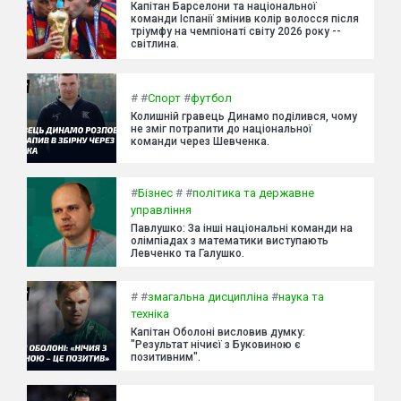
Капітан Барселони та національної
команди Іспанії змінив колір волосся після
тріумфу на чемпіонаті світу 2026 року --
світлина.
#
#
Спорт
#
футбол
Колишній гравець Динамо поділився, чому
не зміг потрапити до національної
команди через Шевченка.
#
Бізнес
#
#
політика та державне
управління
Павлушко: За інші національні команди на
олімпіадах з математики виступають
Левченко та Галушко.
#
#
змагальна дисципліна
#
наука та
техніка
Капітан Оболоні висловив думку:
"Результат нічиєї з Буковиною є
позитивним".