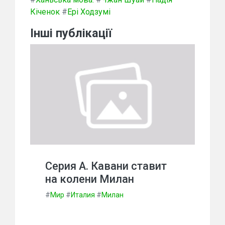
Кіченок
#
Ері Ходзумі
Інші публікації
Серия А. Кавани ставит
на колени Милан
#
Мир
#
Италия
#
Милан