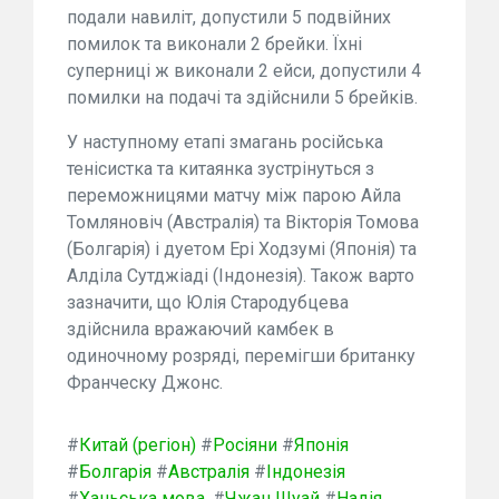
подали навиліт, допустили 5 подвійних
помилок та виконали 2 брейки. Їхні
суперниці ж виконали 2 ейси, допустили 4
помилки на подачі та здійснили 5 брейків.
У наступному етапі змагань російська
тенісистка та китаянка зустрінуться з
переможницями матчу між парою Айла
Томляновіч (Австралія) та Вікторія Томова
(Болгарія) і дуетом Ері Ходзумі (Японія) та
Алділа Сутджіаді (Індонезія). Також варто
зазначити, що Юлія Стародубцева
здійснила вражаючий камбек в
одиночному розряді, перемігши британку
Франческу Джонс.
#
Китай (регіон)
#
Росіяни
#
Японія
#
Болгарія
#
Австралія
#
Індонезія
#
Ханьська мова.
#
Чжан Шуай
#
Надія