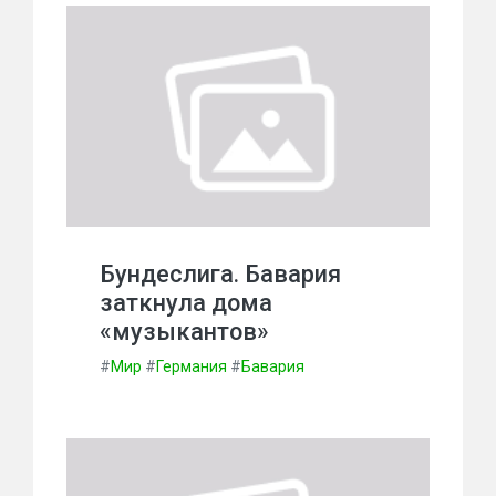
Бундеслига. Бавария
заткнула дома
«музыкантов»
#
Мир
#
Германия
#
Бавария