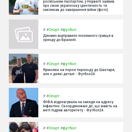
російським паспортом, у Норвегії заявив
про свою українську ідентичність та
закликав до завершення війни (фото)
#
#
Спорт
#
футбол
Динамо відправило іноземного гравця в
оренду до Бразилії.
#
#
Спорт
#
футбол
Ярмолюк на порозі переходу до Шахтаря,
але є деякі деталі - Футбол24.
#
#
Спорт
ФІФА відреагувала на закиди на адресу
Інфантіно: Скоординовані дії, що мають на
меті підрив авторитету - Футбол24.
#
#
Спорт
#
футбол