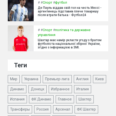
#
#
Спорт
#
футбол
Де Пауль віддав свій гол на честь Мессі -
аргентинець підставив плече товаришу
після втрати батька - Футбол24
#
#
Спорт
#
політика та державне
управління
Шахтар має намір укласти угоду з братом
футболіста національної збірної України,
згідно з інформацією в ЗМІ.
Теги
Мир
Украина
Премьер-лига
Англия
Киев
Динамо
Донецк
Избранное
Италия
Испания
ФК Динамо
Главное
Шахтер
Трансферы
Россия
Арсенал
ФК Шахтер