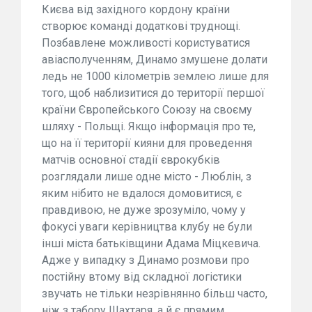
Києва від західного кордону країни
створює команді додаткові труднощі.
Позбавлене можливості користуватися
авіасполученням, Динамо змушене долати
ледь не 1000 кілометрів землею лише для
того, щоб наблизитися до території першої
країни Європейського Союзу на своєму
шляху - Польщі. Якщо інформація про те,
що на її території кияни для проведення
матчів основної стадії єврокубків
розглядали лише одне місто - Люблін, з
яким нібито не вдалося домовитися, є
правдивою, не дуже зрозуміло, чому у
фокусі уваги керівництва клубу не були
інші міста батьківщини Адама Міцкевича.
Адже у випадку з Динамо розмови про
постійну втому від складної логістики
звучать не тільки незрівнянно більш часто,
ніж з табору Шахтаря, а й є прямим