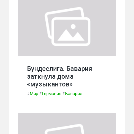
Бундеслига. Бавария
заткнула дома
«музыкантов»
#
Мир
#
Германия
#
Бавария