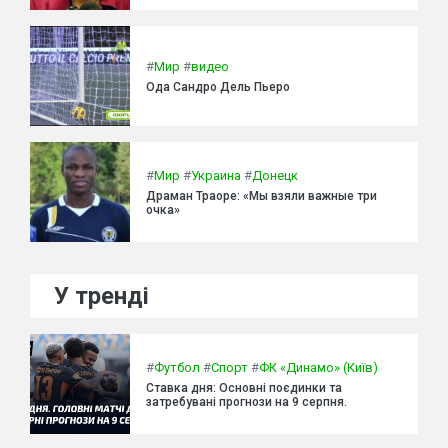
#
Мир
#
видео
Ода Сандро Дель Пьеро
#
Мир
#
Украина
#
Донецк
Драман Траоре: «Мы взяли важные три
очка»
У тренді
#
Футбол
#
Спорт
#
ФК «Динамо» (Київ)
Ставка дня: Основні поєдинки та
затребувані прогнози на 9 серпня.