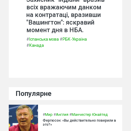
всіх вражаючим данком
на контратаці, вразивши
"Вашингтон": яскравий
момент дня в НБА.
#
Іспанська мова
#
РБК-Україна
#
Канада
Популярне
#
Мир
#
Англия
#
Манчестер Юнайтед
Фергюсон: «Вы действительно поверили в
это?»