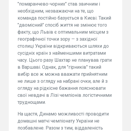
"помаранчево-чорних" став звичним і
необхідним, незважаючи на те, що
команда постійно базується в Києві. Такий
"двомісний" спосіб життя не змінює того
факту, що Львів є оптимальним місцем з
географічної точки зору — з західної
столиці України відкриваються шляхи до
сусідніх країн з найменшими витратами
часу. Цього разу Шахтар не планував грати
в Варшаві. Однак, для "гірників" такий
вибір все ж можна вважати прийнятним
не лише з огляду на набрані очки, але й з
огляду на рідкісне бажання пояснювати
свої невдачі в Лізі чемпіонів логістичними
труднощами.
На щастя, Динамо можливості проводити
домашні матчі чемпіонату України не
позбавлене. Разом з тим, віддаленість