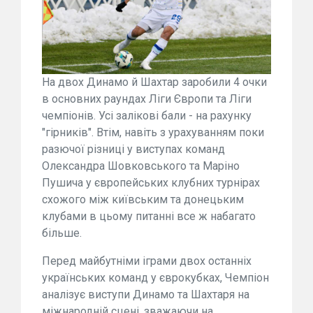
На двох Динамо й Шахтар заробили 4 очки
в основних раундах Ліги Європи та Ліги
чемпіонів. Усі залікові бали - на рахунку
"гірників". Втім, навіть з урахуванням поки
разючої різниці у виступах команд
Олександра Шовковського та Маріно
Пушича у європейських клубних турнірах
схожого між київським та донецьким
клубами в цьому питанні все ж набагато
більше.
Перед майбутніми іграми двох останніх
українських команд у єврокубках, Чемпіон
аналізує виступи Динамо та Шахтаря на
міжнародній сцені, зважаючи на