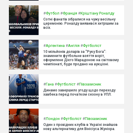
#
Футбол
#
Франція
#
Кріштіану Роналду
Сотні фанатів зібралися на чужу весільну
церемонію. Роналду виявився хитрішим за
всіх.
#
Аргентина
#
Англія
#
Футболіст
10 мільйонів доларів за "Руку Бога":
знамените футбольне взяття воріт,
оформлене Дієго Марадоною на світовому
чемпіонаті, буде продано на аукціоні.
#
Гана
#
Футболіст
#
Півзахисник
Динамо завершило угоду щодо переходу
хавбека перед початком сезону в УПЛ.
#
Лондон
#
Футболіст
#
Півзахисник
Один з провідних клубів в Україні знайшов
нову альтернативу для Вінісіуса Жуніора.