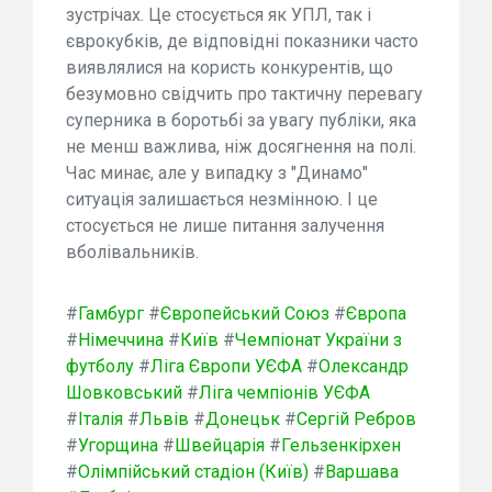
зустрічах. Це стосується як УПЛ, так і
єврокубків, де відповідні показники часто
виявлялися на користь конкурентів, що
безумовно свідчить про тактичну перевагу
суперника в боротьбі за увагу публіки, яка
не менш важлива, ніж досягнення на полі.
Час минає, але у випадку з "Динамо"
ситуація залишається незмінною. І це
стосується не лише питання залучення
вболівальників.
#
Гамбург
#
Європейський Союз
#
Європа
#
Німеччина
#
Київ
#
Чемпіонат України з
футболу
#
Ліга Європи УЄФА
#
Олександр
Шовковський
#
Ліга чемпіонів УЄФА
#
Італія
#
Львів
#
Донецьк
#
Сергій Ребров
#
Угорщина
#
Швейцарія
#
Гельзенкірхен
#
Олімпійський стадіон (Київ)
#
Варшава