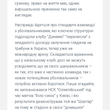
сумніву, право на життя має, однак
вирішальною причиною так само не
виглядає.
Насправді йдеться про стандарти взаємодії
з уболівальниками, які ключові структурні
підрозділи клубу "Динамо" "перенесли" з
невдалого досвіду залучення глядачів на
трибуни в Україні, тепер уже на
міжнародну арену. Складається враження,
що у київському клубі досі не можуть
усвідомити, що за своїх шанувальників —
як тих, хто вже є частиною команди, так і
нових потенційних уболівальників —
потрібно активно боротися. Лише згадайте,
як заповнювався НСК "Олімпійський" під
час матчів "біло-синіх" у Києві, і які
результати демонстрував той же "Шахтар"
на тому ж стадіоні в своїх "домашніх"