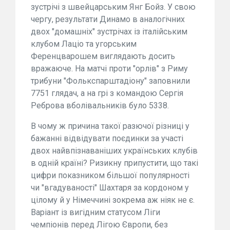
зустрічі з швейцарським Янг Бойз. У свою
чергу, результати Динамо в аналогічних
двох "домашніх" зустрічах із італійським
клубом Лаціо та угорським
Ференцварошем виглядають досить
вражаюче. На матчі проти "орлів" з Риму
трибуни "Фолькспарштадіону" заповнили
7751 глядач, а на грі з командою Сергія
Реброва вболівальників було 5338.
В чому ж причина такої разючої різниці у
бажанні відвідувати поєдинки за участі
двох найвпізнаваніших українських клубів
в одній країні? Ризикну припустити, що такі
цифри показником більшої популярності
чи "вгадуваності" Шахтаря за кордоном у
цілому й у Німеччині зокрема аж ніяк не є.
Варіант із вигідним статусом Ліги
чемпіонів перед Лігою Європи, без