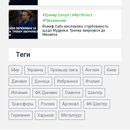
#
Тренер (спорт)
#
Футболіст
#
Півзахисник
Йожеф Сабо висловлює стурбованість
щодо Мудрика. Тренер звернувся до
Михайла.
Теги
Мир
Украина
Премьер-лига
Англия
Киев
Динамо
Донецк
Избранное
Италия
Испания
ФК Динамо
Главное
Шахтер
Трансферы
Россия
Арсенал
ФК Шахтер
Германия
Харьков
Металлург