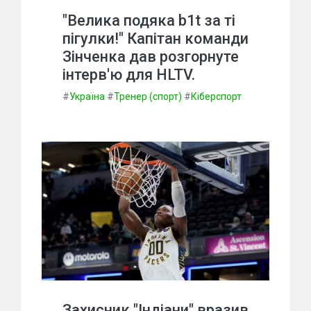
"Велика подяка b1t за ті
пігулки!" Капітан команди
Зінченка дав розгорнуте
інтерв'ю для HLTV.
#
Україна
#
Тренер (спорт)
#
Кіберспорт
Захисник "Індіани" вразив