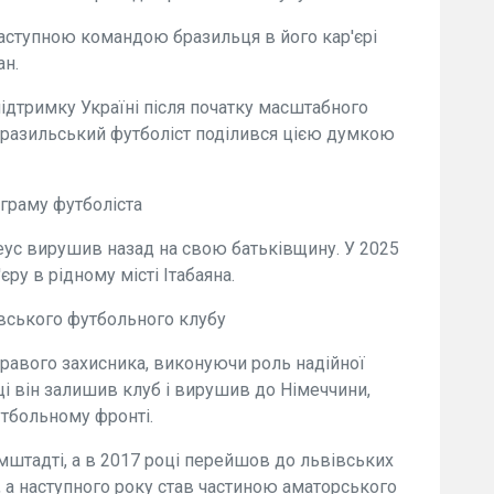
Наступною командою бразильця в його кар'єрі
ан.
ідтримку Україні після початку масштабного
 Бразильський футболіст поділився цією думкою
аграму футболіста
еус вирушив назад на свою батьківщину. У 2025
ру в рідному місті Ітабаяна.
вського футбольного клубу
равого захисника, виконуючи роль надійної
оці він залишив клуб і вирушив до Німеччини,
утбольному фронті.
штадті, а в 2017 році перейшов до львівських
", а наступного року став частиною аматорського