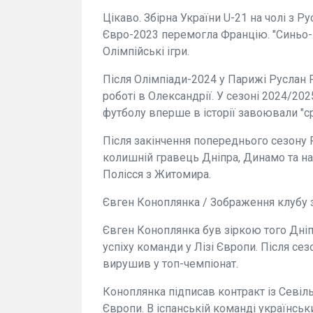
Цікаво. Збірна України U-21 на чолі з 
Євро-2023 перемогла Францію. "Синьо-ж
Олімпійські ігри.
Після Олімпіади-2024 у Парижі Руслан 
роботі в Олександрії. У сезоні 2024/202
футболу вперше в історії завоювали "ср
Після закінчення попереднього сезону 
колишній гравець Дніпра, Динамо та на
Полісся з Житомира.
Євген Коноплянка / Зображення клубу 
Євген Коноплянка був зіркою того Дніп
успіху команди у Лізі Європи. Після се
вирушив у топ-чемпіонат.
Коноплянка підписав контракт із Севіль
Європи. В іспанській команді українсь