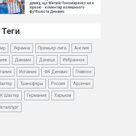
думку, що Матвій Пономаренко не є
зіркою - коментар колишнього
футболіста Динамо.
Теги
ир
Украина
Премьер-лига
Англия
иев
Динамо
Донецк
Избранное
талия
Испания
ФК Динамо
Главное
ахтер
Трансферы
Россия
Арсенал
К Шахтер
Германия
Харьков
еталлург