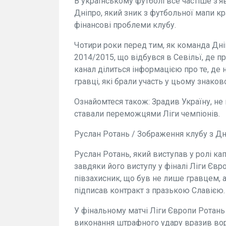
В українському футболі все частіше з'
Дніпро, який зник з футбольної мапи кр
фінансові проблеми клубу.
Чотири роки перед тим, як команда Дніп
2014/2015, що відбувся в Севільї, де пр
канал ділиться інформацією про те, де
гравці, які брали участь у цьому знаков
Ознайомтеся також: Зрадив Україну, не в
ставали переможцями Ліги чемпіонів.
Руслан Ротань / Зображення клубу з Дн
Руслан Ротань, який виступав у ролі ка
завдяки його виступу у фіналі Ліги Євр
півзахисник, що був не лише гравцем, 
підписав контракт з празькою Славією.
У фінальному матчі Ліги Європи Ротань
виконання штрафного удару вразив вор