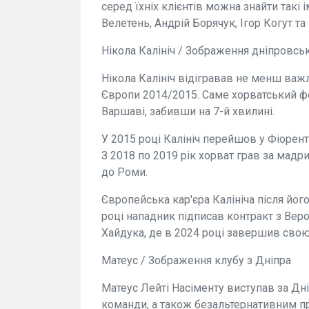
серед їхніх клієнтів можна знайти такі 
Велетень, Андрій Борячук, Ігор Когут та 
Нікола Калініч / Зображення дніпровсь
Нікола Калініч відігравав не менш важл
Європи 2014/2015. Саме хорватський фо
Варшаві, забивши на 7-й хвилині.
У 2015 році Калініч перейшов у Фіорент
З 2018 по 2019 рік хорват грав за мадр
до Роми.
Європейська кар'єра Калініча після йог
році нападник підписав контракт з Вер
Хайдука, де в 2024 році завершив свою
Матеус / Зображення клубу з Дніпра
Матеус Лейті Насіменту виступав за Дн
команди, а також безальтернативним п