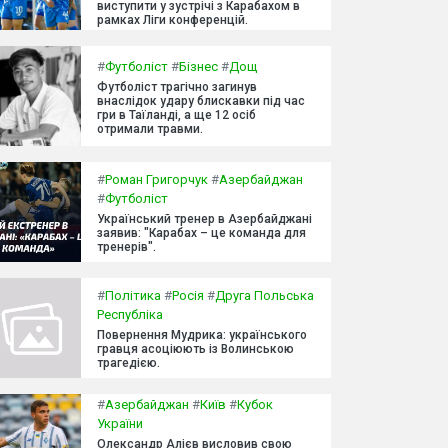
виступити у зустрічі з Карабахом в
рамках Ліги конференцій.
#
Футболіст
#
Бізнес
#
Дощ
Футболіст трагічно загинув
внаслідок удару блискавки під час
гри в Таїланді, а ще 12 осіб
отримали травми.
#
Роман Григорчук
#
Азербайджан
#
Футболіст
Український тренер в Азербайджані
заявив: "Карабах – це команда для
тренерів".
#
Політика
#
Росія
#
Друга Польська
Республіка
Повернення Мудрика: українського
гравця асоціюють із Волинською
трагедією.
#
Азербайджан
#
Київ
#
Кубок
України
Олександр Алієв висловив свою