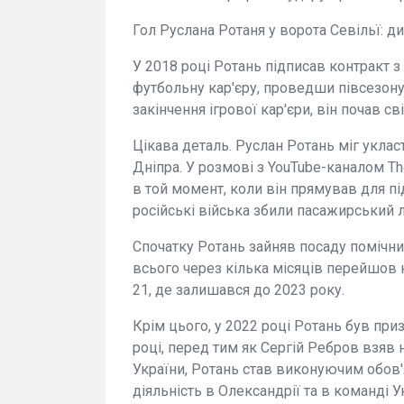
Гол Руслана Ротаня у ворота Севільї: ди
У 2018 році Ротань підписав контракт 
футбольну кар'єру, проведши півсезону в
закінчення ігрової кар'єри, він почав св
Цікава деталь. Руслан Ротань міг укла
Дніпра. У розмові з YouTube-каналом The
в той момент, коли він прямував для п
російські війська збили пасажирський л
Спочатку Ротань зайняв посаду помічни
всього через кілька місяців перейшов н
21, де залишався до 2023 року.
Крім цього, у 2022 році Ротань був пр
році, перед тим як Сергій Ребров взяв
України, Ротань став виконуючим обов
діяльність в Олександрії та в команді У