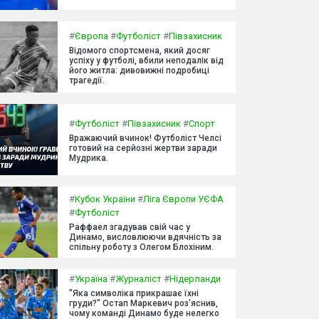
#
Європа
#
Футболіст
#
Півзахисник
Відомого спортсмена, який досяг
успіху у футболі, вбили неподалік від
його житла: дивовижні подробиці
трагедії.
#
Футболіст
#
Півзахисник
#
Спорт
Вражаючий вчинок! Футболіст Челсі
готовий на серйозні жертви заради
Мудрика.
#
Кубок України
#
Ліга Європи УЄФА
#
Футболіст
Раффаел згадував свій час у
Динамо, висловлюючи вдячність за
спільну роботу з Олегом Блохіним.
#
Україна
#
Журналіст
#
Нідерланди
"Яка символіка прикрашає їхні
груди?" Остап Маркевич роз'яснив,
чому команді Динамо буде нелегко