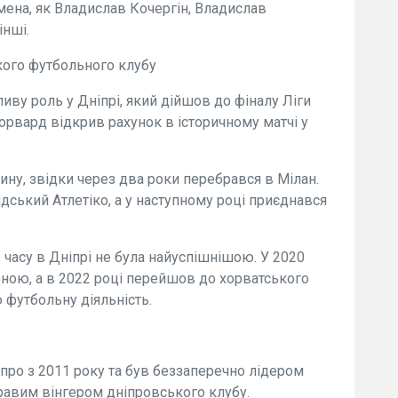
імена, як Владислав Кочергін, Владислав
інші.
кого футбольного клубу
иву роль у Дніпрі, який дійшов до фіналу Ліги
рвард відкрив рахунок в історичному матчі у
ину, звідки через два роки перебрався в Мілан.
идський Атлетіко, а у наступному році приєднався
о часу в Дніпрі не була найуспішнішою. У 2020
оною, а в 2022 році перейшов до хорватського
 футбольну діяльність.
іпро з 2011 року та був беззаперечно лідером
равим вінгером дніпровського клубу.