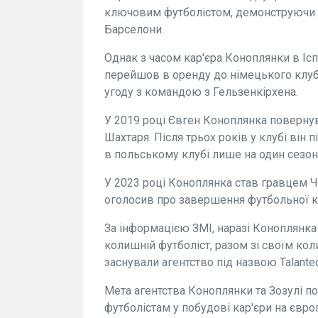
ключовим футболістом, демонструючи в
Барселони.
Однак з часом кар'єра Коноплянки в Іспа
перейшов в оренду до німецького клуб
угоду з командою з Гельзенкірхена.
У 2019 році Євген Коноплянка поверну
Шахтаря. Після трьох років у клубі він
в польському клубі лише на один сезон
У 2023 році Коноплянка став гравцем Ч
оголосив про завершення футбольної к
За інформацією ЗМІ, наразі Коноплянка 
колишній футболіст, разом зі своїм к
заснували агентство під назвою Talanted
Мета агентства Коноплянки та Зозулі п
футболістам у побудові кар'єри на європ