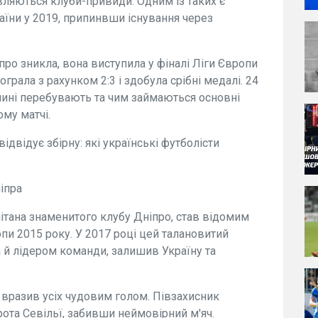
являються клуби-привиди. Одним із таких є
аїни у 2019, припинвши існування через
ро зникла, вона виступила у фіналі Ліги Європи
ограла з рахунком 2:3 і здобула срібні медалі. 24
 нині перебувають та чим займаються основні
ому матчі.
ідвідує збірну: які українські футболісти
іпра
пітана знаменитого клубу Дніпро, став відомим
опи 2015 року. У 2017 році цей талановитий
а й лідером команди, залишив Україну та
 вразив усіх чудовим голом. Півзахисник
ота Севільї, забивши неймовірний м'яч.