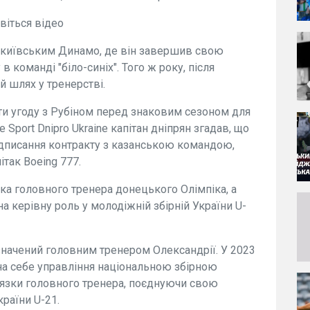
віться відео
з київським Динамо, де він завершив свою
 команді "біло-синіх". Того ж року, після
ій шлях у тренерстві.
сти угоду з Рубіном перед знаковим сезоном для
 Sport Dnipro Ukraine капітан дніпрян згадав, що
ідписання контракту з казанською командою,
ітак Boeing 777.
ка головного тренера донецького Олімпіка, а
а керівну роль у молодіжній збірній України U-
изначений головним тренером Олександрії. У 2023
 на себе управління національною збірною
'язки головного тренера, поєднуючи свою
країни U-21.