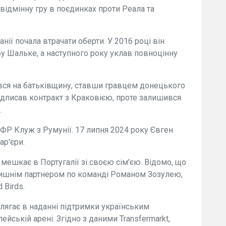
ідмінну гру в поєдинках проти Реала та
нії почала втрачати оберти. У 2016 році він
у Шальке, а наступного року уклав повноцінну
вся на батьківщину, ставши гравцем донецького
 підписав контракт з Краковією, проте залишився
.
ФР Клуж з Румунії. 17 липня 2024 року Євген
ар'єри.
мешкає в Португалії зі своєю сім'єю. Відомо, що
олишнім партнером по команді Романом Зозулею,
 Birds.
олягає в наданні підтримки українським
ейській арені. Згідно з даними Transfermarkt,