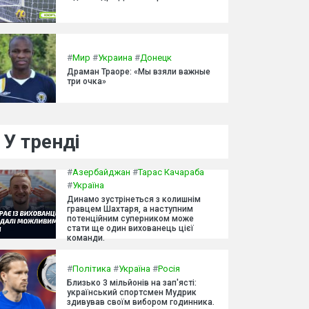
#
Мир
#
Украина
#
Донецк
Драман Траоре: «Мы взяли важные
три очка»
У тренді
#
Азербайджан
#
Тарас Качараба
#
Україна
Динамо зустрінеться з колишнім
гравцем Шахтаря, а наступним
потенційним суперником може
стати ще один вихованець цієї
команди.
#
Політика
#
Україна
#
Росія
Близько 3 мільйонів на зап'ясті:
український спортсмен Мудрик
здивував своїм вибором годинника.