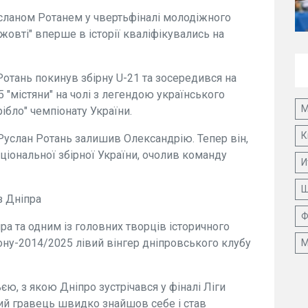
Русланом Ротанем у чвертьфіналі молодіжного
овті" вперше в історії кваліфікувались на
Ротань покинув збірну U-21 та зосередився на
5 "містяни" на чолі з легендою українського
М
ібло" чемпіонату України.
К
Руслан Ротань залишив Олександрію. Тепер він,
ціональної збірної України, очолив команду
И
Ш
з Дніпра
Ф
ра та одним із головних творців історичного
зону-2014/2025 лівий вінгер дніпровського клубу
М
єю, з якою Дніпро зустрічався у фіналі Ліги
кий гравець швидко знайшов себе і став