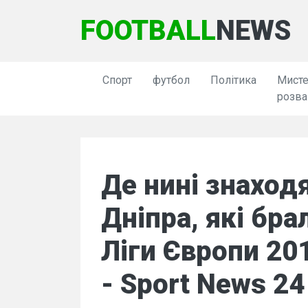
FOOTBALL
NEWS
Спорт
футбол
Політика
Мисте
розва
Де нині знаход
Дніпра, які бра
Ліги Європи 201
- Sport News 24