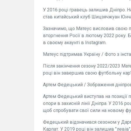
У 2016 році гравець залишив Дніпро. 
став китайський клуб Шицзячжуан Юнч
Зазначимо, що Матеус висловив свою п
вторгнення Росії в лютому 2022 року.
в своєму акаунті в Instagram.
Матеус підтримав Україну / Фото з інст
Після закінчення сезону 2022/2023 Мат
році він завершив свою футбольну кар'є
Артем Федецький / Зображення дніпро
Артем Федецький виступав на позиції п
опори в захисній лінії Дніпра. У 2016 р
щоб спробувати свої сили на новому ф
Федецький відзначився сезоном у Дарм
Карпат. У 2019 році він залишив "левів