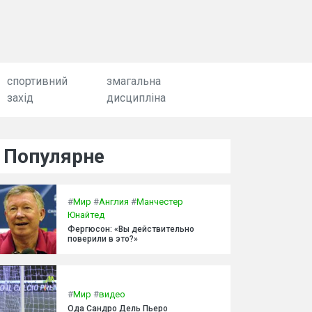
спортивний
змагальна
захід
дисципліна
Популярне
#
Мир
#
Англия
#
Манчестер
Юнайтед
Фергюсон: «Вы действительно
поверили в это?»
#
Мир
#
видео
Ода Сандро Дель Пьеро