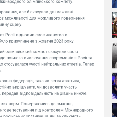
Міжнародного олімпійського комітету.
оронення, але й скасував дві важливі
рює можливості для можливого повернення
ивну сцену.
ет Росії відновив своє членство в
було призупинене з жовтня 2023 року.
ий олімпійський комітет скасував свою
до повного виключення спортсменів з Росії та
 стосувалася участі нейтральних атлетів. Тепер
.
кожна федерація, така як легка атлетика,
стійно вирішувати, чи дозволяти участь
К передав відповідальність на рівень нижче.
ових норм: Повертаючись до змагань,
інгове тестування під контролем Міжнародного
ом російських організацій, які викликають