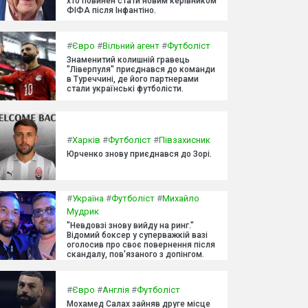
хто повинен стати новим керівником
ФІФА після Інфантіно.
#
Євро
#
Вільний агент
#
Футболіст
Знаменитий колишній гравець
"Ліверпуля" приєднався до команди
в Туреччині, де його партнерами
стали українські футболісти.
#
Харків
#
Футболіст
#
Півзахисник
Юрченко знову приєднався до Зорі.
#
Україна
#
Футболіст
#
Михайло
Мудрик
"Невдовзі знову вийду на ринг."
Відомий боксер у суперважкій вазі
оголосив про своє повернення після
скандалу, пов'язаного з допінгом.
#
Євро
#
Англія
#
Футболіст
Мохамед Салах зайняв друге місце