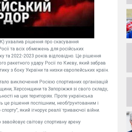
К) ухвалив рішення про скасування
осії та всіх обмежень для російських
ку та 2022-2023 років відповідно. Це рішення
ого ракетного удару Росії по Києву, який забрав
тику з боку України та низки європейських країн.
ало виключення Росією спортивних організацій
щини, Херсонщини та Запоріжжя зі свого складу,
ності на цих територіях. Проте українська
ть це рішення поспішним, необґрунтованим і
порту", який ігнорує реалії триваючої війни.
о завойовує світову спортивну арену