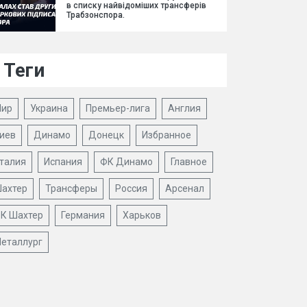
в списку найвідоміших трансферів
Трабзонспора.
Теги
ир
Украина
Премьер-лига
Англия
иев
Динамо
Донецк
Избранное
талия
Испания
ФК Динамо
Главное
ахтер
Трансферы
Россия
Арсенал
К Шахтер
Германия
Харьков
еталлург