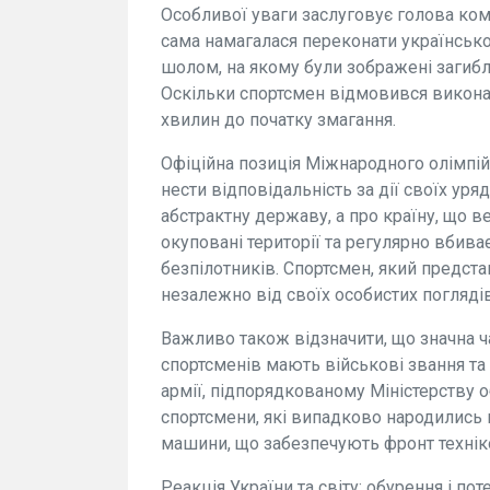
Особливої уваги заслуговує голова комі
сама намагалася переконати українсько
шолом, на якому були зображені загиблі 
Оскільки спортсмен відмовився виконат
хвилин до початку змагання.
Офіційна позиція Міжнародного олімпій
нести відповідальність за дії своїх уря
абстрактну державу, а про країну, що в
окуповані території та регулярно вбива
безпілотників. Спортсмен, який предста
незалежно від своїх особистих поглядів
Важливо також відзначити, що значна ч
спортсменів мають військові звання та
армії, підпорядкованому Міністерству о
спортсмени, які випадково народились не
машини, що забезпечують фронт технік
Реакція України та світу: обурення і по