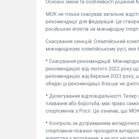
Основні зміни та особливості рішення 
МОК не тільки скасував загальне відст
рекомендації для федерацій. Це ство
російських атлетів на міжнародну спорт
Скасування санкцій: Олімпійський коміт
міжнародному олімпійському русі, яке 
* Скасування рекомендацій: Міжнародн
рекомендацію від лютого 2022 року що
рекомендацію від березня 2023 року, що
обидві ці рекомендації більше не діють
* Делегування відповідальності: Тепер 
плавання або боротьба, має право само
спортсменів з Росії. Це означає, що МО
* Контроль за дотриманням антидопінг
спортсмени повинні проходити антидоп
агентства з тестування, а не під нагляд