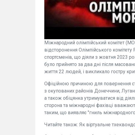
Міжнародний олімпійський комітет (МО
відсторонення Олімпійського комітету Р
спортсменів, що діяли з жовтня 2023 ро
було прийнято за два дні після масован
життя 22 людей, і викликало гостру кри
Офіційною причиною для повернення ст
з окупованих районів Донеччини, Луган
а також обіцянка утримуватися від діяль
сторона та міжнародні фахівці вважаю
таким, що виявляє "гниль міжнародного с
Читайте також: Як віртуальне тхеквонд