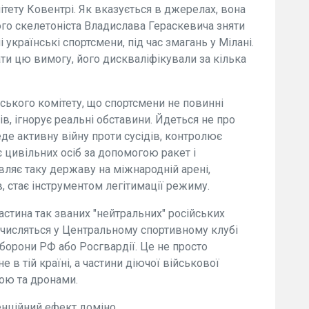
тету Ковентрі. Як вказується в джерелах, вона
го скелетоніста Владислава Гераскевича зняти
українські спортсмени, під час змагань у Мілані.
и цю вимогу, його дискваліфікували за кілька
ського комітету, що спортсмени не повинні
дів, ігнорує реальні обставини. Йдеться не про
еде активну війну проти сусідів, контролює
є цивільних осіб за допомогою ракет і
вляє таку державу на міжнародній арені,
, стає інструментом легітимації режиму.
астина так званих "нейтральних" російських
 числяться у Центральному спортивному клубі
борони РФ або Росгвардії. Це не просто
 в тій країні, а частини діючої військової
ою та дронами.
тенційний ефект доміно