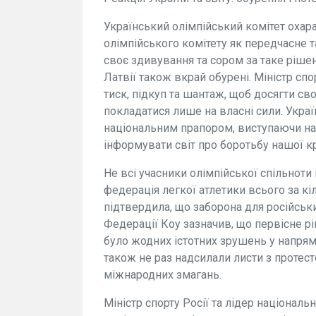
Український олімпійський комітет оха
олімпійського комітету як передчасне 
своє здивування та сором за таке рішен
Латвії також вкрай обурені. Міністр сп
тиск, підкуп та шантаж, щоб досягти свої
покладатися лише на власні сили. Укра
національним прапором, виступаючи на
інформувати світ про боротьбу нашої кр
Не всі учасники олімпійської спільнот
федерація легкої атлетики всього за к
підтвердила, що заборона для російськ
Федерації Коу зазначив, що первісне р
було жодних істотних зрушень у напрям
також не раз надсилали листи з протес
міжнародних змагань.
Міністр спорту Росії та лідер національ