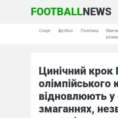
FOOTBALL
NEWS
Спорт
футбол
Політика
Мисте
розва
Цинічний крок
олімпійського 
відновлюють у
змаганнях, не