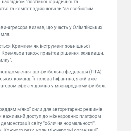
 наслідком "постійної юридичної та
рство та комітет здійснювали "за особистим
ви-агресора визнав, що участь у Олімпійських
емля.
ється Кремлем як інструмент зовнішньої
ї Кремльов також привітав рішення, заявивши,
илку".
 повідомлення, що футбольна федерація (FIFA)
ьких команд. Її голова Інфантіно, який вже
ізатором ефекту доміно у міжнародному футболі.
ряддям м'якої сили для авторитарних режимів.
ки важливий доступ до міжнародних платформ
 демонстрації світу "обличчя нормальності",
. Кожного разу, коли міжнародні організації