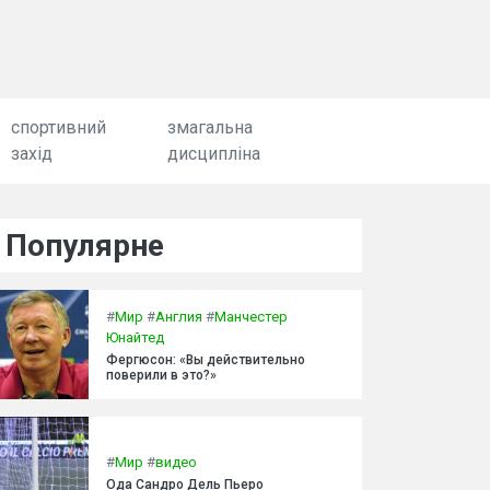
спортивний
змагальна
захід
дисципліна
Популярне
#
Мир
#
Англия
#
Манчестер
Юнайтед
Фергюсон: «Вы действительно
поверили в это?»
#
Мир
#
видео
Ода Сандро Дель Пьеро