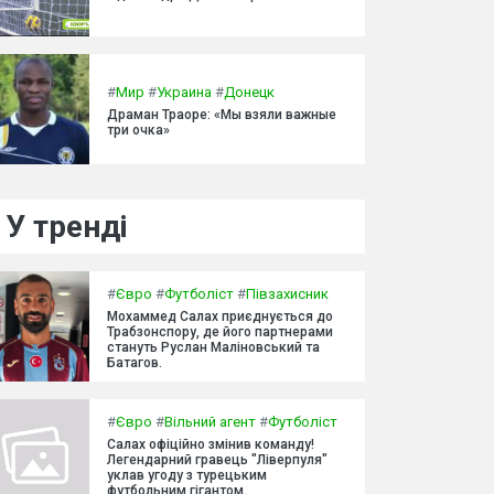
#
Мир
#
Украина
#
Донецк
Драман Траоре: «Мы взяли важные
три очка»
У тренді
#
Євро
#
Футболіст
#
Півзахисник
Мохаммед Салах приєднується до
Трабзонспору, де його партнерами
стануть Руслан Маліновський та
Батагов.
#
Євро
#
Вільний агент
#
Футболіст
Салах офіційно змінив команду!
Легендарний гравець "Ліверпуля"
уклав угоду з турецьким
футбольним гігантом.