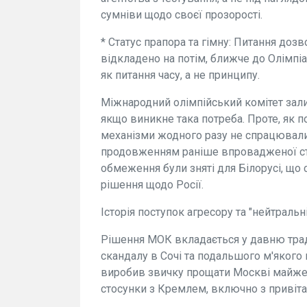
сумніви щодо своєї прозорості.
* Статус прапора та гімну: Питання дозв
відкладено на потім, ближче до Олімпі
як питання часу, а не принципу.
Міжнародний олімпійський комітет зал
якщо виникне така потреба. Проте, як по
механізми жодного разу не спрацювали
продовженням раніше впровадженої страт
обмеження були зняті для Білорусі, що
рішення щодо Росії.
Історія поступок агресору та "нейтральн
Рішення МОК вкладається у давню тради
скандалу в Сочі та подальшого м'якого п
виробив звичку прощати Москві майже в
стосунки з Кремлем, включно з привітан