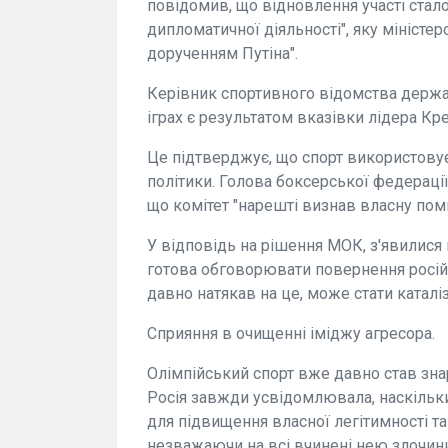
повідомив, що відновлення участі стало
дипломатичної діяльності", яку міністе
дорученням Путіна".
Керівник спортивного відомства держа
іграх є результатом вказівки лідера Кр
Це підтверджує, що спорт використову
політики. Голова боксерської федераці
що комітет "нарешті визнав власну пом
У відповідь на рішення МОК, з'явилися
готова обговорювати повернення російс
давно натякав на це, може стати катал
Сприяння в очищенні іміджу агресора.
Олімпійський спорт вже давно став зна
Росія завжди усвідомлювала, наскіль
для підвищення власної легітимності та
незважаючи на всі вчинені нею злочини