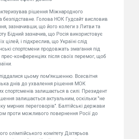
рактеризував рішення Міжнародного
та безпідставне. Голова НОК Гудсайт висловив
ня, зазначивши, що його колеги з Литви та
орту Бідний зазначив, що Росія використовує
х цілей, і підкреслив, що Україні слід
їнські спортсмени продовжать змагання під
 прес-конференціях після своїх перемог, щоб
аїни.
и піддалися цьому пом'якшенню. Всесвітня
ілька днів до ухвалення рішення МОК
их спортсменів залишається в силі. Президент
ішення залишається актуальним, оскільки "не
ку мирних переговорів". Балтійські держави
том проти можливого повернення Росії до
ного олімпійського комітету Діхтярьов