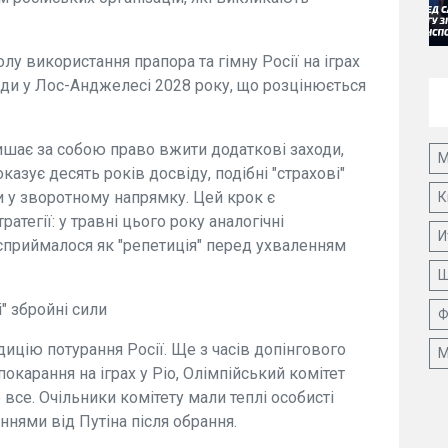
олу використання прапора та гімну Росії на іграх
ади у Лос-Анджелесі 2028 року, що розцінюється
ишає за собою право вжити додаткові заходи,
М
казує десять років досвіду, подібні "страхові"
 у зворотному напрямку. Цей крок є
К
егії: у травні цього року аналогічні
И
 сприймалося як "репетиція" перед ухваленням
Ш
і" збройні сили
Ф
цію потурання Росії. Ще з часів допінгового
М
окарання на іграх у Ріо, Олімпійський комітет
се. Очільники комітету мали теплі особисті
нями від Путіна після обрання.