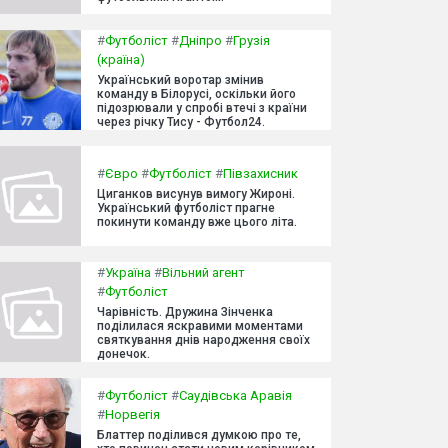
#
Футболіст
#
Дніпро
#
Грузія
(країна)
Український воротар змінив
команду в Білорусі, оскільки його
підозрювали у спробі втечі з країни
через річку Тису - Футбол24.
#
Євро
#
Футболіст
#
Півзахисник
Циганков висунув вимогу Жироні.
Український футболіст прагне
покинути команду вже цього літа.
#
Україна
#
Вільний агент
#
Футболіст
Чарівність. Дружина Зінченка
поділилася яскравими моментами
святкування днів народження своїх
донечок.
#
Футболіст
#
Саудівська Аравія
#
Норвегія
Блаттер поділився думкою про те,