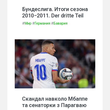
Бундеслига. Итоги сезона
2010−2011. Der dritte Teil
#
Мир
#
Германия
#
Бавария
Скандал навколо Мбаппе
та сенаторки з Парагваю