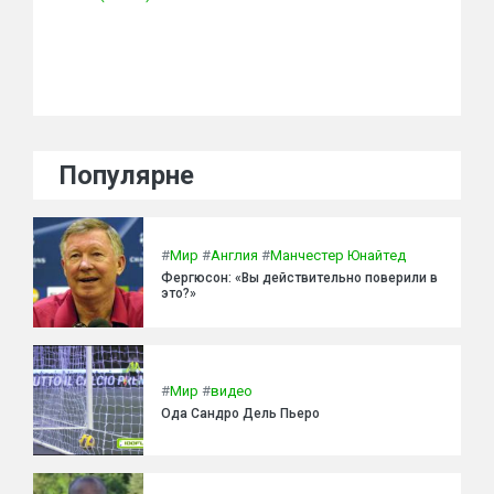
Популярне
#
Мир
#
Англия
#
Манчестер Юнайтед
Фергюсон: «Вы действительно поверили в
это?»
#
Мир
#
видео
Ода Сандро Дель Пьеро