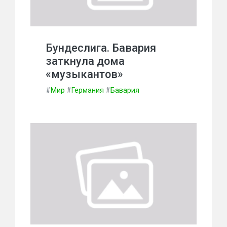
Бундеслига. Бавария
заткнула дома
«музыкантов»
#
Мир
#
Германия
#
Бавария