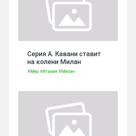
Серия А. Кавани ставит
на колени Милан
#
Мир
#
Италия
#
Милан