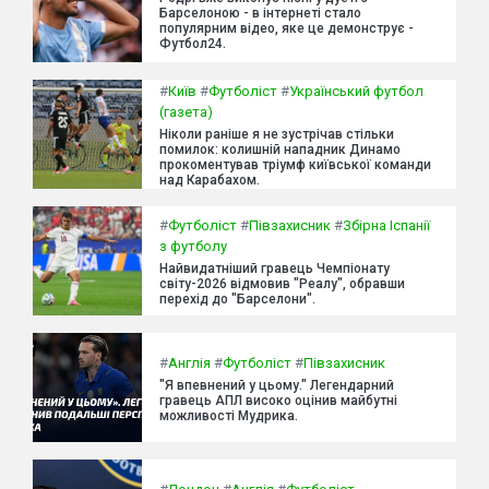
Барселоною - в інтернеті стало
популярним відео, яке це демонструє -
Футбол24.
#
Київ
#
Футболіст
#
Український футбол
(газета)
Ніколи раніше я не зустрічав стільки
помилок: колишній нападник Динамо
прокоментував тріумф київської команди
над Карабахом.
#
Футболіст
#
Півзахисник
#
Збірна Іспанії
з футболу
Найвидатніший гравець Чемпіонату
світу-2026 відмовив "Реалу", обравши
перехід до "Барселони".
#
Англія
#
Футболіст
#
Півзахисник
"Я впевнений у цьому." Легендарний
гравець АПЛ високо оцінив майбутні
можливості Мудрика.