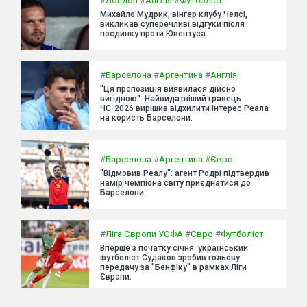
#
Лондон
#
Англія
#
Футболіст
Михайло Мудрик, вінгер клубу Челсі,
викликав суперечливі відгуки після
поєдинку проти Ювентуса.
#
Барселона
#
Аргентина
#
Англія
"Ця пропозиція виявилася дійсно
вигідною". Найвидатніший гравець
ЧС-2026 вирішив відхилити інтерес Реала
на користь Барселони.
#
Барселона
#
Аргентина
#
Євро
"Відмовив Реалу": агент Родрі підтвердив
намір чемпіона світу приєднатися до
Барселони.
#
Ліга Європи УЄФА
#
Євро
#
Футболіст
Вперше з початку січня: український
футболіст Судаков зробив гольову
передачу за "Бенфіку" в рамках Ліги
Європи.