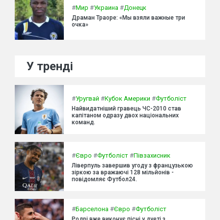
#
Мир
#
Украина
#
Донецк
Драман Траоре: «Мы взяли важные три
очка»
У тренді
#
Уругвай
#
Кубок Америки
#
Футболіст
Найвидатніший гравець ЧС-2010 став
капітаном одразу двох національних
команд.
#
Євро
#
Футболіст
#
Півзахисник
Ліверпуль завершив угоду з французькою
зіркою за вражаючі 128 мільйонів -
повідомляє Футбол24.
#
Барселона
#
Євро
#
Футболіст
Родрі вже виконує пісні у дуеті з