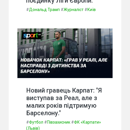
поєдинку Ліги Європи.
#
Дональд Трамп
#
Журналіст
#
Київ
Новий гравець Карпат: "Я
виступав за Реал, але з
малих років підтримую
Барселону."
#
Футбол
#
Півзахисник
#
ФК «Карпати»
(Львів)