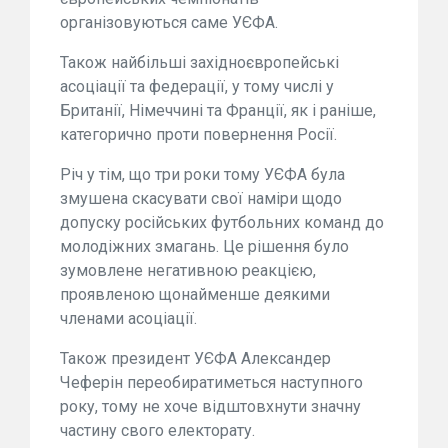
організовуються саме УЄФА.
Також найбільші західноєвропейські
асоціації та федерації, у тому числі у
Британії, Німеччині та Франції, як і раніше,
категорично проти повернення Росії.
Річ у тім, що три роки тому УЄФА була
змушена скасувати свої наміри щодо
допуску російських футбольних команд до
молодіжних змагань. Це рішення було
зумовлене негативною реакцією,
проявленою щонайменше деякими
членами асоціації.
Також президент УЄФА Александер
Чеферін переобиратиметься наступного
року, тому не хоче відштовхнути значну
частину свого електорату.