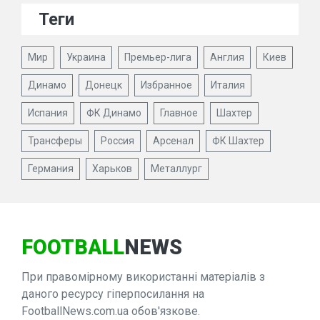
Теги
Мир
Украина
Премьер-лига
Англия
Киев
Динамо
Донецк
Избранное
Италия
Испания
ФК Динамо
Главное
Шахтер
Трансферы
Россия
Арсенал
ФК Шахтер
Германия
Харьков
Металлург
FOOTBALL
NEWS
При правомірному використанні матеріалів з
даного ресурсу гіперпосилання на
FootballNews.com.ua обов'язкове.