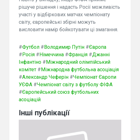
рішуче рішення і надасть Росії можливість
участі у відбіркових матчах чемпіонату
світу, європейські збірні можуть
висловити намір бойкотувати ці змагання.
#
Футбол
#
Володимир Путін
#
Європа
#
Росія
#
Німеччина
#
Франція
#
Джанні
Інфантіно
#
Міжнародний олімпійський
комітет
#
Міжнародна футбольна асоціація
#
Александр Чеферін
#
Чемпіонат Європи
УЄФА
#
Чемпіонат світу з футболу ФІФА
#
Європейський союз футбольних
асоціацій
Інші публікації