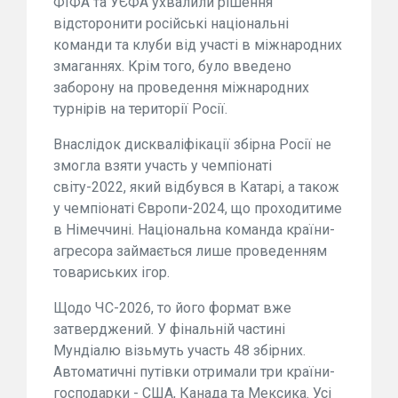
ФІФА та УЄФА ухвалили рішення
відсторонити російські національні
команди та клуби від участі в міжнародних
змаганнях. Крім того, було введено
заборону на проведення міжнародних
турнірів на території Росії.
Внаслідок дискваліфікації збірна Росії не
змогла взяти участь у чемпіонаті
світу-2022, який відбувся в Катарі, а також
у чемпіонаті Європи-2024, що проходитиме
в Німеччині. Національна команда країни-
агресора займається лише проведенням
товариських ігор.
Щодо ЧС-2026, то його формат вже
затверджений. У фінальній частині
Мундіалю візьмуть участь 48 збірних.
Автоматичні путівки отримали три країни-
господарки - США, Канада та Мексика. Усі