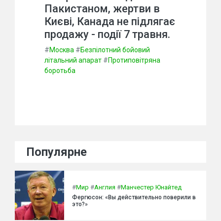
Пакистаном, жертви в
Києві, Канада не підлягає
продажу - події 7 травня.
#
Москва
#
Безпілотний бойовий
літальний апарат
#
Протиповітряна
боротьба
Популярне
#
Мир
#
Англия
#
Манчестер Юнайтед
Фергюсон: «Вы действительно поверили в
это?»