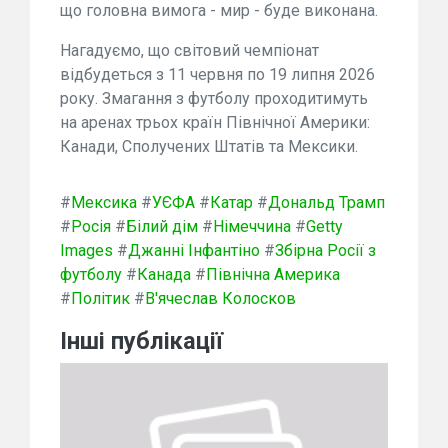
що головна вимога - мир - буде виконана.
Нагадуємо, що світовий чемпіонат
відбудеться з 11 червня по 19 липня 2026
року. Змагання з футболу проходитимуть
на аренах трьох країн Північної Америки:
Канади, Сполучених Штатів та Мексики.
#
Мексика
#
УЄФА
#
Катар
#
Дональд Трамп
#
Росія
#
Білий дім
#
Німеччина
#
Getty
Images
#
Джанні Інфантіно
#
Збірна Росії з
футболу
#
Канада
#
Північна Америка
#
Політик
#
В'ячеслав Колосков
Інші публікації