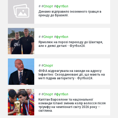
#
#
Спорт
#
футбол
Динамо відправило іноземного гравця в
оренду до Бразилії.
#
#
Спорт
#
футбол
Ярмолюк на порозі переходу до Шахтаря,
але є деякі деталі - Футбол24.
#
#
Спорт
ФІФА відреагувала на закиди на адресу
Інфантіно: Скоординовані дії, що мають на
меті підрив авторитету - Футбол24.
#
#
Спорт
#
футбол
Капітан Барселони та національної
команди Іспанії змінив колір волосся після
тріумфу на чемпіонаті світу 2026 року --
світлина.