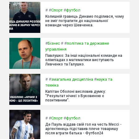
#
#
Спорт
#
футбол
Колишній гравець Динамо поділився, чому
не зміг потрапити до національної
команди через Шевченка.
#
Бізнес
#
#
політика та державне
управління
Павлушко: За інші національні команди на
олімпіадах з математики виступають
Левченко та Галушко.
#
#
змагальна дисципліна
#
наука та
техніка
Капітан Оболоні висловив думку:
"Результат нічиєї з Буковиною є
позитивним".
#
#
Спорт
#
футбол
Де Пауль віддав свій гол на честь Мессі -
аргентинець підставив плече товаришу
після втрати батька - Футбол24