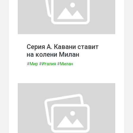
Серия А. Кавани ставит
на колени Милан
#
Мир
#
Италия
#
Милан