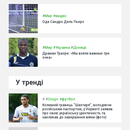
#
Мир
#
видео
Ода Сандро Дель Пьеро
#
Мир
#
Украина
#
Донецк
Драман Траоре: «Мы взяли важные три
очка»
У тренді
#
#
Спорт
#
футбол
Колишній гравець "Шахтаря", володіючи
російським паспортом, у Норвегії заявив
про свою українську ідентичність та
закликав до завершення війни (фото)