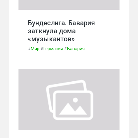
Бундеслига. Бавария
заткнула дома
«музыкантов»
#
Мир
#
Германия
#
Бавария