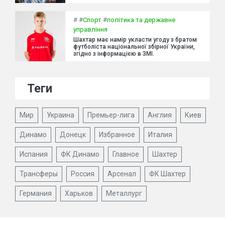
#
#
Спорт
#
політика та державне
управління
Шахтар має намір укласти угоду з братом
футболіста національної збірної України,
згідно з інформацією в ЗМІ.
Теги
Мир
Украина
Премьер-лига
Англия
Киев
Динамо
Донецк
Избранное
Италия
Испания
ФК Динамо
Главное
Шахтер
Трансферы
Россия
Арсенал
ФК Шахтер
Германия
Харьков
Металлург