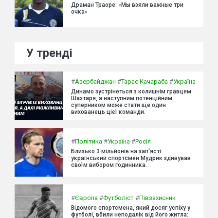
Драман Траоре: «Мы взяли важные три
очка»
У тренді
#
Азербайджан
#
Тарас Качараба
#
Україна
Динамо зустрінеться з колишнім гравцем
Шахтаря, а наступним потенційним
суперником може стати ще один
вихованець цієї команди.
#
Політика
#
Україна
#
Росія
Близько 3 мільйонів на зап'ясті:
український спортсмен Мудрик здивував
своїм вибором годинника.
#
Європа
#
Футболіст
#
Півзахисник
Відомого спортсмена, який досяг успіху у
футболі, вбили неподалік від його житла: