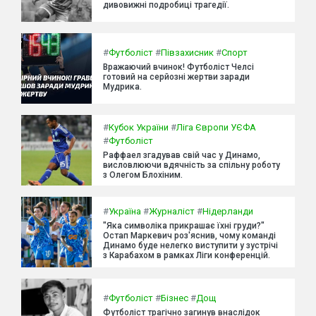
дивовижні подробиці трагедії.
#
Футболіст
#
Півзахисник
#
Спорт
Вражаючий вчинок! Футболіст Челсі
готовий на серйозні жертви заради
Мудрика.
#
Кубок України
#
Ліга Європи УЄФА
#
Футболіст
Раффаел згадував свій час у Динамо,
висловлюючи вдячність за спільну роботу
з Олегом Блохіним.
#
Україна
#
Журналіст
#
Нідерланди
"Яка символіка прикрашає їхні груди?"
Остап Маркевич роз'яснив, чому команді
Динамо буде нелегко виступити у зустрічі
з Карабахом в рамках Ліги конференцій.
#
Футболіст
#
Бізнес
#
Дощ
Футболіст трагічно загинув внаслідок