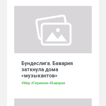
Бундеслига. Бавария
заткнула дома
«музыкантов»
#
Мир
#
Германия
#
Бавария