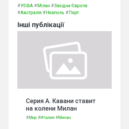
#
УЄФА
#
Мілан
#
Західна Європа
#
Австралія
#
Неаполь
#
Перт
Інші публікації
Серия А. Кавани ставит
на колени Милан
#
Мир
#
Италия
#
Милан