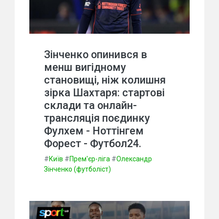
Зінченко опинився в
менш вигідному
становищі, ніж колишня
зірка Шахтаря: стартові
склади та онлайн-
трансляція поєдинку
Фулхем - Ноттінгем
Форест - Футбол24.
#
Київ
#
Прем'єр-ліга
#
Олександр
Зінченко (футболіст)