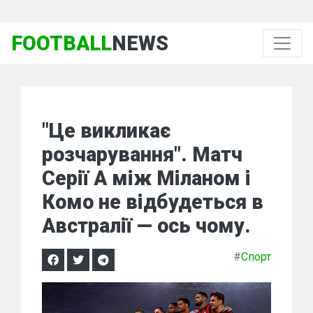
FOOTBALL
NEWS
"Це викликає
розчарування". Матч
Серії А між Міланом і
Комо не відбудеться в
Австралії — ось чому.
#
Спорт