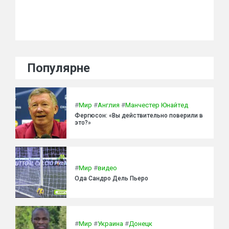
Популярне
#
Мир
#
Англия
#
Манчестер Юнайтед
Фергюсон: «Вы действительно поверили в
это?»
#
Мир
#
видео
Ода Сандро Дель Пьеро
#
Мир
#
Украина
#
Донецк