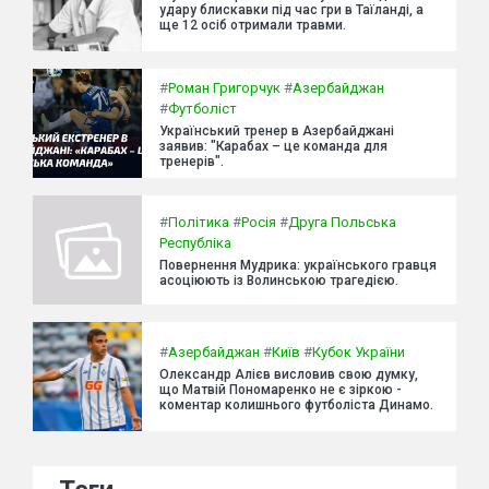
удару блискавки під час гри в Таїланді, а
ще 12 осіб отримали травми.
#
Роман Григорчук
#
Азербайджан
#
Футболіст
Український тренер в Азербайджані
заявив: "Карабах – це команда для
тренерів".
#
Політика
#
Росія
#
Друга Польська
Республіка
Повернення Мудрика: українського гравця
асоціюють із Волинською трагедією.
#
Азербайджан
#
Київ
#
Кубок України
Олександр Алієв висловив свою думку,
що Матвій Пономаренко не є зіркою -
коментар колишнього футболіста Динамо.