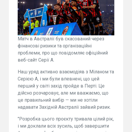
Матч в Австралії був скасований через
фінансові ризики та організаційні
проблеми, про що повідомляє офіційний
веб-сайт Серії А.
Наш уряд активно взаємодіяв з Міланом та
Серією А, і ми були впевнені, що цей
перший у світі захід пройде в Перті. Це
дійсно розчаровує, але ми вважаємо, що
це правильний вибір — ми не хотіли
надавати Західній Австралії зайвий ризик.
"Розробка цього проєкту тривала цілий рік,
і ми доклали всіх зусиль, щоб завершити