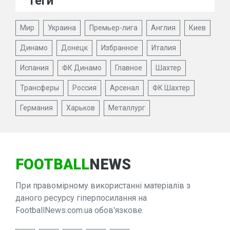
Теги
Мир
Украина
Премьер-лига
Англия
Киев
Динамо
Донецк
Избранное
Италия
Испания
ФК Динамо
Главное
Шахтер
Трансферы
Россия
Арсенал
ФК Шахтер
Германия
Харьков
Металлург
FOOTBALL
NEWS
При правомірному використанні матеріалів з
даного ресурсу гіперпосилання на
FootballNews.com.ua обов'язкове.