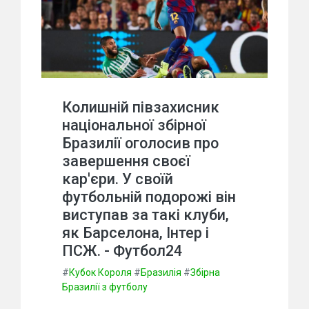
Колишній півзахисник
національної збірної
Бразилії оголосив про
завершення своєї
кар'єри. У своїй
футбольній подорожі він
виступав за такі клуби,
як Барселона, Інтер і
ПСЖ. - Футбол24
#
Кубок Короля
#
Бразилія
#
Збірна
Бразилії з футболу