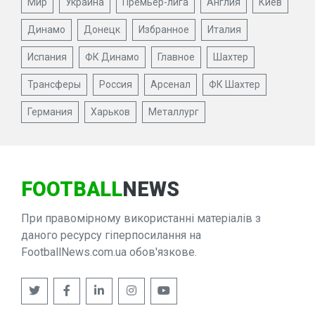
Мир
Украина
Премьер-лига
Англия
Киев
Динамо
Донецк
Избранное
Италия
Испания
ФК Динамо
Главное
Шахтер
Трансферы
Россия
Арсенал
ФК Шахтер
Германия
Харьков
Металлург
FOOTBALL
NEWS
При правомірному використанні матеріалів з
даного ресурсу гіперпосилання на
FootballNews.com.ua обов'язкове.