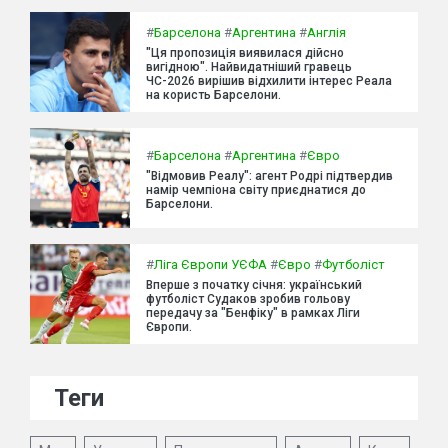
#
Барселона
#
Аргентина
#
Англія
"Ця пропозиція виявилася дійсно
вигідною". Найвидатніший гравець
ЧС-2026 вирішив відхилити інтерес Реала
на користь Барселони.
#
Барселона
#
Аргентина
#
Євро
"Відмовив Реалу": агент Родрі підтвердив
намір чемпіона світу приєднатися до
Барселони.
#
Ліга Європи УЄФА
#
Євро
#
Футболіст
Вперше з початку січня: український
футболіст Судаков зробив гольову
передачу за "Бенфіку" в рамках Ліги
Європи.
Теги