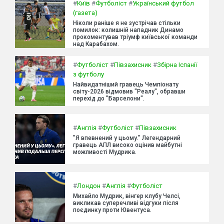
#
Київ
#
Футболіст
#
Український футбол
(газета)
Ніколи раніше я не зустрічав стільки
помилок: колишній нападник Динамо
прокоментував тріумф київської команди
над Карабахом.
#
Футболіст
#
Півзахисник
#
Збірна Іспанії
з футболу
Найвидатніший гравець Чемпіонату
світу-2026 відмовив "Реалу", обравши
перехід до "Барселони".
#
Англія
#
Футболіст
#
Півзахисник
"Я впевнений у цьому." Легендарний
гравець АПЛ високо оцінив майбутні
можливості Мудрика.
#
Лондон
#
Англія
#
Футболіст
Михайло Мудрик, вінгер клубу Челсі,
викликав суперечливі відгуки після
поєдинку проти Ювентуса.