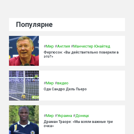
Популярне
#
Мир
#
Англия
#
Манчестер Юнайтед
Фергюсон: «Вы действительно поверили в
это?»
#
Мир
#
видео
Ода Сандро Дель Пьеро
#
Мир
#
Украина
#
Донецк
Драман Траоре: «Мы взяли важные три
очка»