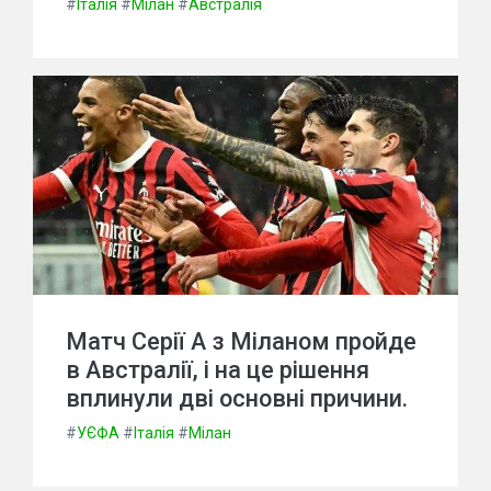
#
Італія
#
Мілан
#
Австралія
Матч Серії А з Міланом пройде
в Австралії, і на це рішення
вплинули дві основні причини.
#
УЄФА
#
Італія
#
Мілан