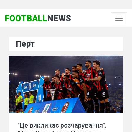
FOOTBALL
NEWS
Перт
"Це викликає розчарування".