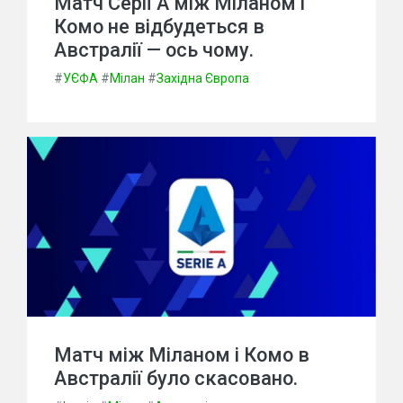
Матч Серії А між Міланом і
Комо не відбудеться в
Австралії — ось чому.
#
УЄФА
#
Мілан
#
Західна Європа
Матч між Міланом і Комо в
Австралії було скасовано.