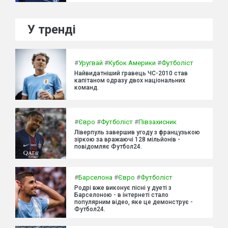
У тренді
#
Уругвай
#
Кубок Америки
#
Футболіст
Найвидатніший гравець ЧС-2010 став
капітаном одразу двох національних
команд.
#
Євро
#
Футболіст
#
Півзахисник
Ліверпуль завершив угоду з французькою
зіркою за вражаючі 128 мільйонів -
повідомляє Футбол24.
#
Барселона
#
Євро
#
Футболіст
Родрі вже виконує пісні у дуеті з
Барселоною - в інтернеті стало
популярним відео, яке це демонструє -
Футбол24.