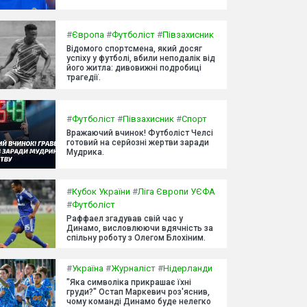
#
Європа
#
Футболіст
#
Півзахисник
Відомого спортсмена, який досяг
успіху у футболі, вбили неподалік від
його житла: дивовижні подробиці
трагедії.
#
Футболіст
#
Півзахисник
#
Спорт
Вражаючий вчинок! Футболіст Челсі
готовий на серйозні жертви заради
Мудрика.
#
Кубок України
#
Ліга Європи УЄФА
#
Футболіст
Раффаел згадував свій час у
Динамо, висловлюючи вдячність за
спільну роботу з Олегом Блохіним.
#
Україна
#
Журналіст
#
Нідерланди
"Яка символіка прикрашає їхні
груди?" Остап Маркевич роз'яснив,
чому команді Динамо буде нелегко