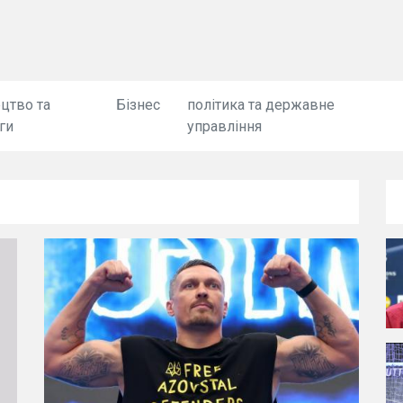
цтво та
Бізнес
політика та державне
ги
управління