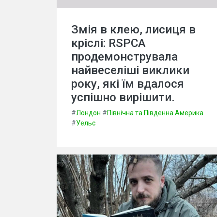
Змія в клею, лисиця в
кріслі: RSPCA
продемонструвала
найвеселіші виклики
року, які їм вдалося
успішно вирішити.
#
Лондон
#
Північна та Південна Америка
#
Уельс