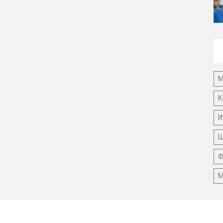
М
К
И
Ш
Ф
М