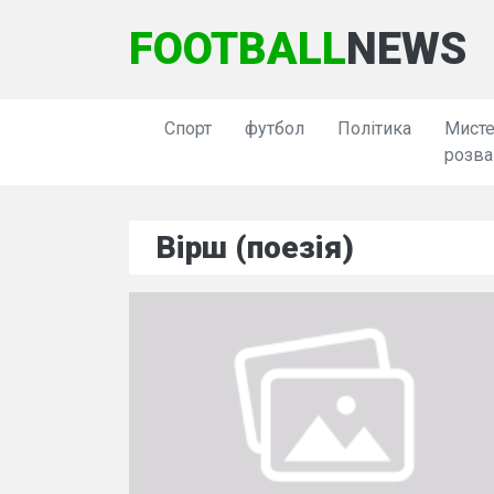
FOOTBALL
NEWS
Спорт
футбол
Політика
Мисте
розва
Вірш (поезія)