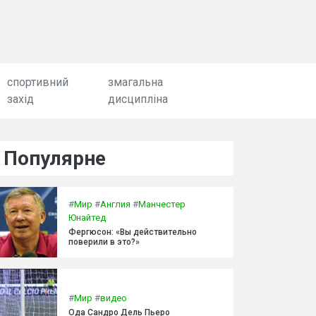
спортивний
змагальна
захід
дисципліна
Популярне
#
Мир
#
Англия
#
Манчестер
Юнайтед
Фергюсон: «Вы действительно
поверили в это?»
#
Мир
#
видео
Ода Сандро Дель Пьеро