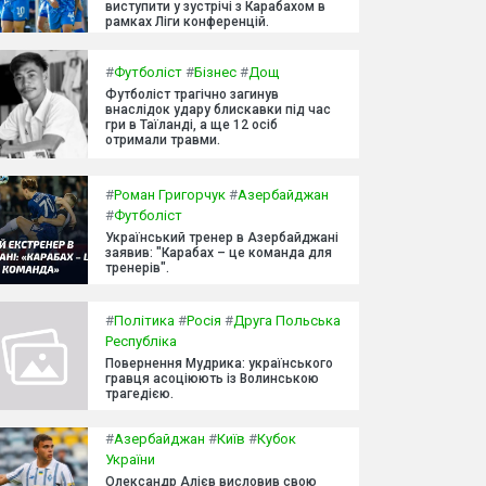
виступити у зустрічі з Карабахом в
рамках Ліги конференцій.
#
Футболіст
#
Бізнес
#
Дощ
Футболіст трагічно загинув
внаслідок удару блискавки під час
гри в Таїланді, а ще 12 осіб
отримали травми.
#
Роман Григорчук
#
Азербайджан
#
Футболіст
Український тренер в Азербайджані
заявив: "Карабах – це команда для
тренерів".
#
Політика
#
Росія
#
Друга Польська
Республіка
Повернення Мудрика: українського
гравця асоціюють із Волинською
трагедією.
#
Азербайджан
#
Київ
#
Кубок
України
Олександр Алієв висловив свою