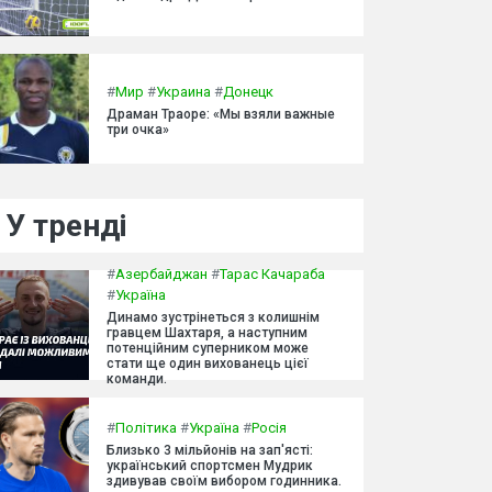
#
Мир
#
Украина
#
Донецк
Драман Траоре: «Мы взяли важные
три очка»
У тренді
#
Азербайджан
#
Тарас Качараба
#
Україна
Динамо зустрінеться з колишнім
гравцем Шахтаря, а наступним
потенційним суперником може
стати ще один вихованець цієї
команди.
#
Політика
#
Україна
#
Росія
Близько 3 мільйонів на зап'ясті:
український спортсмен Мудрик
здивував своїм вибором годинника.