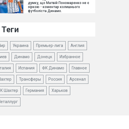
думку, що Матвій Пономаренко не є
зіркою - коментар колишнього
футболіста Динамо.
Теги
ир
Украина
Премьер-лига
Англия
иев
Динамо
Донецк
Избранное
талия
Испания
ФК Динамо
Главное
ахтер
Трансферы
Россия
Арсенал
К Шахтер
Германия
Харьков
еталлург