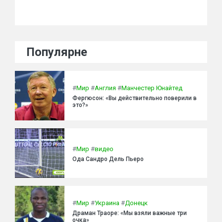
Популярне
#
Мир
#
Англия
#
Манчестер Юнайтед
Фергюсон: «Вы действительно поверили в
это?»
#
Мир
#
видео
Ода Сандро Дель Пьеро
#
Мир
#
Украина
#
Донецк
Драман Траоре: «Мы взяли важные три
очка»