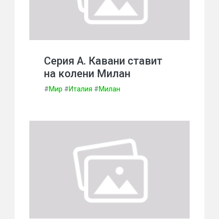
Серия А. Кавани ставит
на колени Милан
#
Мир
#
Италия
#
Милан