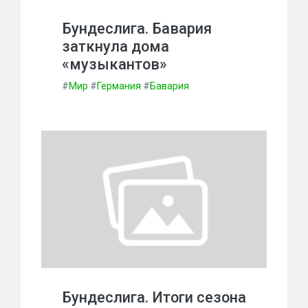
Бундеслига. Бавария
заткнула дома
«музыкантов»
#
Мир
#
Германия
#
Бавария
Бундеслига. Итоги сезона