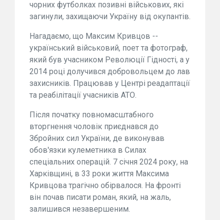
чорних футболках позивні військових, які
загинули, захищаючи Україну від окупантів.
Нагадаємо, що Максим Кривцов --
український військовий, поет та фотограф,
який був учасником Революції Гідності, а у
2014 році долучився добровольцем до лав
захисників. Працював у Центрі реадаптації
та реабілітації учасників АТО.
Після початку повномасштабного
вторгнення чоловік приєднався до
Збройних сил України, де виконував
обов'язки кулеметника в Силах
спеціальних операцій. 7 січня 2024 року, на
Харківщині, в 33 роки життя Максима
Кривцова трагічно обірвалося. На фронті
він почав писати роман, який, на жаль,
залишився незавершеним.