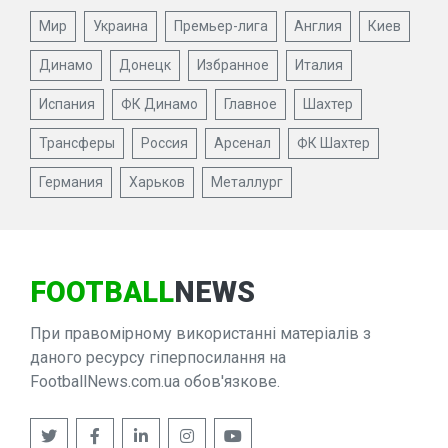
Мир
Украина
Премьер-лига
Англия
Киев
Динамо
Донецк
Избранное
Италия
Испания
ФК Динамо
Главное
Шахтер
Трансферы
Россия
Арсенал
ФК Шахтер
Германия
Харьков
Металлург
FOOTBALL
NEWS
При правомірному використанні матеріалів з
даного ресурсу гіперпосилання на
FootballNews.com.ua обов'язкове.