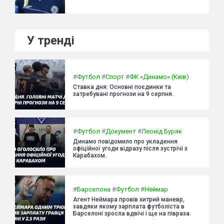
У тренді
#
Футбол
#
Спорт
#
ФК «Динамо» (Київ)
Ставка дня: Основні поєдинки та
затребувані прогнози на 9 серпня.
#
Футбол
#
Документ
#
Леонід Буряк
Динамо повідомило про укладення
офіційної угоди відразу після зустрічі з
Карабахом.
#
Барселона
#
Футбол
#
Неймар
Агент Неймара провів хитрий маневр,
завдяки якому зарплата футболіста в
Барселоні зросла вдвічі і ще на півраза.