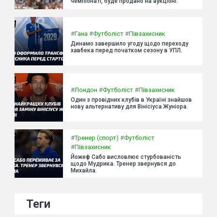
чемпіонаті, буде продано на аукціоні.
#
Гана
#
Футболіст
#
Півзахисник
Динамо завершило угоду щодо переходу
хавбека перед початком сезону в УПЛ.
#
Лондон
#
Футболіст
#
Півзахисник
Один з провідних клубів в Україні знайшов
нову альтернативу для Вінісіуса Жуніора.
#
Тренер (спорт)
#
Футболіст
#
Півзахисник
Йожеф Сабо висловлює стурбованість
щодо Мудрика. Тренер звернувся до
Михайла.
Теги