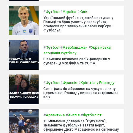
#
Футбол
#
Україна
#
Київ
Український футболіст, який виступав у
Польщі та брав участь у єврокубках,
оголосив про закінчення своєї кар'єри -
Футбол24.
#
Футбол
#
Азербайджан
#
Українська
асоціація футболу
Шевченко визначив своїх фаворитів у
суперечці між ФІФА та УЄФА.
#
Футбол
#
Франція
#
Кріштіану Роналду
Сотні фанатів зібралися на чужу весільну
церемонію. Роналду виявився хитрішим за
всіх.
#
Аргентина
#
Англія
#
Футболіст
10 мільйонів доларів за "Руку Бога":
знамените футбольне взяття воріт,
оформлене Дієго Марадоною на світовому