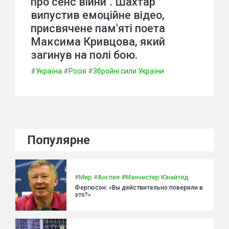
про сенс війни". Шахтар
випустив емоційне відео,
присвячене пам'яті поета
Максима Кривцова, який
загинув на полі бою.
#
Україна
#
Росія
#
Збройні сили України
Популярне
#
Мир
#
Англия
#
Манчестер Юнайтед
Фергюсон: «Вы действительно поверили в
это?»