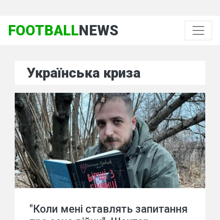
FOOTBALL
NEWS
Українська криза
"Коли мені ставлять запитання