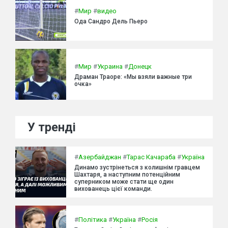
#
Мир
#
видео
Ода Сандро Дель Пьеро
#
Мир
#
Украина
#
Донецк
Драман Траоре: «Мы взяли важные три
очка»
У тренді
#
Азербайджан
#
Тарас Качараба
#
Україна
Динамо зустрінеться з колишнім гравцем
Шахтаря, а наступним потенційним
суперником може стати ще один
вихованець цієї команди.
#
Політика
#
Україна
#
Росія