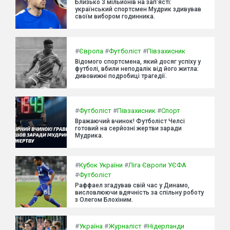
Близько 3 мільйонів на зап'ясті:
український спортсмен Мудрик здивував
своїм вибором годинника.
#
Європа
#
Футболіст
#
Півзахисник
Відомого спортсмена, який досяг успіху у
футболі, вбили неподалік від його житла:
дивовижні подробиці трагедії.
#
Футболіст
#
Півзахисник
#
Спорт
Вражаючий вчинок! Футболіст Челсі
готовий на серйозні жертви заради
Мудрика.
#
Кубок України
#
Ліга Європи УЄФА
#
Футболіст
Раффаел згадував свій час у Динамо,
висловлюючи вдячність за спільну роботу
з Олегом Блохіним.
#
Україна
#
Журналіст
#
Нідерланди