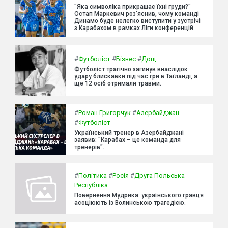
"Яка символіка прикрашає їхні груди?"
Остап Маркевич роз'яснив, чому команді
Динамо буде нелегко виступити у зустрічі
з Карабахом в рамках Ліги конференцій.
#
Футболіст
#
Бізнес
#
Дощ
Футболіст трагічно загинув внаслідок
удару блискавки під час гри в Таїланді, а
ще 12 осіб отримали травми.
#
Роман Григорчук
#
Азербайджан
#
Футболіст
Український тренер в Азербайджані
заявив: "Карабах – це команда для
тренерів".
#
Політика
#
Росія
#
Друга Польська
Республіка
Повернення Мудрика: українського гравця
асоціюють із Волинською трагедією.