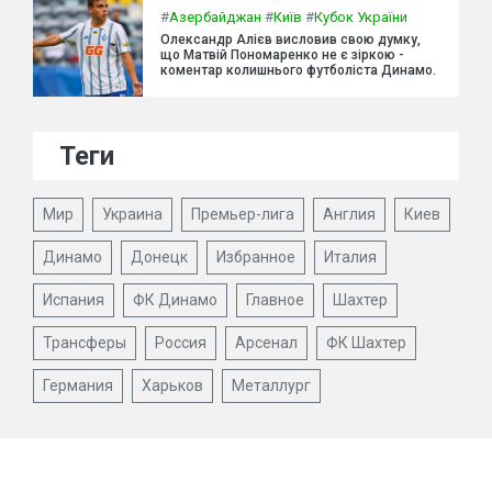
#
Азербайджан
#
Київ
#
Кубок України
Олександр Алієв висловив свою думку,
що Матвій Пономаренко не є зіркою -
коментар колишнього футболіста Динамо.
Теги
Мир
Украина
Премьер-лига
Англия
Киев
Динамо
Донецк
Избранное
Италия
Испания
ФК Динамо
Главное
Шахтер
Трансферы
Россия
Арсенал
ФК Шахтер
Германия
Харьков
Металлург