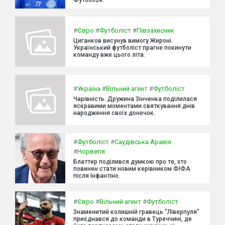
#
Євро
#
Футболіст
#
Півзахисник
Циганков висунув вимогу Жироні.
Український футболіст прагне покинути
команду вже цього літа.
#
Україна
#
Вільний агент
#
Футболіст
Чарівність. Дружина Зінченка поділилася
яскравими моментами святкування днів
народження своїх донечок.
#
Футболіст
#
Саудівська Аравія
#
Норвегія
Блаттер поділився думкою про те, хто
повинен стати новим керівником ФІФА
після Інфантіно.
#
Євро
#
Вільний агент
#
Футболіст
Знаменитий колишній гравець "Ліверпуля"
приєднався до команди в Туреччині, де