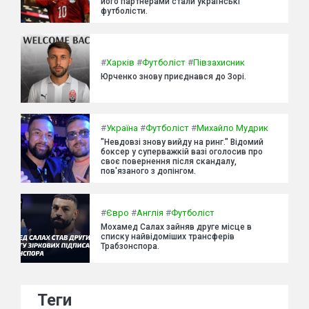
його партнерами стали українські
футболісти.
#
Харків
#
Футболіст
#
Півзахисник
Юрченко знову приєднався до Зорі.
#
Україна
#
Футболіст
#
Михайло Мудрик
"Невдовзі знову вийду на ринг." Відомий
боксер у суперважкій вазі оголосив про
своє повернення після скандалу,
пов'язаного з допінгом.
#
Євро
#
Англія
#
Футболіст
Мохамед Салах зайняв друге місце в
списку найвідоміших трансферів
Трабзонспора.
Теги