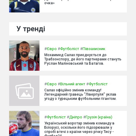
очка»
У тренді
#
Євро
#
Футболіст
#
Півзахисник
Мохаммед Салах приєднується до
Трабзонспору, де його партнерами стануть
Руслан Маліновський та Батагов.
#
Євро
#
Вільний агент
#
Футболіст
Салах офіційно змінив команду!
Легендарний гравець "Ліверпуля" уклав
угоду з турецьким футбольним гігантом.
#
Футболіст
#
Дніпро
#
Грузія (країна)
Український воротар змінив команду в
Білорусі, оскільки його підозрювали у
спробі втечі з країни через річку Тису -
Футбол24.