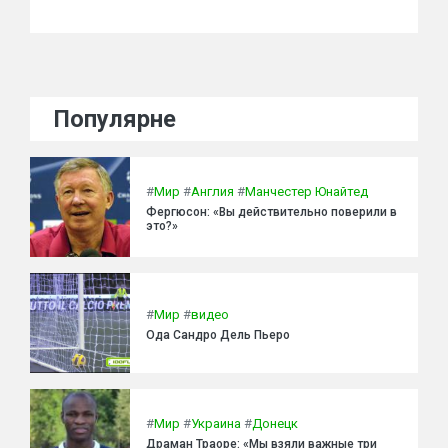
Популярне
#
Мир
#
Англия
#
Манчестер Юнайтед
Фергюсон: «Вы действительно поверили в
это?»
#
Мир
#
видео
Ода Сандро Дель Пьеро
#
Мир
#
Украина
#
Донецк
Драман Траоре: «Мы взяли важные три