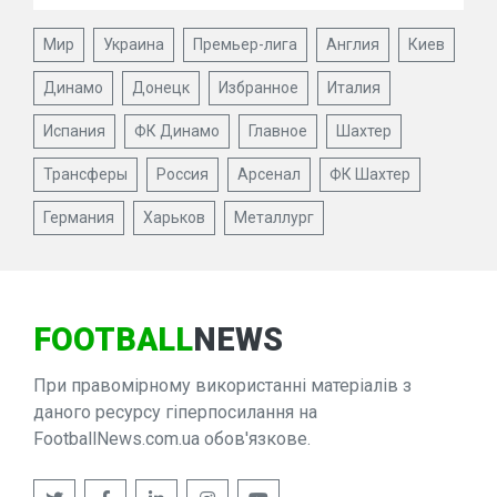
Мир
Украина
Премьер-лига
Англия
Киев
Динамо
Донецк
Избранное
Италия
Испания
ФК Динамо
Главное
Шахтер
Трансферы
Россия
Арсенал
ФК Шахтер
Германия
Харьков
Металлург
FOOTBALL
NEWS
При правомірному використанні матеріалів з
даного ресурсу гіперпосилання на
FootballNews.com.ua обов'язкове.