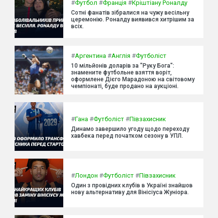
#
Футбол
#
Франція
#
Кріштіану Роналду
Сотні фанатів зібралися на чужу весільну
церемонію. Роналду виявився хитрішим за
всіх.
#
Аргентина
#
Англія
#
Футболіст
10 мільйонів доларів за "Руку Бога":
знамените футбольне взяття воріт,
оформлене Дієго Марадоною на світовому
чемпіонаті, буде продано на аукціоні.
#
Гана
#
Футболіст
#
Півзахисник
Динамо завершило угоду щодо переходу
хавбека перед початком сезону в УПЛ.
#
Лондон
#
Футболіст
#
Півзахисник
Один з провідних клубів в Україні знайшов
нову альтернативу для Вінісіуса Жуніора.