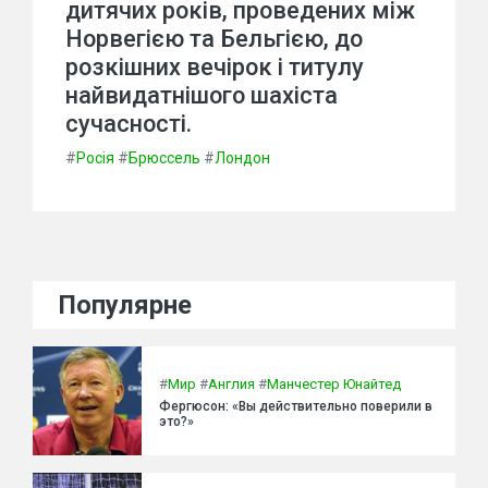
дитячих років, проведених між
Норвегією та Бельгією, до
розкішних вечірок і титулу
найвидатнішого шахіста
сучасності.
#
Росія
#
Брюссель
#
Лондон
Популярне
#
Мир
#
Англия
#
Манчестер Юнайтед
Фергюсон: «Вы действительно поверили в
это?»