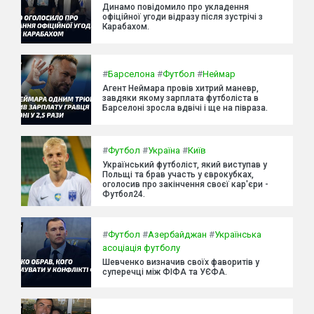
Динамо повідомило про укладення
офіційної угоди відразу після зустрічі з
Карабахом.
#
Барселона
#
Футбол
#
Неймар
Агент Неймара провів хитрий маневр,
завдяки якому зарплата футболіста в
Барселоні зросла вдвічі і ще на півраза.
#
Футбол
#
Україна
#
Київ
Український футболіст, який виступав у
Польщі та брав участь у єврокубках,
оголосив про закінчення своєї кар'єри -
Футбол24.
#
Футбол
#
Азербайджан
#
Українська
асоціація футболу
Шевченко визначив своїх фаворитів у
суперечці між ФІФА та УЄФА.