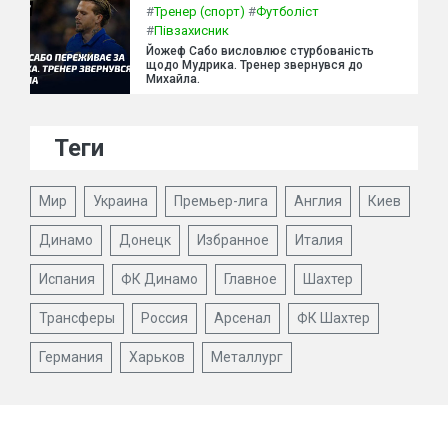
#
Тренер (спорт)
#
Футболіст
#
Півзахисник
Йожеф Сабо висловлює стурбованість
щодо Мудрика. Тренер звернувся до
Михайла.
Теги
Мир
Украина
Премьер-лига
Англия
Киев
Динамо
Донецк
Избранное
Италия
Испания
ФК Динамо
Главное
Шахтер
Трансферы
Россия
Арсенал
ФК Шахтер
Германия
Харьков
Металлург