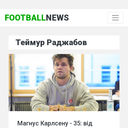
FOOTBALL
NEWS
Теймур Раджабов
Магнус Карлсену - 35: від