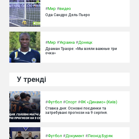
#
Мир
#
видео
Ода Сандро Дель Пьеро
#
Мир
#
Украина
#
Донецк
Драман Траоре: «Мы взяли важные три
очка»
У тренді
#
Футбол
#
Спорт
#
ФК «Динамо» (Київ)
Ставка дня: Основні поєдинки та
затребувані прогнози на 9 серпня.
#
Футбол
#
Документ
#
Леонід Буряк