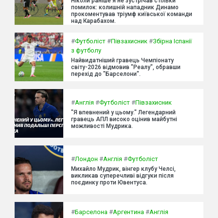
Ніколи раніше я не зустрічав стільки
помилок: колишній нападник Динамо
прокоментував тріумф київської команди
над Карабахом.
#
Футболіст
#
Півзахисник
#
Збірна Іспанії
з футболу
Найвидатніший гравець Чемпіонату
світу-2026 відмовив "Реалу", обравши
перехід до "Барселони".
#
Англія
#
Футболіст
#
Півзахисник
"Я впевнений у цьому." Легендарний
гравець АПЛ високо оцінив майбутні
можливості Мудрика.
#
Лондон
#
Англія
#
Футболіст
Михайло Мудрик, вінгер клубу Челсі,
викликав суперечливі відгуки після
поєдинку проти Ювентуса.
#
Барселона
#
Аргентина
#
Англія