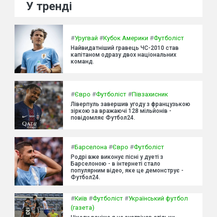
У тренді
#
Уругвай
#
Кубок Америки
#
Футболіст
Найвидатніший гравець ЧС-2010 став
капітаном одразу двох національних
команд.
#
Євро
#
Футболіст
#
Півзахисник
Ліверпуль завершив угоду з французькою
зіркою за вражаючі 128 мільйонів -
повідомляє Футбол24.
#
Барселона
#
Євро
#
Футболіст
Родрі вже виконує пісні у дуеті з
Барселоною - в інтернеті стало
популярним відео, яке це демонструє -
Футбол24.
#
Київ
#
Футболіст
#
Український футбол
(газета)