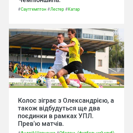
#
Саутгемптон
#
Лестер
#
Катар
Колос зіграє з Олександрією, а
також відбудуться ще два
поєдинки в рамках УПЛ.
Прев'ю матчів.