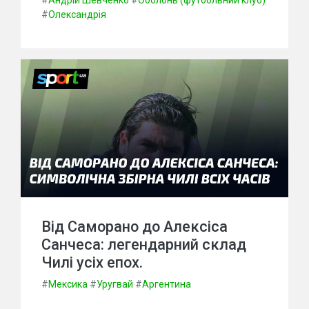
#
Андрій Шевченко
#
Оболонь (футбольний клуб)
#
Олександрія
Від Саморано до Алексіса
Санчеса: легендарний склад
Чилі усіх епох.
#
Мексика
#
Уругвай
#
Аргентина