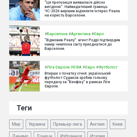
"Ця пропозиція виявилася дійсно
вигідною". Найвидатніший гравець
ЧС-2026 вирішив відхилити інтерес Реала
на користь Барселони.
#
Барселона
#
Аргентина
#
Євро
"Відмовив Реалу": агент Родрі підтвердив
намір чемпіона світу приєднатися до
Барселони.
#
Ліга Європи УЄФА
#
Євро
#
Футболіст
Вперше з початку січня: український
футболіст Судаков зробив гольову
передачу за "Бенфіку" в рамках Ліги
Європи.
Теги
Мир
Украина
Премьер-лига
Англия
Киев
Динамо
Донецк
Избранное
Италия