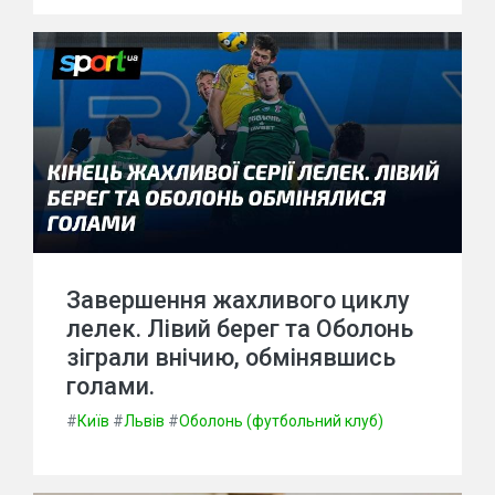
Завершення жахливого циклу
лелек. Лівий берег та Оболонь
зіграли внічию, обмінявшись
голами.
#
Київ
#
Львів
#
Оболонь (футбольний клуб)