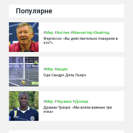
Популярне
#
Мир
#
Англия
#
Манчестер Юнайтед
Фергюсон: «Вы действительно поверили в
это?»
#
Мир
#
видео
Ода Сандро Дель Пьеро
#
Мир
#
Украина
#
Донецк
Драман Траоре: «Мы взяли важные три
очка»