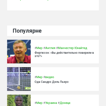
Популярне
#
Мир
#
Англия
#
Манчестер Юнайтед
Фергюсон: «Вы действительно поверили в
это?»
#
Мир
#
видео
Ода Сандро Дель Пьеро
#
Мир
#
Украина
#
Донецк