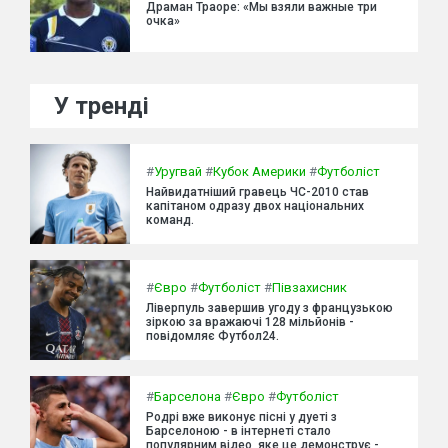
Драман Траоре: «Мы взяли важные три
очка»
У тренді
#
Уругвай
#
Кубок Америки
#
Футболіст
Найвидатніший гравець ЧС-2010 став
капітаном одразу двох національних
команд.
#
Євро
#
Футболіст
#
Півзахисник
Ліверпуль завершив угоду з французькою
зіркою за вражаючі 128 мільйонів -
повідомляє Футбол24.
#
Барселона
#
Євро
#
Футболіст
Родрі вже виконує пісні у дуеті з
Барселоною - в інтернеті стало
популярним відео, яке це демонструє -