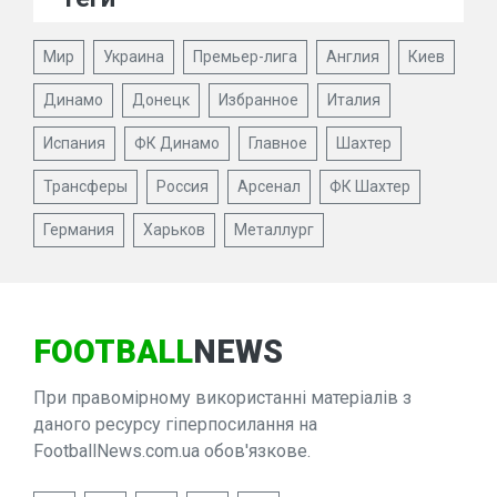
Мир
Украина
Премьер-лига
Англия
Киев
Динамо
Донецк
Избранное
Италия
Испания
ФК Динамо
Главное
Шахтер
Трансферы
Россия
Арсенал
ФК Шахтер
Германия
Харьков
Металлург
FOOTBALL
NEWS
При правомірному використанні матеріалів з
даного ресурсу гіперпосилання на
FootballNews.com.ua обов'язкове.