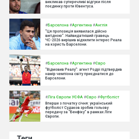
викликав суперечливі відгуки після
поєдинку проти Ювентуса.
#
Барселона
#
Аргентина
#
Англія
"Ця пропозиція виявилася дійсно
вигідною". Найвидатніший гравець
ЧС-2026 вирішив відхилити інтерес Реала
на користь Барселони.
#
Барселона
#
Аргентина
#
Євро
"Відмовив Реалу": агент Родрі підтвердив
намір чемпіона світу приєднатися до
Барселони.
#
Ліга Європи УЄФА
#
Євро
#
Футболіст
Вперше з початку січня: український
футболіст Судаков зробив гольову
передачу за "Бенфіку" в рамках Ліги
Європи.
Теги