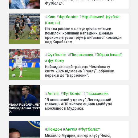
Футбол24.
#
Київ
#
Футболіст
#
Український футбол
(газета)
Ніколи раніше я не зустрічав стільки
помилок: колишній нападник Динамо
прокоментував тріумф київської команди
над Карабахом.
#
Футболіст
#
Півзахисник
#
Збірна Іспанії
з футболу
Найвидатніший гравець Чемпіонату
світу-2026 відмовив "Реалу", обравши
перехід до "Барселони".
#
Англія
#
Футболіст
#
Півзахисник
"Я впевнений у цьому." Легендарний
гравець АПЛ високо оцінив майбутні
можливості Мудрика.
#
Лондон
#
Англія
#
Футболіст
Михайло Мудрик, вінгер клубу Челсі,