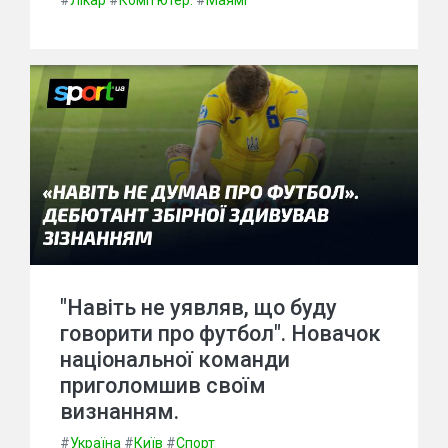
#
Лікар
#
Комп'ютер.
#
Маямі
"Навіть не уявляв, що буду
говорити про футбол". Новачок
національної команди
приголомшив своїм
визнанням.
#
Україна
#
Київ
#
Спорт