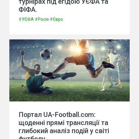
турнірах під егідою УЄФА та
ФІФА.
#
УЄФА
#
Росія
#
Євро
Портал UA-Football.com:
щоденні прямі трансляції та
глибокий аналіз подій у світі
футболу.