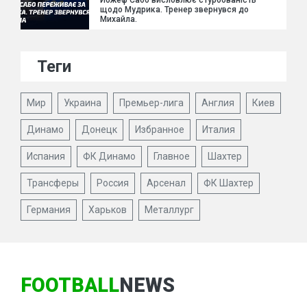
Йожеф Сабо висловлює стурбованість
щодо Мудрика. Тренер звернувся до
Михайла.
Теги
Мир
Украина
Премьер-лига
Англия
Киев
Динамо
Донецк
Избранное
Италия
Испания
ФК Динамо
Главное
Шахтер
Трансферы
Россия
Арсенал
ФК Шахтер
Германия
Харьков
Металлург
FOOTBALL
NEWS