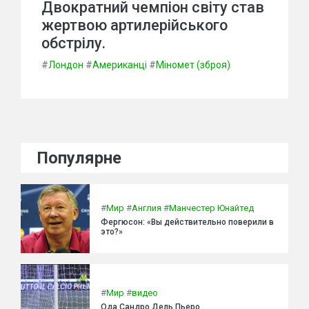
Двократний чемпіон світу став
жертвою артилерійського
обстрілу.
#
Лондон
#
Американці
#
Міномет (зброя)
Популярне
#
Мир
#
Англия
#
Манчестер Юнайтед
Фергюсон: «Вы действительно поверили в
это?»
#
Мир
#
видео
Ода Сандро Дель Пьеро