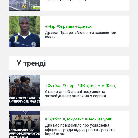
#
Мир
#
Украина
#
Донецк
Драман Траоре: «Мы взяли важные три
очка»
У тренді
#
Футбол
#
Спорт
#
ФК «Динамо» (Київ)
Ставка дня: Основні поєдинки та
затребувані прогнози на 9 серпня.
#
Футбол
#
Документ
#
Леонід Буряк
Динамо повідомило про укладення
офіційної угоди відразу після зустрічі з
Карабахом.