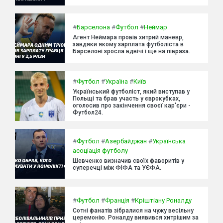
#
Барселона
#
Футбол
#
Неймар
Агент Неймара провів хитрий маневр,
завдяки якому зарплата футболіста в
Барселоні зросла вдвічі і ще на півраза.
#
Футбол
#
Україна
#
Київ
Український футболіст, який виступав у
Польщі та брав участь у єврокубках,
оголосив про закінчення своєї кар'єри -
Футбол24.
#
Футбол
#
Азербайджан
#
Українська
асоціація футболу
Шевченко визначив своїх фаворитів у
суперечці між ФІФА та УЄФА.
#
Футбол
#
Франція
#
Кріштіану Роналду
Сотні фанатів зібралися на чужу весільну
церемонію. Роналду виявився хитрішим за