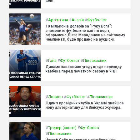
всіх.
#
Аргентина
#
Англія
#
Футболіст
10 мільйонів доларів за "Руку Бога":
знамените футбольне взяття воріт,
оформлене Дієго Марадоною на світовому
чемпіонаті, буде продано на аукціоні.
#
Гана
#
Футболіст
#
Півзахисник
Динамо завершило угоду щодо переходу
хавбека перед початком сезону в УПЛ.
#
Лондон
#
Футболіст
#
Півзахисник
Один з провідних клубів в Україні знайшов
нову альтернативу для Вінісіуса Жуніора.
#
Тренер (спорт)
#
Футболіст
#
Півзахисник