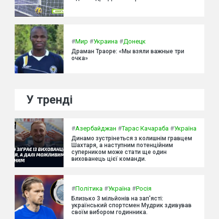
#
Мир
#
Украина
#
Донецк
Драман Траоре: «Мы взяли важные три
очка»
У тренді
#
Азербайджан
#
Тарас Качараба
#
Україна
Динамо зустрінеться з колишнім гравцем
Шахтаря, а наступним потенційним
суперником може стати ще один
вихованець цієї команди.
#
Політика
#
Україна
#
Росія
Близько 3 мільйонів на зап'ясті:
український спортсмен Мудрик здивував
своїм вибором годинника.