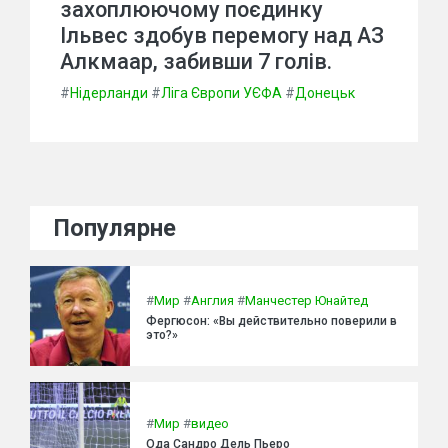
захоплюючому поєдинку
Ільвес здобув перемогу над АЗ
Алкмаар, забивши 7 голів.
#
Нідерланди
#
Ліга Європи УЄФА
#
Донецьк
Популярне
#
Мир
#
Англия
#
Манчестер Юнайтед
Фергюсон: «Вы действительно поверили в
это?»
#
Мир
#
видео
Ода Сандро Дель Пьеро