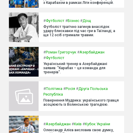
з Карабахом в рамках Ліги конференцій.
#
Футболіст
#
Бізнес
#
Дощ
Футболіст трагічно загинув внаслідок
удару блискавки під час гри в Таїланді, а
ще 12 осіб отримали травми.
#
Роман Григорчук
#
Азербайджан
#
Футболіст
Український тренер в Азербайджані
заявив: "Карабах – це команда для
тренерів".
#
Політика
#
Росія
#
Друга Польська
Республіка
Повернення Мудрика: українського гравця
асоціюють із Волинською трагедією.
#
Азербайджан
#
Київ
#
Кубок України
Олександр Алієв висловив свою думку,