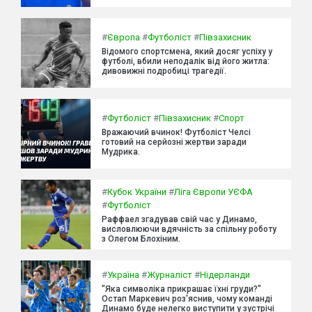
#
Європа
#
Футболіст
#
Півзахисник
Відомого спортсмена, який досяг успіху у
футболі, вбили неподалік від його житла:
дивовижні подробиці трагедії.
#
Футболіст
#
Півзахисник
#
Спорт
Вражаючий вчинок! Футболіст Челсі
готовий на серйозні жертви заради
Мудрика.
#
Кубок України
#
Ліга Європи УЄФА
#
Футболіст
Раффаел згадував свій час у Динамо,
висловлюючи вдячність за спільну роботу
з Олегом Блохіним.
#
Україна
#
Журналіст
#
Нідерланди
"Яка символіка прикрашає їхні груди?"
Остап Маркевич роз'яснив, чому команді
Динамо буде нелегко виступити у зустрічі