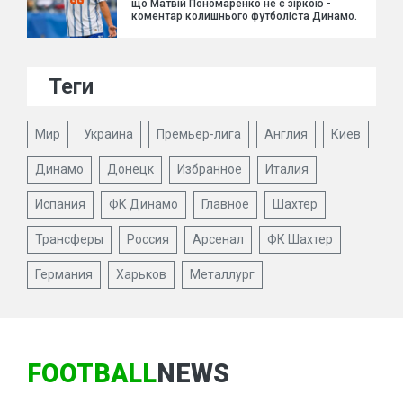
що Матвій Пономаренко не є зіркою -
коментар колишнього футболіста Динамо.
Теги
Мир
Украина
Премьер-лига
Англия
Киев
Динамо
Донецк
Избранное
Италия
Испания
ФК Динамо
Главное
Шахтер
Трансферы
Россия
Арсенал
ФК Шахтер
Германия
Харьков
Металлург
FOOTBALL
NEWS