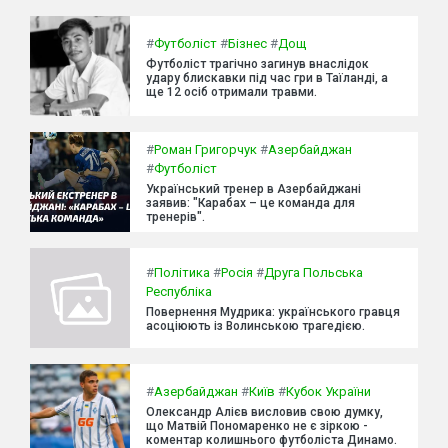
#
Футболіст
#
Бізнес
#
Дощ
Футболіст трагічно загинув внаслідок
удару блискавки під час гри в Таїланді, а
ще 12 осіб отримали травми.
#
Роман Григорчук
#
Азербайджан
#
Футболіст
Український тренер в Азербайджані
заявив: "Карабах – це команда для
тренерів".
#
Політика
#
Росія
#
Друга Польська
Республіка
Повернення Мудрика: українського гравця
асоціюють із Волинською трагедією.
#
Азербайджан
#
Київ
#
Кубок України
Олександр Алієв висловив свою думку,
що Матвій Пономаренко не є зіркою -
коментар колишнього футболіста Динамо.