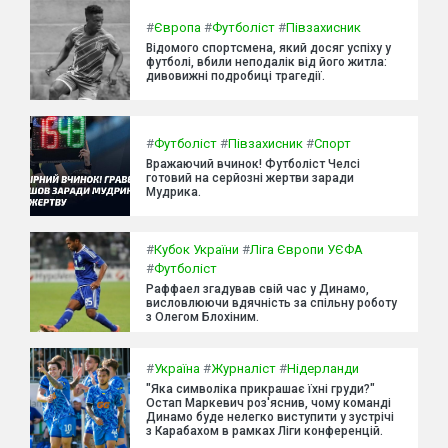
#
Європа
#
Футболіст
#
Півзахисник
Відомого спортсмена, який досяг успіху у
футболі, вбили неподалік від його житла:
дивовижні подробиці трагедії.
#
Футболіст
#
Півзахисник
#
Спорт
Вражаючий вчинок! Футболіст Челсі
готовий на серйозні жертви заради
Мудрика.
#
Кубок України
#
Ліга Європи УЄФА
#
Футболіст
Раффаел згадував свій час у Динамо,
висловлюючи вдячність за спільну роботу
з Олегом Блохіним.
#
Україна
#
Журналіст
#
Нідерланди
"Яка символіка прикрашає їхні груди?"
Остап Маркевич роз'яснив, чому команді
Динамо буде нелегко виступити у зустрічі
з Карабахом в рамках Ліги конференцій.