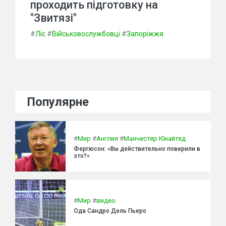
проходить підготовку на
"Звитязі"
#
Ліс
#
Військовослужбовці
#
Запоріжжя
Популярне
#
Мир
#
Англия
#
Манчестер Юнайтед
Фергюсон: «Вы действительно поверили в
это?»
#
Мир
#
видео
Ода Сандро Дель Пьеро