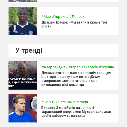
#
Мир
#
Украина
#
Донецк
Драман Траоре: «Мы взяли важные три
очка»
У тренді
#
Азербайджан
#
Тарас Качараба
#
Україна
Динамо зустрінеться з колишнім гравцем
Шахтаря, а наступним потенційним
суперником може стати ще один
вихованець цієї команди.
#
Політика
#
Україна
#
Росія
Близько 3 мільйонів на зап'ясті:
український спортсмен Мудрик здивував
своїм вибором годинника.