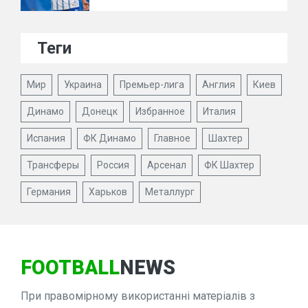
Теги
Мир
Украина
Премьер-лига
Англия
Киев
Динамо
Донецк
Избранное
Италия
Испания
ФК Динамо
Главное
Шахтер
Трансферы
Россия
Арсенал
ФК Шахтер
Германия
Харьков
Металлург
FOOTBALL
NEWS
При правомірному використанні матеріалів з