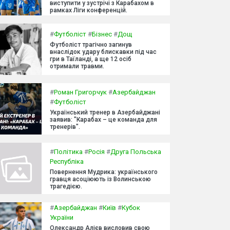
виступити у зустрічі з Карабахом в
рамках Ліги конференцій.
#
Футболіст
#
Бізнес
#
Дощ
Футболіст трагічно загинув
внаслідок удару блискавки під час
гри в Таїланді, а ще 12 осіб
отримали травми.
#
Роман Григорчук
#
Азербайджан
#
Футболіст
Український тренер в Азербайджані
заявив: "Карабах – це команда для
тренерів".
#
Політика
#
Росія
#
Друга Польська
Республіка
Повернення Мудрика: українського
гравця асоціюють із Волинською
трагедією.
#
Азербайджан
#
Київ
#
Кубок
України
Олександр Алієв висловив свою