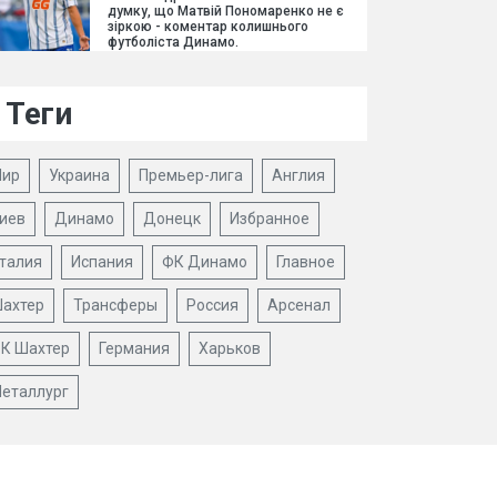
думку, що Матвій Пономаренко не є
зіркою - коментар колишнього
футболіста Динамо.
Теги
ир
Украина
Премьер-лига
Англия
иев
Динамо
Донецк
Избранное
талия
Испания
ФК Динамо
Главное
ахтер
Трансферы
Россия
Арсенал
К Шахтер
Германия
Харьков
еталлург