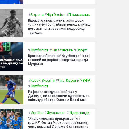
#
Європа
#
Футболіст
#
Півзахисник
Відомого спортсмена, який досяг
успіху у футболі, вбили неподалік від
його житла: дивовижні подробиці
трагедії.
#
Футболіст
#
Півзахисник
#
Спорт
Вражаючий вчинок! Футболіст Челсі
готовий на серйозні жертви заради
Мудрика.
#
Кубок України
#
Ліга Європи УЄФА
#
Футболіст
Раффаел згадував свій час у
Динамо, висловлюючи вдячність за
спільну роботу з Олегом Блохіним.
#
Україна
#
Журналіст
#
Нідерланди
"Яка символіка прикрашає їхні
груди?" Остап Маркевич роз'яснив,
чому команді Динамо буде нелегко