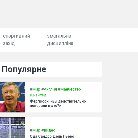
спортивний
змагальна
захід
дисципліна
Популярне
#
Мир
#
Англия
#
Манчестер
Юнайтед
Фергюсон: «Вы действительно
поверили в это?»
#
Мир
#
видео
Ода Сандро Дель Пьеро