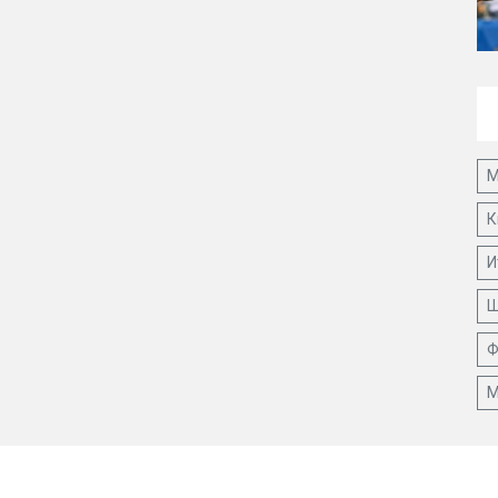
М
К
И
Ш
Ф
М