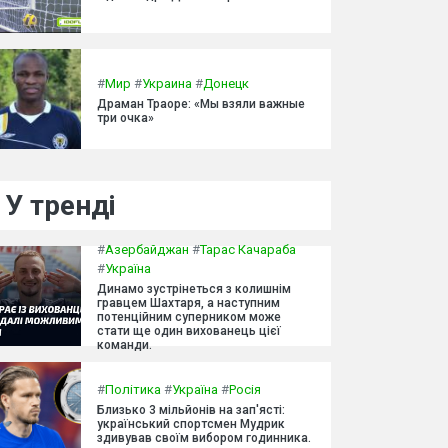
#
Мир
#
Украина
#
Донецк
Драман Траоре: «Мы взяли важные
три очка»
У тренді
#
Азербайджан
#
Тарас Качараба
#
Україна
Динамо зустрінеться з колишнім
гравцем Шахтаря, а наступним
потенційним суперником може
стати ще один вихованець цієї
команди.
#
Політика
#
Україна
#
Росія
Близько 3 мільйонів на зап'ясті:
український спортсмен Мудрик
здивував своїм вибором годинника.