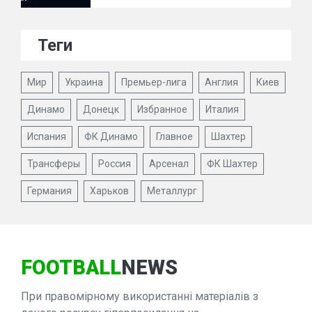
Теги
Мир
Украина
Премьер-лига
Англия
Киев
Динамо
Донецк
Избранное
Италия
Испания
ФК Динамо
Главное
Шахтер
Трансферы
Россия
Арсенал
ФК Шахтер
Германия
Харьков
Металлург
FOOTBALL
NEWS
При правомірному використанні матеріалів з