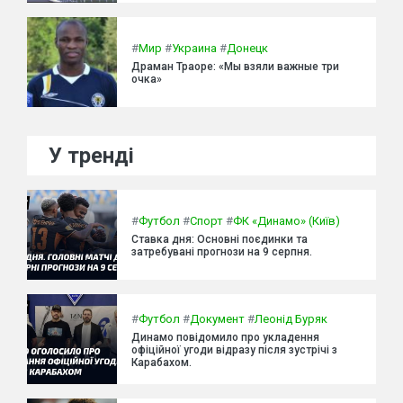
#
Мир
#
Украина
#
Донецк
Драман Траоре: «Мы взяли важные три
очка»
У тренді
#
Футбол
#
Спорт
#
ФК «Динамо» (Київ)
Ставка дня: Основні поєдинки та
затребувані прогнози на 9 серпня.
#
Футбол
#
Документ
#
Леонід Буряк
Динамо повідомило про укладення
офіційної угоди відразу після зустрічі з
Карабахом.