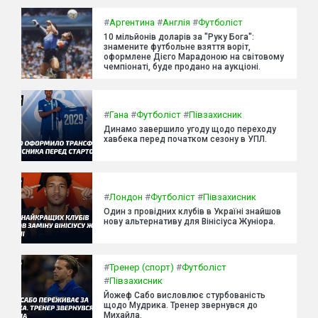
#
Аргентина
#
Англія
#
Футболіст
10 мільйонів доларів за "Руку Бога":
знамените футбольне взяття воріт,
оформлене Дієго Марадоною на світовому
чемпіонаті, буде продано на аукціоні.
#
Гана
#
Футболіст
#
Півзахисник
Динамо завершило угоду щодо переходу
хавбека перед початком сезону в УПЛ.
#
Лондон
#
Футболіст
#
Півзахисник
Один з провідних клубів в Україні знайшов
нову альтернативу для Вінісіуса Жуніора.
#
Тренер (спорт)
#
Футболіст
#
Півзахисник
Йожеф Сабо висловлює стурбованість
щодо Мудрика. Тренер звернувся до
Михайла.