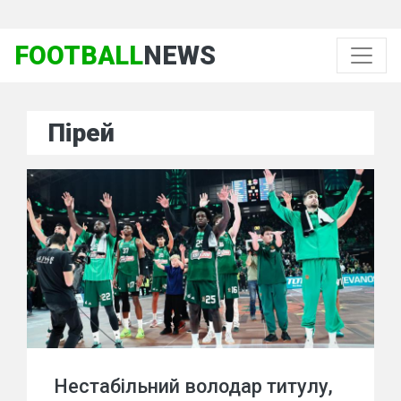
FOOTBALL
NEWS
Пірей
Нестабільний володар титулу,