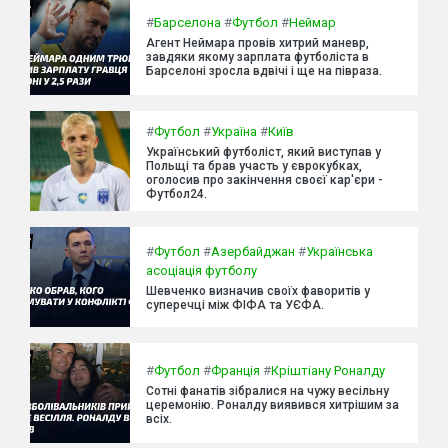
#
Барселона
#
Футбол
#
Неймар
Агент Неймара провів хитрий маневр,
завдяки якому зарплата футболіста в
Барселоні зросла вдвічі і ще на півраза.
#
Футбол
#
Україна
#
Київ
Український футболіст, який виступав у
Польщі та брав участь у єврокубках,
оголосив про закінчення своєї кар'єри -
Футбол24.
#
Футбол
#
Азербайджан
#
Українська
асоціація футболу
Шевченко визначив своїх фаворитів у
суперечці між ФІФА та УЄФА.
#
Футбол
#
Франція
#
Кріштіану Роналду
Сотні фанатів зібралися на чужу весільну
церемонію. Роналду виявився хитрішим за
всіх.