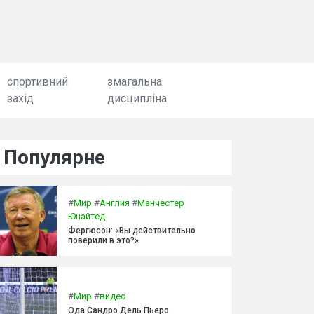
спортивний
змагальна
захід
дисципліна
Популярне
#
Мир
#
Англия
#
Манчестер
Юнайтед
Фергюсон: «Вы действительно
поверили в это?»
#
Мир
#
видео
Ода Сандро Дель Пьеро