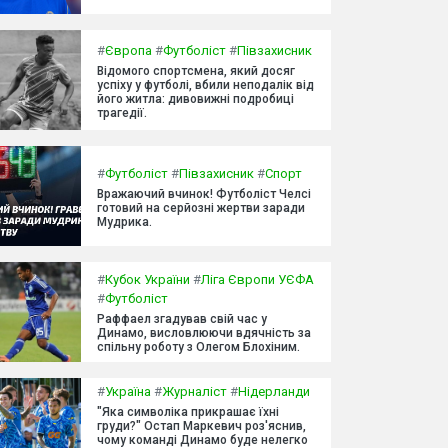
#
Європа
#
Футболіст
#
Півзахисник
Відомого спортсмена, який досяг
успіху у футболі, вбили неподалік від
його житла: дивовижні подробиці
трагедії.
#
Футболіст
#
Півзахисник
#
Спорт
Вражаючий вчинок! Футболіст Челсі
готовий на серйозні жертви заради
Мудрика.
#
Кубок України
#
Ліга Європи УЄФА
#
Футболіст
Раффаел згадував свій час у
Динамо, висловлюючи вдячність за
спільну роботу з Олегом Блохіним.
#
Україна
#
Журналіст
#
Нідерланди
"Яка символіка прикрашає їхні
груди?" Остап Маркевич роз'яснив,
чому команді Динамо буде нелегко