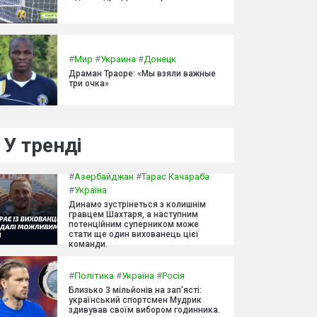
#
Мир
#
Украина
#
Донецк
Драман Траоре: «Мы взяли важные
три очка»
У тренді
#
Азербайджан
#
Тарас Качараба
#
Україна
Динамо зустрінеться з колишнім
гравцем Шахтаря, а наступним
потенційним суперником може
стати ще один вихованець цієї
команди.
#
Політика
#
Україна
#
Росія
Близько 3 мільйонів на зап'ясті:
український спортсмен Мудрик
здивував своїм вибором годинника.