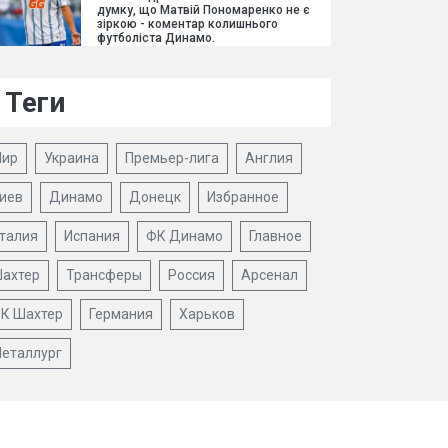
думку, що Матвій Пономаренко не є
зіркою - коментар колишнього
футболіста Динамо.
Теги
ир
Украина
Премьер-лига
Англия
иев
Динамо
Донецк
Избранное
талия
Испания
ФК Динамо
Главное
ахтер
Трансферы
Россия
Арсенал
К Шахтер
Германия
Харьков
еталлург