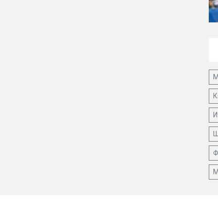
М
К
И
Ш
Ф
М