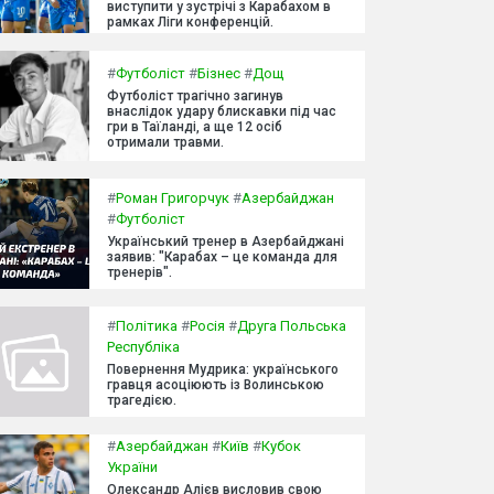
виступити у зустрічі з Карабахом в
рамках Ліги конференцій.
#
Футболіст
#
Бізнес
#
Дощ
Футболіст трагічно загинув
внаслідок удару блискавки під час
гри в Таїланді, а ще 12 осіб
отримали травми.
#
Роман Григорчук
#
Азербайджан
#
Футболіст
Український тренер в Азербайджані
заявив: "Карабах – це команда для
тренерів".
#
Політика
#
Росія
#
Друга Польська
Республіка
Повернення Мудрика: українського
гравця асоціюють із Волинською
трагедією.
#
Азербайджан
#
Київ
#
Кубок
України
Олександр Алієв висловив свою