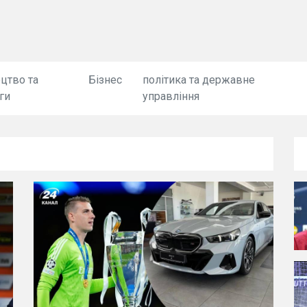
цтво та
Бізнес
політика та державне
ги
управління