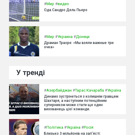
#
Мир
#
видео
Ода Сандро Дель Пьеро
#
Мир
#
Украина
#
Донецк
Драман Траоре: «Мы взяли важные три
очка»
У тренді
#
Азербайджан
#
Тарас Качараба
#
Україна
Динамо зустрінеться з колишнім гравцем
Шахтаря, а наступним потенційним
суперником може стати ще один
вихованець цієї команди.
#
Політика
#
Україна
#
Росія
Близько 3 мільйонів на зап'ясті: