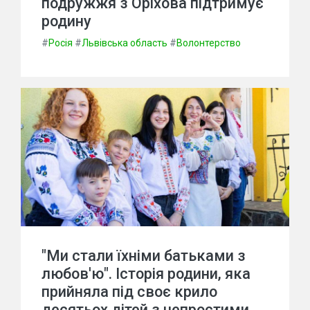
подружжя з Оріхова підтримує
родину
#
Росія
#
Львівська область
#
Волонтерство
"Ми стали їхніми батьками з
любов'ю". Історія родини, яка
прийняла під своє крило
десятьох дітей з непростими