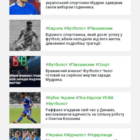
український спортсмен Мудрик здивував
своїм вибором годинника.
#
Європа
#
Футболіст
#
Півзахисник
Відомого спортсмена, який досяг успіху у
футболі, вбили неподалік від його житла:
дивовижні подробиці трагедії.
#
Футболіст
#
Півзахисник
#
Спорт
Вражаючий вчинок! Футболіст Челсі
готовий на серйозні жертви заради
Мудрика.
#
Кубок України
#
Ліга Європи УЄФА
#
Футболіст
Раффаел згадував свій час у Динамо,
висловлюючи вдячність за спільну роботу
з Олегом Блохіним.
#
Україна
#
Журналіст
#
Нідерланди