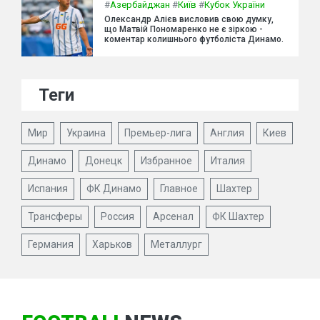
#
Азербайджан
#
Київ
#
Кубок України
Олександр Алієв висловив свою думку,
що Матвій Пономаренко не є зіркою -
коментар колишнього футболіста Динамо.
Теги
Мир
Украина
Премьер-лига
Англия
Киев
Динамо
Донецк
Избранное
Италия
Испания
ФК Динамо
Главное
Шахтер
Трансферы
Россия
Арсенал
ФК Шахтер
Германия
Харьков
Металлург