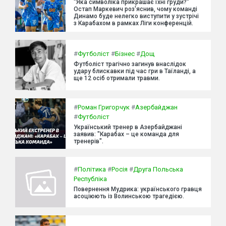
"Яка символіка прикрашає їхні груди?"
Остап Маркевич роз'яснив, чому команді
Динамо буде нелегко виступити у зустрічі
з Карабахом в рамках Ліги конференцій.
#
Футболіст
#
Бізнес
#
Дощ
Футболіст трагічно загинув внаслідок
удару блискавки під час гри в Таїланді, а
ще 12 осіб отримали травми.
#
Роман Григорчук
#
Азербайджан
#
Футболіст
Український тренер в Азербайджані
заявив: "Карабах – це команда для
тренерів".
#
Політика
#
Росія
#
Друга Польська
Республіка
Повернення Мудрика: українського гравця
асоціюють із Волинською трагедією.