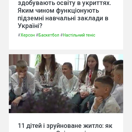
здобувають освіту в укриттях.
Яким чином функціонують
підземні навчальні заклади в
Україні?
#
Херсон
#
Баскетбол
#
Настільний теніс
11 дітей і зруйноване житло: як