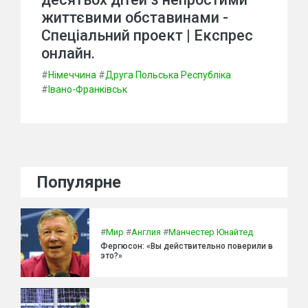
життєвими обставинами -
Спеціальний проект | Експрес
онлайн.
#
Німеччина
#
Друга Польська Республіка
#
Івано-Франківськ
Популярне
#
Мир
#
Англия
#
Манчестер Юнайтед
Фергюсон: «Вы действительно поверили в
это?»