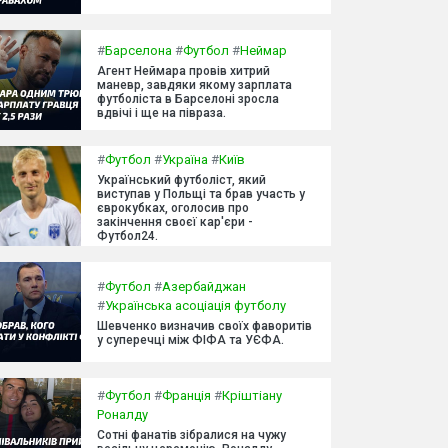
#
Барселона
#
Футбол
#
Неймар
Агент Неймара провів хитрий
маневр, завдяки якому зарплата
футболіста в Барселоні зросла
вдвічі і ще на півраза.
#
Футбол
#
Україна
#
Київ
Український футболіст, який
виступав у Польщі та брав участь у
єврокубках, оголосив про
закінчення своєї кар'єри -
Футбол24.
#
Футбол
#
Азербайджан
#
Українська асоціація футболу
Шевченко визначив своїх фаворитів
у суперечці між ФІФА та УЄФА.
#
Футбол
#
Франція
#
Кріштіану
Роналду
Сотні фанатів зібралися на чужу