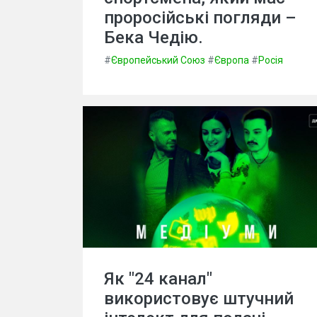
проросійські погляди –
Бека Чедію.
#
Європейський Союз
#
Європа
#
Росія
Як "24 канал"
використовує штучний