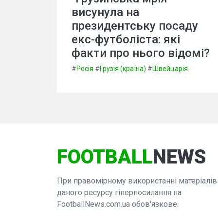
висунула на
президентську посаду
екс-футболіста: які
факти про нього відомі?
#
Росія
#
Грузія (країна)
#
Швейцарія
FOOTBALL
NEWS
При правомірному використанні матеріалів
даного ресурсу гіперпосилання на
FootballNews.com.ua обов'язкове.