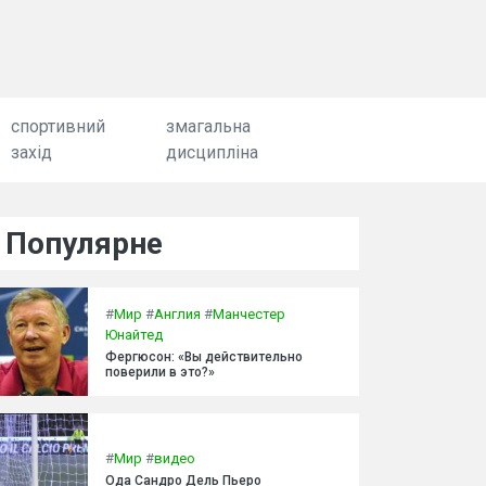
спортивний
змагальна
захід
дисципліна
Популярне
#
Мир
#
Англия
#
Манчестер
Юнайтед
Фергюсон: «Вы действительно
поверили в это?»
#
Мир
#
видео
Ода Сандро Дель Пьеро