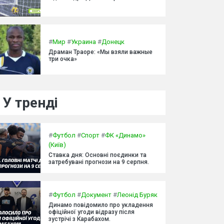
#
Мир
#
Украина
#
Донецк
Драман Траоре: «Мы взяли важные
три очка»
У тренді
#
Футбол
#
Спорт
#
ФК «Динамо»
(Київ)
Ставка дня: Основні поєдинки та
затребувані прогнози на 9 серпня.
#
Футбол
#
Документ
#
Леонід Буряк
Динамо повідомило про укладення
офіційної угоди відразу після
зустрічі з Карабахом.