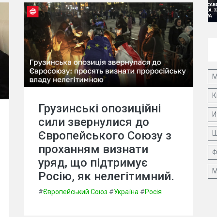
М
К
Грузинські опозиційні
И
сили звернулися до
Європейського Союзу з
Ш
проханням визнати
Ф
уряд, що підтримує
М
Росію, як нелегітимний.
#
Європейський Союз
#
Україна
#
Росія