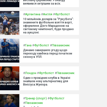
весільну церемонію. Роналду
виявився хитрішим за всіх.
#
Аргентина
#
Англія
#
Футболіст
10 мільйонів доларів за "Руку Бога":
знамените футбольне взяття воріт,
оформлене Дієго Марадоною на
світовому чемпіонаті, буде продано
на аукціоні.
#
Гана
#
Футболіст
#
Півзахисник
Динамо завершило угоду щодо
переходу хавбека перед початком
сезону в УПЛ.
#
Лондон
#
Футболіст
#
Півзахисник
Один з провідних клубів в Україні
знайшов нову альтернативу для
Вінісіуса Жуніора.
#
Тренер (спорт)
#
Футболіст
#
Півзахисник