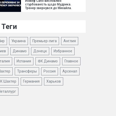
Йожеф Сабо висловлює
стурбованість щодо Мудрика.
Тренер звернувся до Михайла.
Теги
ир
Украина
Премьер-лига
Англия
иев
Динамо
Донецк
Избранное
талия
Испания
ФК Динамо
Главное
ахтер
Трансферы
Россия
Арсенал
К Шахтер
Германия
Харьков
еталлург