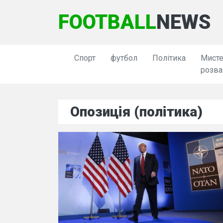
FOOTBALL
NEWS
Спорт
футбол
Політика
Мисте
розва
Опозиція (політика)