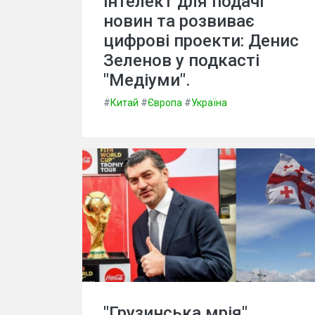
інтелект для подачі
новин та розвиває
цифрові проекти: Денис
Зеленов у подкасті
"Медіуми".
#
Китай
#
Європа
#
Україна
"Грузинська мрія"