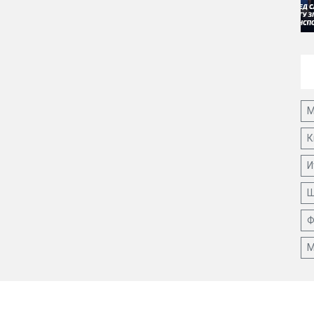
М
К
И
Ш
Ф
М