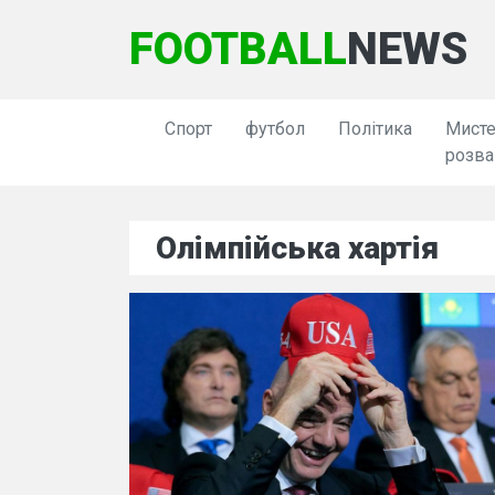
FOOTBALL
NEWS
Спорт
футбол
Політика
Мисте
розва
Олімпійська хартія