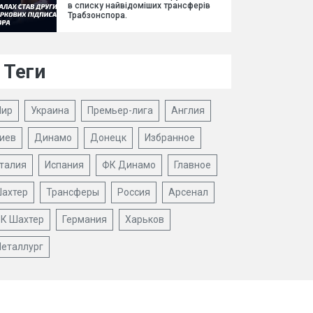
в списку найвідоміших трансферів
Трабзонспора.
Теги
ир
Украина
Премьер-лига
Англия
иев
Динамо
Донецк
Избранное
талия
Испания
ФК Динамо
Главное
ахтер
Трансферы
Россия
Арсенал
К Шахтер
Германия
Харьков
еталлург