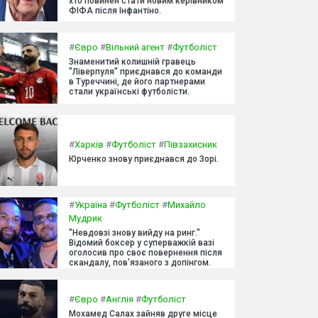
хто повинен стати новим керівником
ФІФА після Інфантіно.
#
Євро
#
Вільний агент
#
Футболіст
Знаменитий колишній гравець
"Ліверпуля" приєднався до команди
в Туреччині, де його партнерами
стали українські футболісти.
#
Харків
#
Футболіст
#
Півзахисник
Юрченко знову приєднався до Зорі.
#
Україна
#
Футболіст
#
Михайло
Мудрик
"Невдовзі знову вийду на ринг."
Відомий боксер у суперважкій вазі
оголосив про своє повернення після
скандалу, пов'язаного з допінгом.
#
Євро
#
Англія
#
Футболіст
Мохамед Салах зайняв друге місце