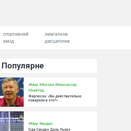
спортивний
змагальна
захід
дисципліна
Популярне
#
Мир
#
Англия
#
Манчестер
Юнайтед
Фергюсон: «Вы действительно
поверили в это?»
#
Мир
#
видео
Ода Сандро Дель Пьеро