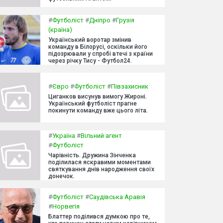
#
Футболіст
#
Дніпро
#
Грузія
(країна)
Український воротар змінив
команду в Білорусі, оскільки його
підозрювали у спробі втечі з країни
через річку Тису - Футбол24.
#
Євро
#
Футболіст
#
Півзахисник
Циганков висунув вимогу Жироні.
Український футболіст прагне
покинути команду вже цього літа.
#
Україна
#
Вільний агент
#
Футболіст
Чарівність. Дружина Зінченка
поділилася яскравими моментами
святкування днів народження своїх
донечок.
#
Футболіст
#
Саудівська Аравія
#
Норвегія
Блаттер поділився думкою про те,