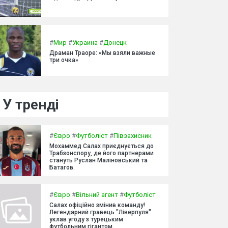
#
Мир
#
Украина
#
Донецк
Драман Траоре: «Мы взяли важные
три очка»
У тренді
#
Євро
#
Футболіст
#
Півзахисник
Мохаммед Салах приєднується до
Трабзонспору, де його партнерами
стануть Руслан Маліновський та
Батагов.
#
Євро
#
Вільний агент
#
Футболіст
Салах офіційно змінив команду!
Легендарний гравець "Ліверпуля"
уклав угоду з турецьким
футбольним гігантом.