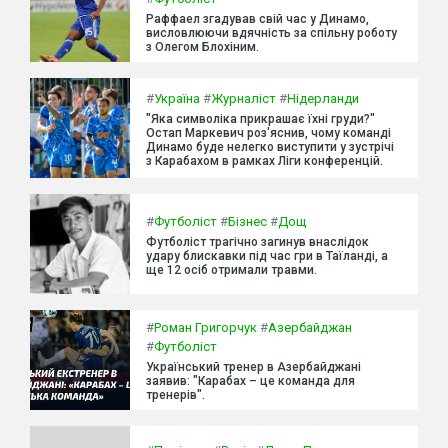
Раффаел згадував свій час у Динамо,
висловлюючи вдячність за спільну роботу
з Олегом Блохіним.
#
Україна
#
Журналіст
#
Нідерланди
"Яка символіка прикрашає їхні груди?"
Остап Маркевич роз'яснив, чому команді
Динамо буде нелегко виступити у зустрічі
з Карабахом в рамках Ліги конференцій.
#
Футболіст
#
Бізнес
#
Дощ
Футболіст трагічно загинув внаслідок
удару блискавки під час гри в Таїланді, а
ще 12 осіб отримали травми.
#
Роман Григорчук
#
Азербайджан
#
Футболіст
Український тренер в Азербайджані
заявив: "Карабах – це команда для
тренерів".