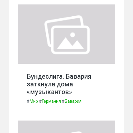
Бундеслига. Бавария
заткнула дома
«музыкантов»
#
Мир
#
Германия
#
Бавария