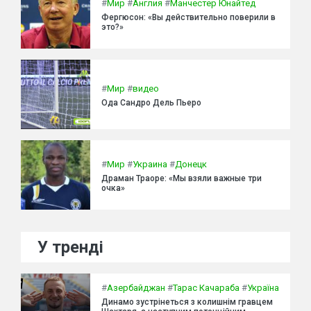
#
Мир
#
Англия
#
Манчестер Юнайтед
Фергюсон: «Вы действительно поверили в
это?»
#
Мир
#
видео
Ода Сандро Дель Пьеро
#
Мир
#
Украина
#
Донецк
Драман Траоре: «Мы взяли важные три
очка»
У тренді
#
Азербайджан
#
Тарас Качараба
#
Україна
Динамо зустрінеться з колишнім гравцем