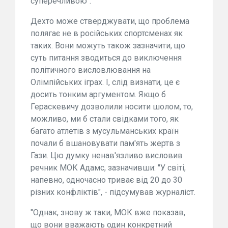
суперечливою".
Дехто може стверджувати, що проблема
полягає не в російських спортсменах як
таких. Вони можуть також зазначити, що
суть питання зводиться до виключення
політичного висловлювання на
Олімпійських іграх. І, слід визнати, це є
досить тонким аргументом. Якщо б
Гераскевичу дозволили носити шолом, то,
можливо, ми б стали свідками того, як
багато атлетів з мусульманських країн
почали б вшановувати пам'ять жертв з
Гази. Цю думку ненав'язливо висловив
речник МОК Адамс, зазначивши: "У світі,
напевно, одночасно триває від 20 до 30
різних конфліктів", - підсумував журналіст.
"Однак, знову ж таки, МОК вже показав,
що вони вважають один конкретний