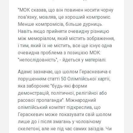
"МОК сказав, що він повинен носити чорну
пов'язку, мовляв, це хороший компроміс.
Менше компромісів, більше дурниць.
Навіть якщо прийняти очевидну різницю
між меморіалом, який містить зображення,
і тим, який їх не містить, все ще існує одна
очевидна проблема з позицією МОК:
"непослідовність", - йдеться у матеріалі.
Адамс зазначає, що шолом Гераскевича є
порушенням статті 50 Олімпійської хартії,
яка забороняє "будь-які форми
демонстрацій, політичної, релігійної або
расової пропаганди". Міжнародний
олімпійський комітет підкреслив, що
Гераскевич може показувати свій шолом
лише до і після змагань у чоловічому
скелетоні, але не під час самих заїздів. Чи