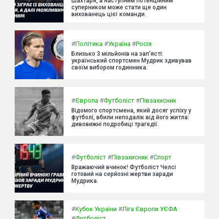
Шахтаря, а наступним потенційним
суперником може стати ще один
вихованець цієї команди.
#
Політика
#
Україна
#
Росія
Близько 3 мільйонів на зап'ясті:
український спортсмен Мудрик здивував
своїм вибором годинника.
#
Європа
#
Футболіст
#
Півзахисник
Відомого спортсмена, який досяг успіху у
футболі, вбили неподалік від його житла:
дивовижні подробиці трагедії.
#
Футболіст
#
Півзахисник
#
Спорт
Вражаючий вчинок! Футболіст Челсі
готовий на серйозні жертви заради
Мудрика.
#
Кубок України
#
Ліга Європи УЄФА
#
Футболіст