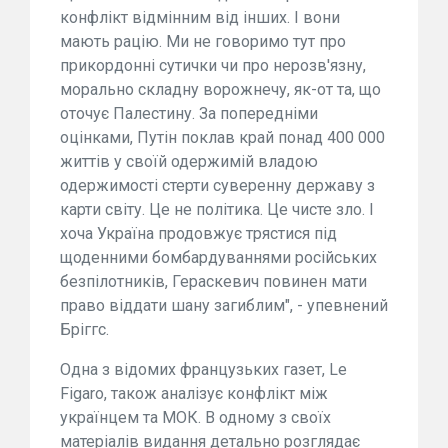
конфлікт відмінним від інших. І вони
мають рацію. Ми не говоримо тут про
прикордонні сутички чи про нерозв'язну,
морально складну ворожнечу, як-от та, що
оточує Палестину. За попередніми
оцінками, Путін поклав край понад 400 000
життів у своїй одержимій владою
одержимості стерти суверенну державу з
карти світу. Це не політика. Це чисте зло. І
хоча Україна продовжує трястися під
щоденними бомбардуваннями російських
безпілотників, Гераскевич повинен мати
право віддати шану загиблим", - упевнений
Бріггс.
Одна з відомих французьких газет, Le
Figaro, також аналізує конфлікт між
українцем та МОК. В одному з своїх
матеріалів видання детально розглядає