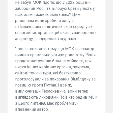
не забув МОК про те, що у 2022 році він
заборонив Росії та Білорусі брати участь у
всіх олімпійських змаганнях? Цим
рішенням вони зробили одну з
найзначніших політичних заяв серед усіх
спортивних організацій з часів завершення
апартеїду, - підкреслив журналіст.
"Іронія полягає в тому, що МОК насправді
вчинив правильно чотири роки тому. Вони
продемонстрували більше стійкості, ніж
низка інших керівних органів, зокрема,
світові тенісні тури, які боягузливо
проголосували за покарання Вімблдону за
позицію проти Путіна. І все ж,
виключивши Гераскевича, вони тепер
виглядають лиходіями. Той, хто радив МОК
з цього питання, має проблеми", -
впевнений автор.