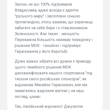
Звісно, не всі 100% підтримали
Владислава, адже всюди є адепти
"руського миру" і засліплені їхньою
пропагандою, хтось вважає, що українець
забагато на себе бере і є ставленником
Зеленського. Але таких - меншість.
Переважна більшість називає поведінку і
рішення МОК - ганьбою і підтримує
Гераскевича у його боротьбі.
Дуже важко зібрати всі думки з приводу
цього ганебного рішення МОК
дискваліфікувати нашого спортсмена "під
тиском своїх російських спонсорів", як
відзначив Михайло Гераскевич, але ми
намагались виділили вагомі і, на наш
погляд, цікаві.
Так, італійський журналіст Джузеппе