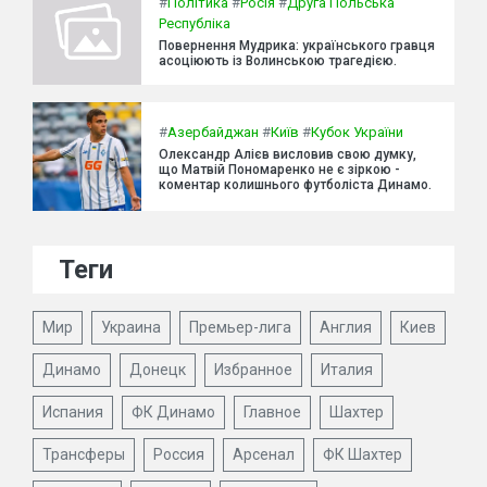
#
Політика
#
Росія
#
Друга Польська
Республіка
Повернення Мудрика: українського гравця
асоціюють із Волинською трагедією.
#
Азербайджан
#
Київ
#
Кубок України
Олександр Алієв висловив свою думку,
що Матвій Пономаренко не є зіркою -
коментар колишнього футболіста Динамо.
Теги
Мир
Украина
Премьер-лига
Англия
Киев
Динамо
Донецк
Избранное
Италия
Испания
ФК Динамо
Главное
Шахтер
Трансферы
Россия
Арсенал
ФК Шахтер