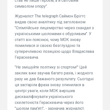
став не лише героєм, а й світовим
символом опору".
Журналіст The telegraph Саймон Бріггс
видав свою аналітику під заголовком
"Олімпійське лицемірство через скандал з
українськими шоломами є обурливим". У
статті він пояснює, чому МОК знову
помилився зі своєю безглуздою та
суперечливою позицією щодо Владислава
Гераскевича.
"Не змішуйте політику зі спортом!" Цей
заклик вже звучав багато разів, і жодного
разу не дав бажаного результату. Сьогодні
ця застаріла фраза знову опинилася в
центрі уваги, коли МОК вирішив
дискваліфікувати українського
скелетоніста Гераскевича через його
"шолом пам'яті", - зазначив журналіст.