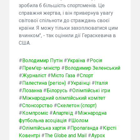
зробила б більшість спортсменів. Це
справжня жертва, і він привернув увагу
світової спільноти до страждань своєї
країни. Я можу тільки захоплюватися цим
вчинком", - так оцінили дії Гераскевича в
США.
#
Володимир Путін
#
Україна
#
Росія
#
Прем'єр-міністр
#
Володимир Зеленський
#
Журналіст
#
Місто Газа
#
Спорт
#
Палестина (регіон)
#
Українці
#
Італія
#
Лозанна
#
Білорусь
#
Олімпійські ігри
#
Міжнародний олімпійський комітет
#
Спонсорство
#
Скелетон (спорт)
#
Компроміс
#
Апартеїд
#
Міжнародна
футбольна асоціація
#
Шолом
#
Олімпійська хартія
#
Пропаганда
#
Кірсті
Ковентрі
#
The Globe and Mail
#
Аурох