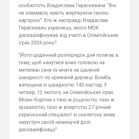
особистість Владислава Гераскевича: "Він
не зламався, навіть жертвуючи своєю
кар'єрою". Хто ж насправді Владислав
Гераскевич, українець, якого МОК
дискваліфікував від участі в Олімпійських
іграх 2026 року?
"Його щоденний розпорядок дня полягає в
тому, щоб кинутися вниз головою на
металеві сани та мчати на шаленій
швидкості по крижаній доріжці. Бомба,
випущена зі швидкістю 140 км/год. У
четвер, 12 лютого, на Олімпійських іграх
Мілан-Кортіна з тією ж рішучістю, тією ж
зухвалістю, тією ж впертістю 27-річний
український спеціаліст зі скелетону мчав
назустріч своїй неминучій долі:
дискваліфікації".