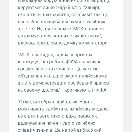
прикладом корумпованих організацій, що
керуються лише жадібністю. "Хабарі,
наркотики, шахрайство, сексизм? Так, це
все є. Але вшанування пам'яті загиблих
атлетів? Ні, цього немає. МОК повинен
дотримуватися певних етичних норм", -
висловлюють свою думку коментатори.
"МОК, очевидно, єдина спортивна
інституція, що робить ФІФА практично
професійною та етичною. Це ж саме
об'єднання, яке дало змогу італійському
атлету демонструвати російський прапор
на своєму шоломі," - критикують і ФІФА.
"Отже, він обрав свій шлях. Навіть
можливість здобути олімпійську медаль
не є для нього такою важливою, як
вшанування пам'яті своїх загиблих
співвітчизників. Це не той вибір, який