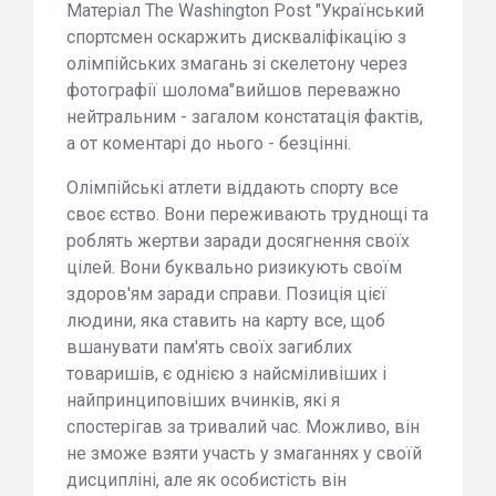
Матеріал The Washington Post "Український
спортсмен оскаржить дискваліфікацію з
олімпійських змагань зі скелетону через
фотографії шолома"вийшов переважно
нейтральним - загалом констатація фактів,
а от коментарі до нього - безцінні.
Олімпійські атлети віддають спорту все
своє єство. Вони переживають труднощі та
роблять жертви заради досягнення своїх
цілей. Вони буквально ризикують своїм
здоров'ям заради справи. Позиція цієї
людини, яка ставить на карту все, щоб
вшанувати пам'ять своїх загиблих
товаришів, є однією з найсміливіших і
найпринциповіших вчинків, які я
спостерігав за тривалий час. Можливо, він
не зможе взяти участь у змаганнях у своїй
дисципліні, але як особистість він