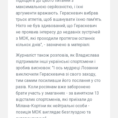
підходять до цього питання з
максимальною серйозністю, і їхні
аргументи вражають. Гераскевич вибрав
трьох атлетів, щоб вшанувати їхню пам'ять.
Ніхто не був здивований, що Гераскевич
не проявив інтересу до недавніх зустрічей
з МОК, які проходили протягом останніх
кількох днів", - зазначено в матеріалі.
Журналіст також розповів, як Владислава
підтримали інші українські спортсмени і
зробив висновок: "І ось мудреці Лозанни
виключили Гераскевича зі свого заходу,
тим самим посиливши його послання у сто
разів. Коли росіянам вже заборонено
брати участь у змаганнях - за винятком 13
відсталих спортсменів, які приїхали до
Мілана-Кортіни як нейтральні особи -
позиція МОК виглядає безглуздою та