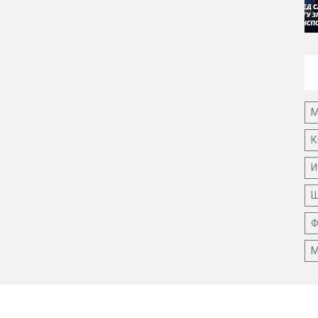
М
К
И
Ш
Ф
М