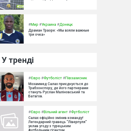
#
Мир
#
Украина
#
Донецк
Драман Траоре: «Мы взяли важные
три очка»
У тренді
#
Євро
#
Футболіст
#
Півзахисник
Мохаммед Салах приєднується до
Трабзонспору, де його партнерами
стануть Руслан Маліновський та
Батагов.
#
Євро
#
Вільний агент
#
Футболіст
Салах офіційно змінив команду!
Легендарний гравець "Ліверпуля"
уклав угоду з турецьким
футбольним гігантом.