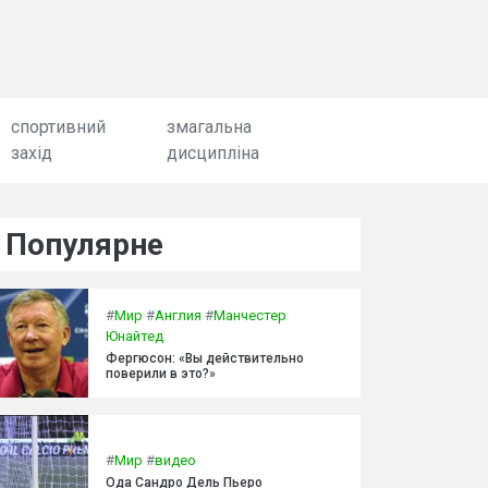
спортивний
змагальна
захід
дисципліна
Популярне
#
Мир
#
Англия
#
Манчестер
Юнайтед
Фергюсон: «Вы действительно
поверили в это?»
#
Мир
#
видео
Ода Сандро Дель Пьеро