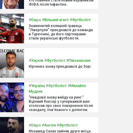
хто повинен стати новим керівником
ФІФА після Інфантіно.
#
Євро
#
Вільний агент
#
Футболіст
Знаменитий колишній гравець
"Ліверпуля" приєднався до команди
в Туреччині, де його партнерами
стали українські футболісти.
#
Харків
#
Футболіст
#
Півзахисник
Юрченко знову приєднався до Зорі.
#
Україна
#
Футболіст
#
Михайло
Мудрик
"Невдовзі знову вийду на ринг."
Відомий боксер у суперважкій вазі
оголосив про своє повернення після
скандалу, пов'язаного з допінгом.
#
Євро
#
Англія
#
Футболіст
Мохамед Салах зайняв друге місце