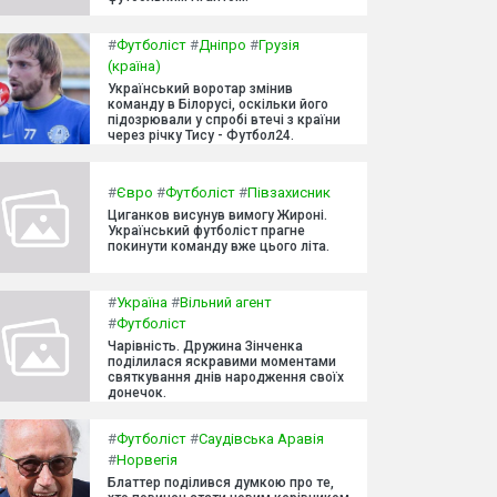
#
Футболіст
#
Дніпро
#
Грузія
(країна)
Український воротар змінив
команду в Білорусі, оскільки його
підозрювали у спробі втечі з країни
через річку Тису - Футбол24.
#
Євро
#
Футболіст
#
Півзахисник
Циганков висунув вимогу Жироні.
Український футболіст прагне
покинути команду вже цього літа.
#
Україна
#
Вільний агент
#
Футболіст
Чарівність. Дружина Зінченка
поділилася яскравими моментами
святкування днів народження своїх
донечок.
#
Футболіст
#
Саудівська Аравія
#
Норвегія
Блаттер поділився думкою про те,