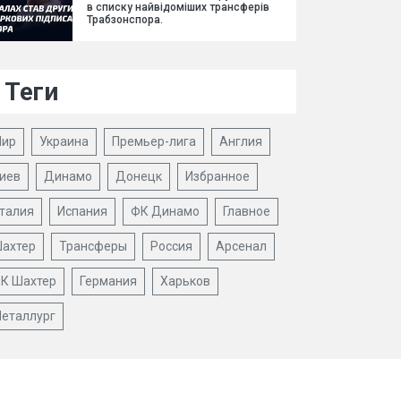
в списку найвідоміших трансферів
Трабзонспора.
Теги
ир
Украина
Премьер-лига
Англия
иев
Динамо
Донецк
Избранное
талия
Испания
ФК Динамо
Главное
ахтер
Трансферы
Россия
Арсенал
К Шахтер
Германия
Харьков
еталлург