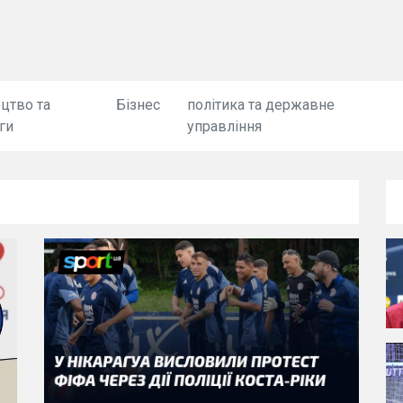
цтво та
Бізнес
політика та державне
ги
управління