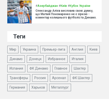
#
Азербайджан
#
Київ
#
Кубок України
Олександр Алієв висловив свою думку,
що Матвій Пономаренко не є зіркою -
коментар колишнього футболіста Динамо.
Теги
Мир
Украина
Премьер-лига
Англия
Киев
Динамо
Донецк
Избранное
Италия
Испания
ФК Динамо
Главное
Шахтер
Трансферы
Россия
Арсенал
ФК Шахтер
Германия
Харьков
Металлург