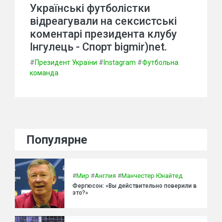
Українські футболістки
відреагували на сексистські
коментарі президента клубу
Інгулець - Спорт bigmir)net.
#
Президент України
#
Instagram
#
Футбольна
команда
Популярне
#
Мир
#
Англия
#
Манчестер Юнайтед
Фергюсон: «Вы действительно поверили в
это?»