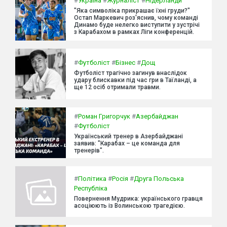
#
Україна
#
Журналіст
#
Нідерланди
"Яка символіка прикрашає їхні груди?"
Остап Маркевич роз'яснив, чому команді
Динамо буде нелегко виступити у зустрічі
з Карабахом в рамках Ліги конференцій.
#
Футболіст
#
Бізнес
#
Дощ
Футболіст трагічно загинув внаслідок
удару блискавки під час гри в Таїланді, а
ще 12 осіб отримали травми.
#
Роман Григорчук
#
Азербайджан
#
Футболіст
Український тренер в Азербайджані
заявив: "Карабах – це команда для
тренерів".
#
Політика
#
Росія
#
Друга Польська
Республіка
Повернення Мудрика: українського гравця
асоціюють із Волинською трагедією.