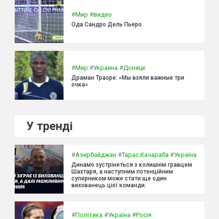
#
Мир
#
видео
Ода Сандро Дель Пьеро
#
Мир
#
Украина
#
Донецк
Драман Траоре: «Мы взяли важные три
очка»
У тренді
#
Азербайджан
#
Тарас Качараба
#
Україна
Динамо зустрінеться з колишнім гравцем
Шахтаря, а наступним потенційним
суперником може стати ще один
вихованець цієї команди.
#
Політика
#
Україна
#
Росія