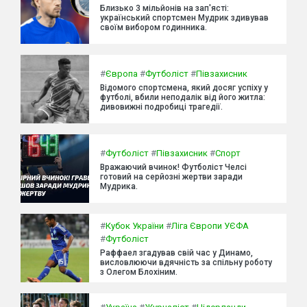
Близько 3 мільйонів на зап'ясті:
український спортсмен Мудрик здивував
своїм вибором годинника.
#
Європа
#
Футболіст
#
Півзахисник
Відомого спортсмена, який досяг успіху у
футболі, вбили неподалік від його житла:
дивовижні подробиці трагедії.
#
Футболіст
#
Півзахисник
#
Спорт
Вражаючий вчинок! Футболіст Челсі
готовий на серйозні жертви заради
Мудрика.
#
Кубок України
#
Ліга Європи УЄФА
#
Футболіст
Раффаел згадував свій час у Динамо,
висловлюючи вдячність за спільну роботу
з Олегом Блохіним.