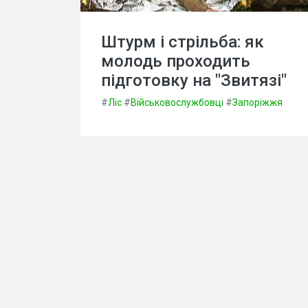
Штурм і стрільба: як
молодь проходить
підготовку на "Звитязі"
#
Ліс
#
Військовослужбовці
#
Запоріжжя