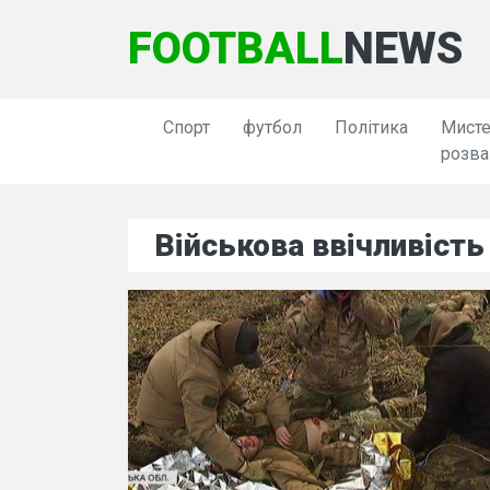
FOOTBALL
NEWS
Спорт
футбол
Політика
Мисте
розва
Військова ввічливість