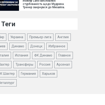
Йожеф Сабо висловлює
стурбованість щодо Мудрика.
Тренер звернувся до Михайла.
Теги
ир
Украина
Премьер-лига
Англия
иев
Динамо
Донецк
Избранное
талия
Испания
ФК Динамо
Главное
ахтер
Трансферы
Россия
Арсенал
К Шахтер
Германия
Харьков
еталлург