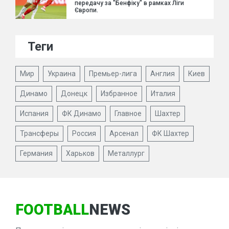
передачу за "Бенфіку" в рамках Ліги
Європи.
Теги
Мир
Украина
Премьер-лига
Англия
Киев
Динамо
Донецк
Избранное
Италия
Испания
ФК Динамо
Главное
Шахтер
Трансферы
Россия
Арсенал
ФК Шахтер
Германия
Харьков
Металлург
FOOTBALL
NEWS