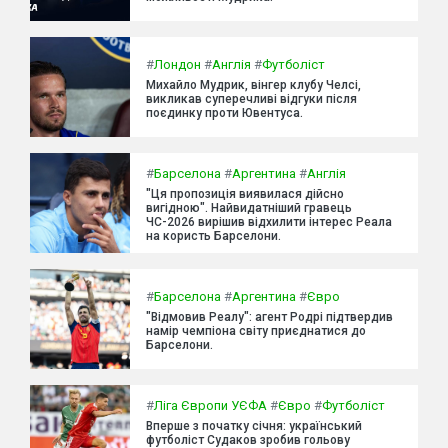
#
Лондон
#
Англія
#
Футболіст
Михайло Мудрик, вінгер клубу Челсі,
викликав суперечливі відгуки після
поєдинку проти Ювентуса.
#
Барселона
#
Аргентина
#
Англія
"Ця пропозиція виявилася дійсно
вигідною". Найвидатніший гравець
ЧС-2026 вирішив відхилити інтерес Реала
на користь Барселони.
#
Барселона
#
Аргентина
#
Євро
"Відмовив Реалу": агент Родрі підтвердив
намір чемпіона світу приєднатися до
Барселони.
#
Ліга Європи УЄФА
#
Євро
#
Футболіст
Вперше з початку січня: український
футболіст Судаков зробив гольову