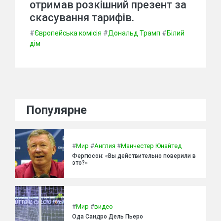
отримав розкішний презент за
скасування тарифів.
#
Європейська комісія
#
Дональд Трамп
#
Білий
дім
Популярне
#
Мир
#
Англия
#
Манчестер Юнайтед
Фергюсон: «Вы действительно поверили в
это?»
#
Мир
#
видео
Ода Сандро Дель Пьеро