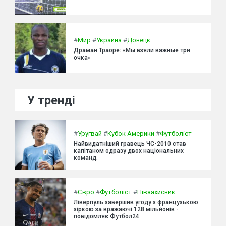
#
Мир
#
Украина
#
Донецк
Драман Траоре: «Мы взяли важные три
очка»
У тренді
#
Уругвай
#
Кубок Америки
#
Футболіст
Найвидатніший гравець ЧС-2010 став
капітаном одразу двох національних
команд.
#
Євро
#
Футболіст
#
Півзахисник
Ліверпуль завершив угоду з французькою
зіркою за вражаючі 128 мільйонів -
повідомляє Футбол24.