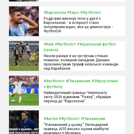
#
Барселона
#
Євро
#
Футболіст
Родрі вже виконує пісні у дуеті з
Барселоною - в інтернеті стало
популярним відео, яке це демонструє -
Футбол24.
#
Київ
#
Футболіст
#
Український футбол
(газета)
Ніколи раніше я не зустрічав стільки
помилок: колишній нападник Динамо
прокоментував тріумф київської команди
над Карабахом.
#
Футболіст
#
Півзахисник
#
Збірна Іспанії
з футболу
Найвидатніший гравець Чемпіонату
світу-2026 відмовив "Реалу", обравши
перехід до "Барселони".
#
Англія
#
Футболіст
#
Півзахисник
"Я впевнений у цьому." Легендарний
гравець АПЛ високо оцінив майбутні
можливості Мудрика.