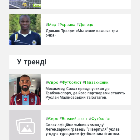
#
Мир
#
Украина
#
Донецк
Драман Траоре: «Мы взяли важные три
очка»
У тренді
#
Євро
#
Футболіст
#
Півзахисник
Мохаммед Салах приєднується до
Трабзонспору, де його партнерами стануть
Руслан Маліновський та Батагов.
#
Євро
#
Вільний агент
#
Футболіст
Салах офіційно змінив команду!
Легендарний гравець "Ліверпуля" уклав
угоду з турецьким футбольним гігантом.