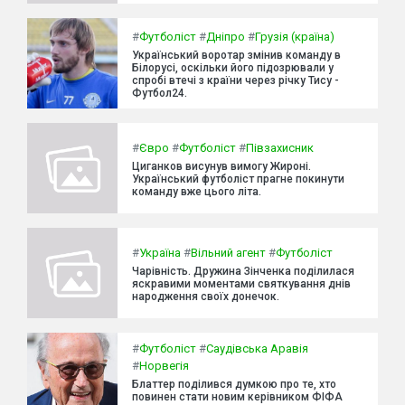
#
Футболіст
#
Дніпро
#
Грузія (країна)
Український воротар змінив команду в
Білорусі, оскільки його підозрювали у
спробі втечі з країни через річку Тису -
Футбол24.
#
Євро
#
Футболіст
#
Півзахисник
Циганков висунув вимогу Жироні.
Український футболіст прагне покинути
команду вже цього літа.
#
Україна
#
Вільний агент
#
Футболіст
Чарівність. Дружина Зінченка поділилася
яскравими моментами святкування днів
народження своїх донечок.
#
Футболіст
#
Саудівська Аравія
#
Норвегія
Блаттер поділився думкою про те, хто
повинен стати новим керівником ФІФА