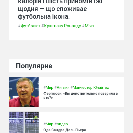
калорій і шість прийомів їжі
щодня — що споживає
футбольна ікона.
#
Футболіст
#
Кріштіану Роналду
#
М'яз
Популярне
#
Мир
#
Англия
#
Манчестер Юнайтед
Фергюсон: «Вы действительно поверили в
это?»
#
Мир
#
видео
Ода Сандро Дель Пьеро