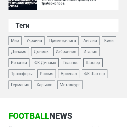
Трабзонспора.
Теги
Мир
Украина
Премьер-лига
Англия
Киев
Динамо
Донецк
Избранное
Италия
Испания
ФК Динамо
Главное
Шахтер
Трансферы
Россия
Арсенал
ФК Шахтер
Германия
Харьков
Металлург
FOOTBALL
NEWS