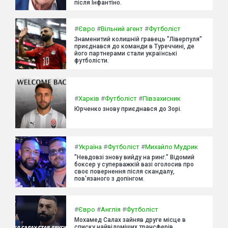
після Інфантіно.
#
Євро
#
Вільний агент
#
Футболіст
Знаменитий колишній гравець "Ліверпуля"
приєднався до команди в Туреччині, де
його партнерами стали українські
футболісти.
#
Харків
#
Футболіст
#
Півзахисник
Юрченко знову приєднався до Зорі.
#
Україна
#
Футболіст
#
Михайло Мудрик
"Невдовзі знову вийду на ринг." Відомий
боксер у суперважкій вазі оголосив про
своє повернення після скандалу,
пов'язаного з допінгом.
#
Євро
#
Англія
#
Футболіст
Мохамед Салах зайняв друге місце в
списку найвідоміших трансферів