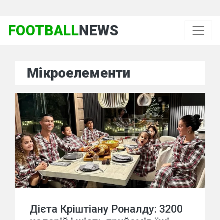
FOOTBALL
NEWS
Мікроелементи
Дієта Кріштіану Роналду: 3200