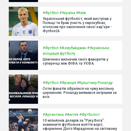
#
Футбол
#
Україна
#
Київ
Український футболіст, який виступав у
Польщі та брав участь у єврокубках,
оголосив про закінчення своєї кар'єри -
Футбол24.
#
Футбол
#
Азербайджан
#
Українська
асоціація футболу
Шевченко визначив своїх фаворитів у
суперечці між ФІФА та УЄФА.
#
Футбол
#
Франція
#
Кріштіану Роналду
Сотні фанатів зібралися на чужу весільну
церемонію. Роналду виявився хитрішим за
всіх.
#
Аргентина
#
Англія
#
Футболіст
10 мільйонів доларів за "Руку Бога":
знамените футбольне взяття воріт,
оформлене Дієго Марадоною на світовому