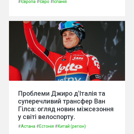
#
Європа
#
Євро
#
Іспанія
Проблеми Джиро д'Італія та
суперечливий трансфер Ван
Гілса: огляд новин міжсезоння
у світі велоспорту.
#
Астана
#
Естонія
#
Китай (регіон)