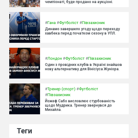
чемпіонаті, буде продано на аукціоні.
#
Гана
#
Футболіст
#
Півзахисник
Динамо завершило угоду щодо переходу
хавбека перед початком сезону в УПЛ.
#
Лондон
#
Футболіст
#
Півзахисник
Один з провідних клубів в Україні знайшов
нову альтернативу для Вінісіуса Жуніора.
#
Тренер (спорт)
#
Футболіст
#
Півзахисник
Йожеф Сабо висловлює стурбованість
щодо Мудрика. Тренер звернувся до
Михайла.
Теги