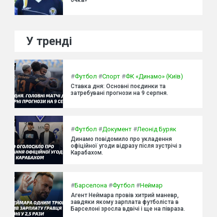
У тренді
#
Футбол
#
Спорт
#
ФК «Динамо» (Київ)
Ставка дня: Основні поєдинки та
затребувані прогнози на 9 серпня.
#
Футбол
#
Документ
#
Леонід Буряк
Динамо повідомило про укладення
офіційної угоди відразу після зустрічі з
Карабахом.
#
Барселона
#
Футбол
#
Неймар
Агент Неймара провів хитрий маневр,
завдяки якому зарплата футболіста в
Барселоні зросла вдвічі і ще на півраза.