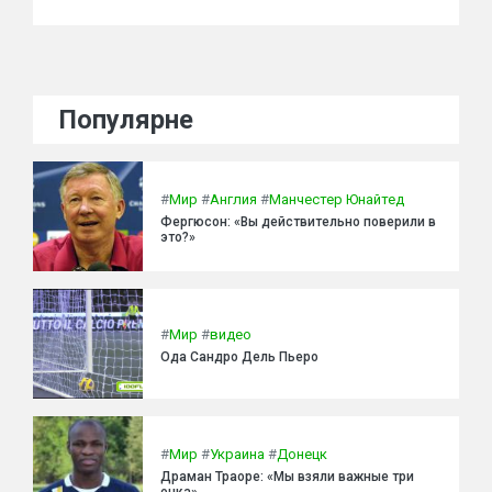
Популярне
#
Мир
#
Англия
#
Манчестер Юнайтед
Фергюсон: «Вы действительно поверили в
это?»
#
Мир
#
видео
Ода Сандро Дель Пьеро
#
Мир
#
Украина
#
Донецк
Драман Траоре: «Мы взяли важные три
очка»