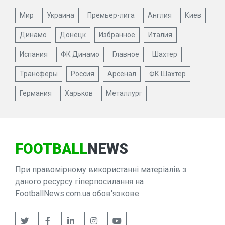
Мир
Украина
Премьер-лига
Англия
Киев
Динамо
Донецк
Избранное
Италия
Испания
ФК Динамо
Главное
Шахтер
Трансферы
Россия
Арсенал
ФК Шахтер
Германия
Харьков
Металлург
FOOTBALL
NEWS
При правомірному використанні матеріалів з
даного ресурсу гіперпосилання на
FootballNews.com.ua обов'язкове.