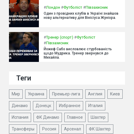
#
Лондон
#
Футболіст
#
Півзахисник
Один з провідних клубів в Україні знайшов
нову альтернативу для Вінісіуса Жуніора.
#
Тренер (спорт)
#
Футболіст
#
Півзахисник
Йожеф Сабо висловлює стурбованість
щодо Мудрика. Тренер звернувся до
Михайла.
Теги
Мир
Украина
Премьер-лига
Англия
Киев
Динамо
Донецк
Избранное
Италия
Испания
ФК Динамо
Главное
Шахтер
Трансферы
Россия
Арсенал
ФК Шахтер