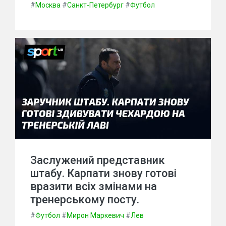
#
Москва
#
Санкт-Петербург
#
Футбол
Заслужений представник
штабу. Карпати знову готові
вразити всіх змінами на
тренерському посту.
#
Футбол
#
Мирон Маркевич
#
Лев