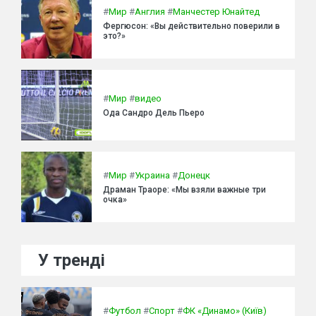
#
Мир
#
Англия
#
Манчестер Юнайтед
Фергюсон: «Вы действительно поверили в
это?»
#
Мир
#
видео
Ода Сандро Дель Пьеро
#
Мир
#
Украина
#
Донецк
Драман Траоре: «Мы взяли важные три
очка»
У тренді
#
Футбол
#
Спорт
#
ФК «Динамо» (Київ)