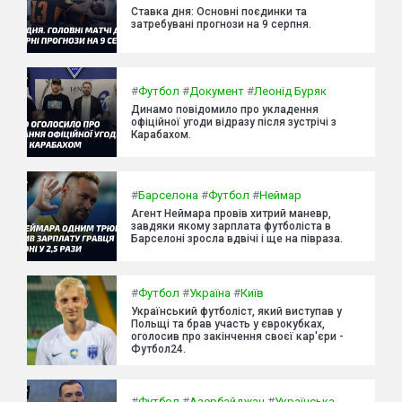
Ставка дня: Основні поєдинки та
затребувані прогнози на 9 серпня.
#
Футбол
#
Документ
#
Леонід Буряк
Динамо повідомило про укладення
офіційної угоди відразу після зустрічі з
Карабахом.
#
Барселона
#
Футбол
#
Неймар
Агент Неймара провів хитрий маневр,
завдяки якому зарплата футболіста в
Барселоні зросла вдвічі і ще на півраза.
#
Футбол
#
Україна
#
Київ
Український футболіст, який виступав у
Польщі та брав участь у єврокубках,
оголосив про закінчення своєї кар'єри -
Футбол24.
#
Футбол
#
Азербайджан
#
Українська