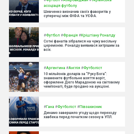
асоціація футболу
Шевченко визначив своїх фаворитів у
суперечці між ФІФА та УЄФА.
#
Футбол
#
Франція
#
Кріштіану Роналду
Сотні фанатів зібралися на чужу весільну
церемонію. Роналду виявився хитрішим за
всіх.
#
Аргентина
#
Англія
#
Футболіст
10 мільйонів доларів за "Руку Бога":
знамените футбольне взяття воріт,
оформлене Дієго Марадоною на світовому
чемпіонаті, буде продано на аукціоні.
#
Гана
#
Футболіст
#
Півзахисник
Динамо завершило угоду щодо переходу
хавбека перед початком сезону в УПЛ.