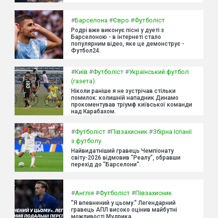
#
Барселона
#
Євро
#
Футболіст
Родрі вже виконує пісні у дуеті з
Барселоною - в інтернеті стало
популярним відео, яке це демонструє -
Футбол24.
#
Київ
#
Футболіст
#
Український футбол
(газета)
Ніколи раніше я не зустрічав стільки
помилок: колишній нападник Динамо
прокоментував тріумф київської команди
над Карабахом.
#
Футболіст
#
Півзахисник
#
Збірна Іспанії
з футболу
Найвидатніший гравець Чемпіонату
світу-2026 відмовив "Реалу", обравши
перехід до "Барселони".
#
Англія
#
Футболіст
#
Півзахисник
"Я впевнений у цьому." Легендарний
гравець АПЛ високо оцінив майбутні
можливості Мудрика.