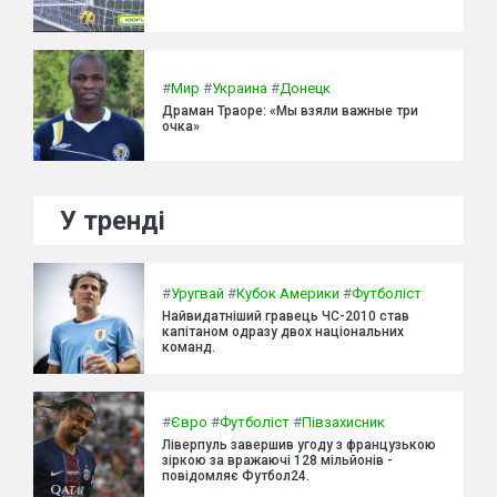
#
Мир
#
Украина
#
Донецк
Драман Траоре: «Мы взяли важные три
очка»
У тренді
#
Уругвай
#
Кубок Америки
#
Футболіст
Найвидатніший гравець ЧС-2010 став
капітаном одразу двох національних
команд.
#
Євро
#
Футболіст
#
Півзахисник
Ліверпуль завершив угоду з французькою
зіркою за вражаючі 128 мільйонів -
повідомляє Футбол24.