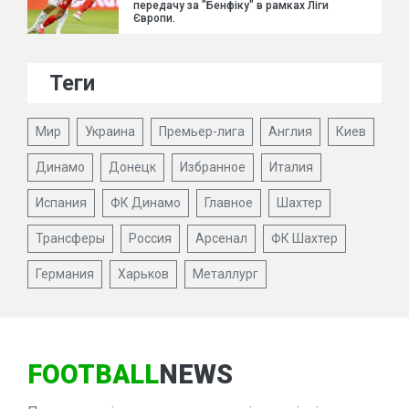
передачу за "Бенфіку" в рамках Ліги
Європи.
Теги
Мир
Украина
Премьер-лига
Англия
Киев
Динамо
Донецк
Избранное
Италия
Испания
ФК Динамо
Главное
Шахтер
Трансферы
Россия
Арсенал
ФК Шахтер
Германия
Харьков
Металлург
FOOTBALL
NEWS