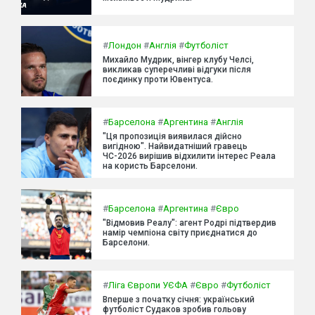
#
Лондон
#
Англія
#
Футболіст
Михайло Мудрик, вінгер клубу Челсі,
викликав суперечливі відгуки після
поєдинку проти Ювентуса.
#
Барселона
#
Аргентина
#
Англія
"Ця пропозиція виявилася дійсно
вигідною". Найвидатніший гравець
ЧС-2026 вирішив відхилити інтерес Реала
на користь Барселони.
#
Барселона
#
Аргентина
#
Євро
"Відмовив Реалу": агент Родрі підтвердив
намір чемпіона світу приєднатися до
Барселони.
#
Ліга Європи УЄФА
#
Євро
#
Футболіст
Вперше з початку січня: український
футболіст Судаков зробив гольову