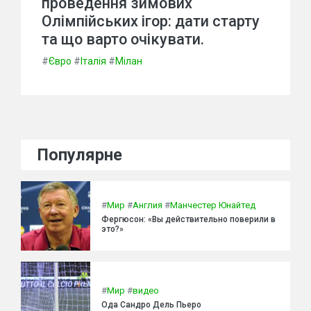
проведення зимових
Олімпійських ігор: дати старту
та що варто очікувати.
#
Євро
#
Італія
#
Мілан
Популярне
#
Мир
#
Англия
#
Манчестер Юнайтед
Фергюсон: «Вы действительно поверили в
это?»
#
Мир
#
видео
Ода Сандро Дель Пьеро