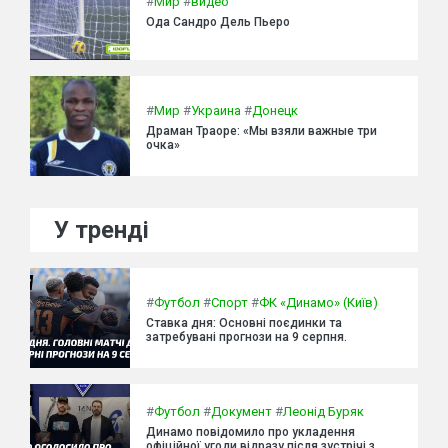
#
Мир
#
видео
Ода Сандро Дель Пьеро
#
Мир
#
Украина
#
Донецк
Драман Траоре: «Мы взяли важные три
очка»
У тренді
#
Футбол
#
Спорт
#
ФК «Динамо» (Київ)
Ставка дня: Основні поєдинки та
затребувані прогнози на 9 серпня.
#
Футбол
#
Документ
#
Леонід Буряк
Динамо повідомило про укладення
офіційної угоди відразу після зустрічі з