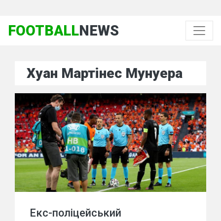
FOOTBALL
NEWS
Хуан Мартінес Мунуера
Екс-поліцейський