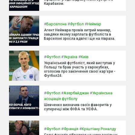
Карабахом.
#
Барселона
#
Футбол
#
Неймар
Агент Неймара провів хитрий маневр,
завдяки якому зарплата футболіста в
Барселоні зросла вдвічі і ще на півраза.
#
Футбол
#
Україна
#
Київ
Український футболіст, який виступав у
Польщі та брав участь у єврокубках,
оголосив про закінчення своєї кар'єри -
Футбол24.
#
Футбол
#
Азербайджан
#
Українська
асоціація футболу
Шевченко визначив своїх фаворитів у
суперечці між ФІФА та УЄФА.
#
Футбол
#
Франція
#
Кріштіану Роналду
Сотні фанатів зібралися на чужу весільну