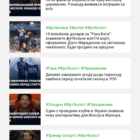
церемонію. Роналду виявився хитрішим за
всіх.
#
Аргентина
#
Англія
#
Футболіст
10 мільйонів доларів за "Руку Бога":
знамените футбольне взяття воріт,
оформлене Дієго Марадоною на світовому
чемпіонаті, буде продано на аукціоні.
#
Гана
#
Футболіст
#
Півзахисник
Динамо завершило угоду щодо переходу
хавбека перед початком сезону в УПЛ.
#
Лондон
#
Футболіст
#
Півзахисник
Один з провідних клубів в Україні знайшов
нову альтернативу для Вінісіуса Жуніора.
#
Тренер (спорт)
#
Футболіст