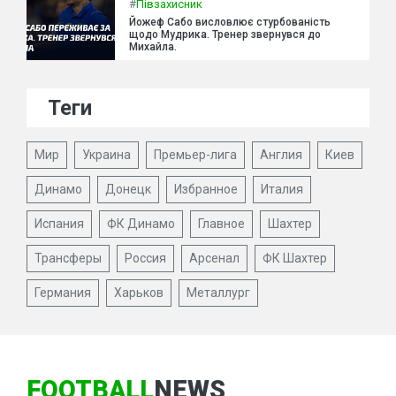
#
Півзахисник
Йожеф Сабо висловлює стурбованість
щодо Мудрика. Тренер звернувся до
Михайла.
Теги
Мир
Украина
Премьер-лига
Англия
Киев
Динамо
Донецк
Избранное
Италия
Испания
ФК Динамо
Главное
Шахтер
Трансферы
Россия
Арсенал
ФК Шахтер
Германия
Харьков
Металлург
FOOTBALL
NEWS