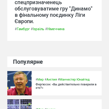
спецпризначенець
обслуговуватиме гру "Динамо"
в фінальному поєдинку Ліги
Європи.
#
Гамбург
#
Ізраїль
#
Німеччина
Популярне
#
Мир
#
Англия
#
Манчестер Юнайтед
Фергюсон: «Вы действительно поверили в
это?»