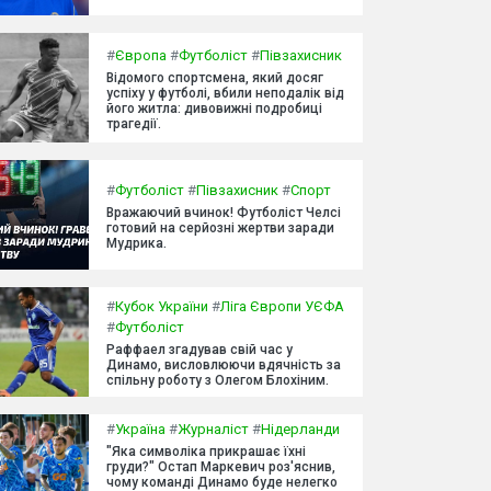
#
Європа
#
Футболіст
#
Півзахисник
Відомого спортсмена, який досяг
успіху у футболі, вбили неподалік від
його житла: дивовижні подробиці
трагедії.
#
Футболіст
#
Півзахисник
#
Спорт
Вражаючий вчинок! Футболіст Челсі
готовий на серйозні жертви заради
Мудрика.
#
Кубок України
#
Ліга Європи УЄФА
#
Футболіст
Раффаел згадував свій час у
Динамо, висловлюючи вдячність за
спільну роботу з Олегом Блохіним.
#
Україна
#
Журналіст
#
Нідерланди
"Яка символіка прикрашає їхні
груди?" Остап Маркевич роз'яснив,
чому команді Динамо буде нелегко