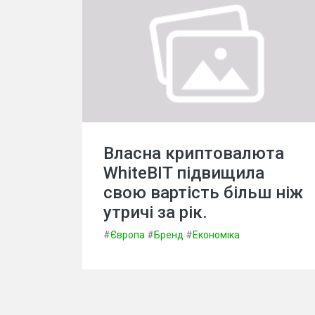
Власна криптовалюта
WhiteBIT підвищила
свою вартість більш ніж
утричі за рік.
#
Європа
#
Бренд
#
Економіка