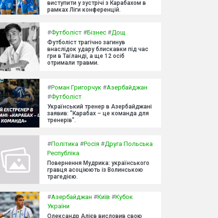
виступити у зустрічі з Карабахом в
рамках Ліги конференцій.
#
Футболіст
#
Бізнес
#
Дощ
Футболіст трагічно загинув
внаслідок удару блискавки під час
гри в Таїланді, а ще 12 осіб
отримали травми.
#
Роман Григорчук
#
Азербайджан
#
Футболіст
Український тренер в Азербайджані
заявив: "Карабах – це команда для
тренерів".
#
Політика
#
Росія
#
Друга Польська
Республіка
Повернення Мудрика: українського
гравця асоціюють із Волинською
трагедією.
#
Азербайджан
#
Київ
#
Кубок
України
Олександр Алієв висловив свою