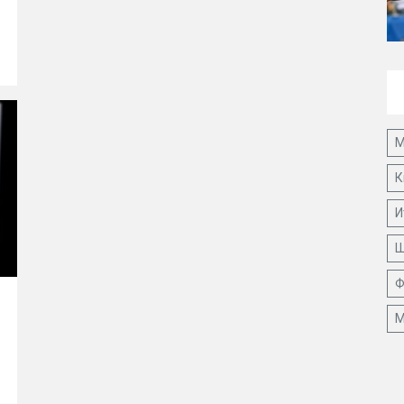
М
К
И
Ш
Ф
М