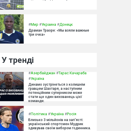
#
Мир
#
Украина
#
Донецк
Драман Траоре: «Мы взяли важные
три очка»
У тренді
#
Азербайджан
#
Тарас Качараба
#
Україна
Динамо зустрінеться з колишнім
гравцем Шахтаря, а наступним
потенційним суперником може
стати ще один вихованець цієї
команди.
#
Політика
#
Україна
#
Росія
Близько 3 мільйонів на зап'ясті:
український спортсмен Мудрик
здивував своїм вибором годинника.