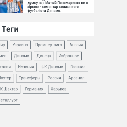
думку, що Матвій Пономаренко не є
зіркою - коментар колишнього
футболіста Динамо.
Теги
ир
Украина
Премьер-лига
Англия
иев
Динамо
Донецк
Избранное
талия
Испания
ФК Динамо
Главное
ахтер
Трансферы
Россия
Арсенал
К Шахтер
Германия
Харьков
еталлург