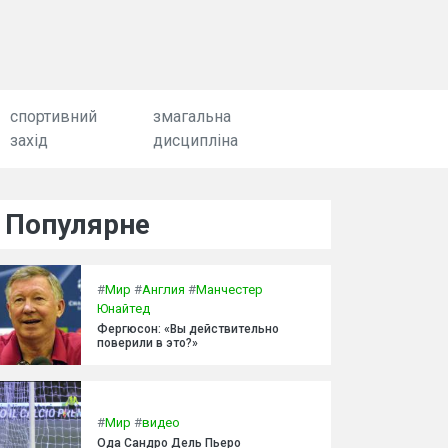
спортивний
змагальна
захід
дисципліна
Популярне
#
Мир
#
Англия
#
Манчестер
Юнайтед
Фергюсон: «Вы действительно
поверили в это?»
#
Мир
#
видео
Ода Сандро Дель Пьеро