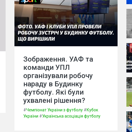
Зображення. УАФ та
команди УПЛ
організували робочу
нараду в Будинку
футболу. Які були
ухвалені рішення?
#
Чемпіонат України з футболу
#
Кубок
України
#
Українська асоціація футболу