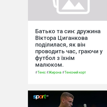
Батько та син: дружина
Віктора Циганкова
поділилася, як він
проводить час, граючи у
футбол з їхнім
малюком.
#
Теніс
#
Жирона
#
Тенісний корт