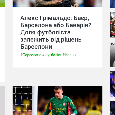
Алекс Грімальдо: Баєр,
Барселона або Баварія?
Доля футболіста
залежить від рішень
Барселони.
#
Барселона
#
Футболіст
#
Іспанія