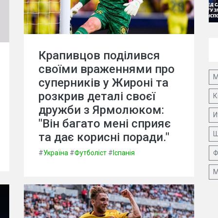
Крапивцов поділився
своїми враженнями про
М
суперників у Жироні та
розкрив деталі своєї
К
дружби з Ярмолюком:
И
"Він багато мені сприяє
Ш
та дає корисні поради."
Ф
#
Україна
#
Футболіст
#
Іспанія
М