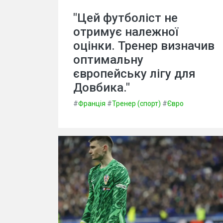
"Цей футболіст не
отримує належної
оцінки. Тренер визначив
оптимальну
європейську лігу для
Довбика."
#
Франція
#
Тренер (спорт)
#
Євро