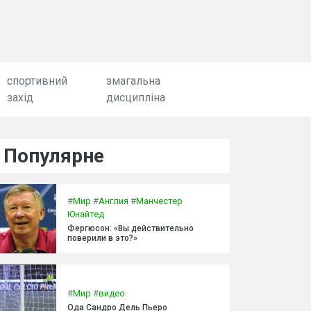
спортивний
змагальна
захід
дисципліна
Популярне
#
Мир
#
Англия
#
Манчестер
Юнайтед
Фергюсон: «Вы действительно
поверили в это?»
#
Мир
#
видео
Ода Сандро Дель Пьеро