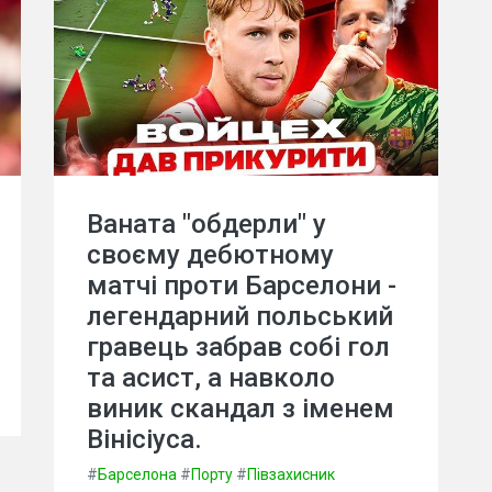
Ваната "обдерли" у
своєму дебютному
матчі проти Барселони -
легендарний польський
гравець забрав собі гол
та асист, а навколо
виник скандал з іменем
Вінісіуса.
#
Барселона
#
Порту
#
Півзахисник