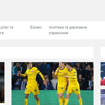
цтво та
Бізнес
політика та державне
ги
управління