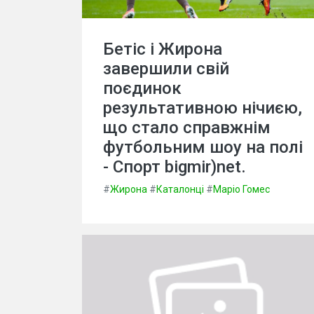
Бетіс і Жирона
завершили свій
поєдинок
результативною нічиєю,
що стало справжнім
футбольним шоу на полі
- Спорт bigmir)net.
#
Жирона
#
Каталонці
#
Маріо Гомес