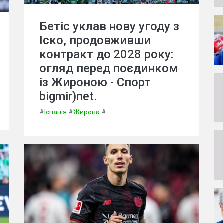
Бетіс уклав нову угоду з
Іско, продовживши
контракт до 2028 року:
огляд перед поєдинком
із Жироною - Спорт
bigmir)net.
#
Іспанія
#
Жирона
#