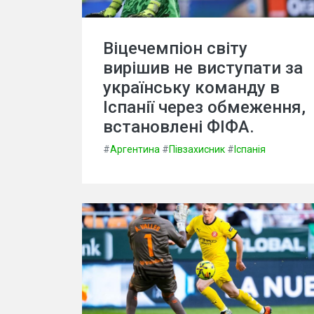
Віцечемпіон світу
вирішив не виступати за
українську команду в
Іспанії через обмеження,
встановлені ФІФА.
#
Аргентина
#
Півзахисник
#
Іспанія