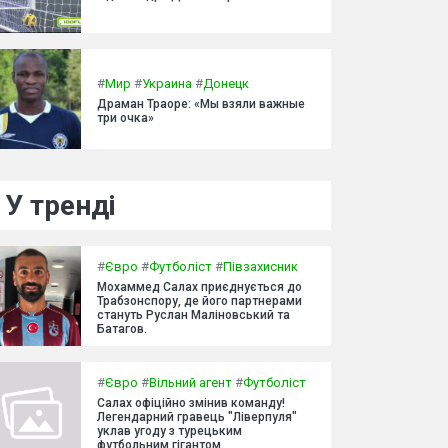
#
Мир
#
Украина
#
Донецк
Драман Траоре: «Мы взяли важные
три очка»
У тренді
#
Євро
#
Футболіст
#
Півзахисник
Мохаммед Салах приєднується до
Трабзонспору, де його партнерами
стануть Руслан Маліновський та
Батагов.
#
Євро
#
Вільний агент
#
Футболіст
Салах офіційно змінив команду!
Легендарний гравець "Ліверпуля"
уклав угоду з турецьким
футбольним гігантом.