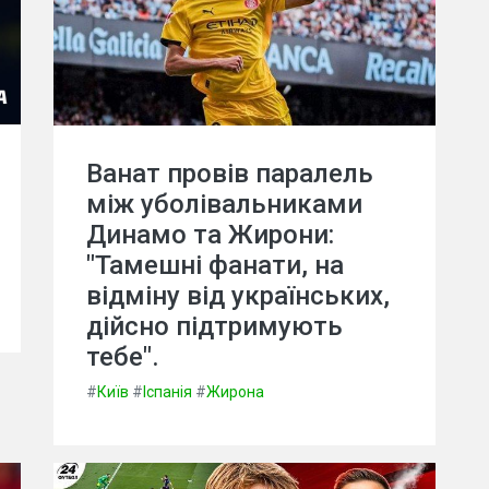
Ванат провів паралель
між уболівальниками
Динамо та Жирони:
"Тамешні фанати, на
відміну від українських,
дійсно підтримують
тебе".
#
Київ
#
Іспанія
#
Жирона