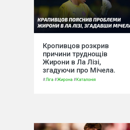
Кропивцов розкрив
причини труднощів
Жирони в Ла Лізі,
згадуючи про Мічела.
#
Ліга
#
Жирона
#
Каталонія