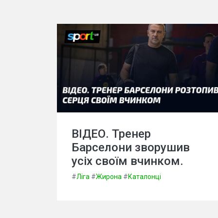
ВІДЕО. Тренер
Барселони зворушив
усіх своїм вчинком.
#
Ліга
#
Жирона
#
Каталонці