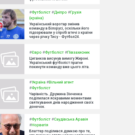
#
Футболіст
#
Дніпро
#
Грузія
(країна)
Український воротар змінив
команду в Білорусі, оскільки його
підозрювали у спробі втечі з країни
через річку Тису - Футбол24.
#
Євро
#
Футболіст
#
Півзахисник
Циганков висунув вимогу Жироні.
Український футболіст прагне
покинути команду вже цього літа.
#
Україна
#
Вільний агент
#
Футболіст
Чарівність. Дружина Зінченка
поділилася яскравими моментами
святкування днів народження своїх
донечок.
#
Футболіст
#
Саудівська Аравія
#
Норвегія
Блаттер поділився думкою про те,