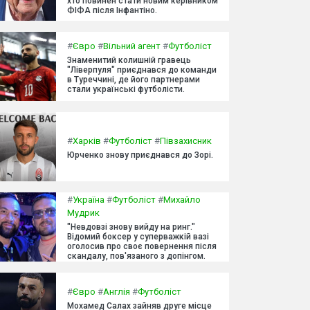
хто повинен стати новим керівником
ФІФА після Інфантіно.
#
Євро
#
Вільний агент
#
Футболіст
Знаменитий колишній гравець
"Ліверпуля" приєднався до команди
в Туреччині, де його партнерами
стали українські футболісти.
#
Харків
#
Футболіст
#
Півзахисник
Юрченко знову приєднався до Зорі.
#
Україна
#
Футболіст
#
Михайло
Мудрик
"Невдовзі знову вийду на ринг."
Відомий боксер у суперважкій вазі
оголосив про своє повернення після
скандалу, пов'язаного з допінгом.
#
Євро
#
Англія
#
Футболіст
Мохамед Салах зайняв друге місце