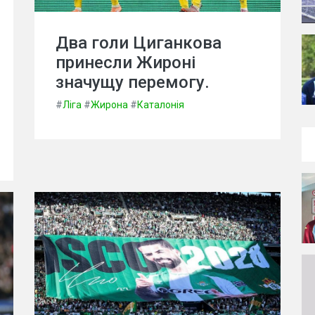
Два голи Циганкова
принесли Жироні
значущу перемогу.
#
Ліга
#
Жирона
#
Каталонія