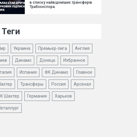
в списку найвідоміших трансферів
Трабзонспора.
Теги
ир
Украина
Премьер-лига
Англия
иев
Динамо
Донецк
Избранное
талия
Испания
ФК Динамо
Главное
ахтер
Трансферы
Россия
Арсенал
К Шахтер
Германия
Харьков
еталлург