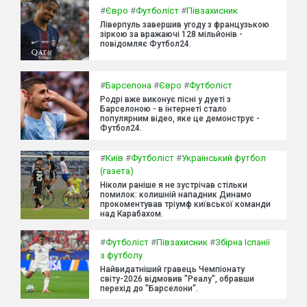
#
Євро
#
Футболіст
#
Півзахисник
Ліверпуль завершив угоду з французькою
зіркою за вражаючі 128 мільйонів -
повідомляє Футбол24.
#
Барселона
#
Євро
#
Футболіст
Родрі вже виконує пісні у дуеті з
Барселоною - в інтернеті стало
популярним відео, яке це демонструє -
Футбол24.
#
Київ
#
Футболіст
#
Український футбол
(газета)
Ніколи раніше я не зустрічав стільки
помилок: колишній нападник Динамо
прокоментував тріумф київської команди
над Карабахом.
#
Футболіст
#
Півзахисник
#
Збірна Іспанії
з футболу
Найвидатніший гравець Чемпіонату
світу-2026 відмовив "Реалу", обравши
перехід до "Барселони".