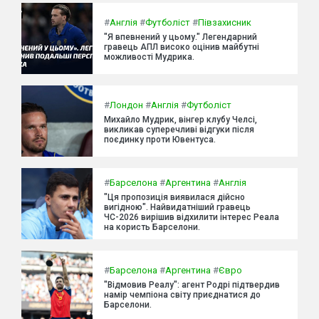
#
Англія
#
Футболіст
#
Півзахисник
"Я впевнений у цьому." Легендарний
гравець АПЛ високо оцінив майбутні
можливості Мудрика.
#
Лондон
#
Англія
#
Футболіст
Михайло Мудрик, вінгер клубу Челсі,
викликав суперечливі відгуки після
поєдинку проти Ювентуса.
#
Барселона
#
Аргентина
#
Англія
"Ця пропозиція виявилася дійсно
вигідною". Найвидатніший гравець
ЧС-2026 вирішив відхилити інтерес Реала
на користь Барселони.
#
Барселона
#
Аргентина
#
Євро
"Відмовив Реалу": агент Родрі підтвердив
намір чемпіона світу приєднатися до
Барселони.