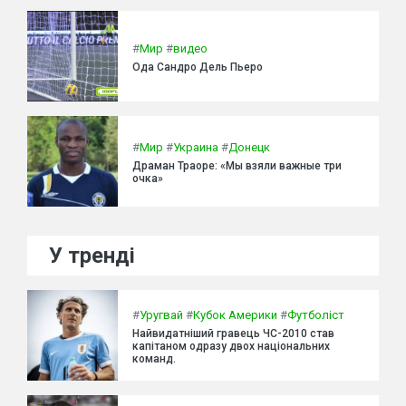
#
Мир
#
видео
Ода Сандро Дель Пьеро
#
Мир
#
Украина
#
Донецк
Драман Траоре: «Мы взяли важные три
очка»
У тренді
#
Уругвай
#
Кубок Америки
#
Футболіст
Найвидатніший гравець ЧС-2010 став
капітаном одразу двох національних
команд.