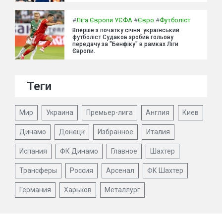
#
Ліга Європи УЄФА
#
Євро
#
Футболіст
Вперше з початку січня: український
футболіст Судаков зробив гольову
передачу за "Бенфіку" в рамках Ліги
Європи.
Теги
Мир
Украина
Премьер-лига
Англия
Киев
Динамо
Донецк
Избранное
Италия
Испания
ФК Динамо
Главное
Шахтер
Трансферы
Россия
Арсенал
ФК Шахтер
Германия
Харьков
Металлург