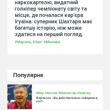
наркокартелю, видатний
голкіпер чемпіонату світу та
місце, де почалася кар'єра
Ігуаїна: суперник Шахтаря має
багатшу історію, ніж може
здатися на перший погляд.
#
Марсель
#
Нант
#
Мексика
Популярне
#
Мир
#
Англия
#
Манчестер Юнайтед
Фергюсон: «Вы действительно поверили в
это?»