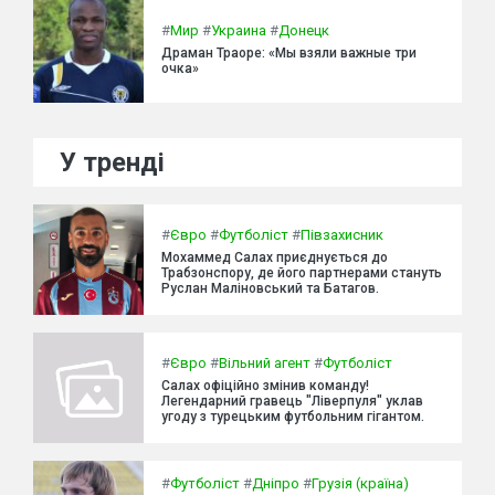
#
Мир
#
Украина
#
Донецк
Драман Траоре: «Мы взяли важные три
очка»
У тренді
#
Євро
#
Футболіст
#
Півзахисник
Мохаммед Салах приєднується до
Трабзонспору, де його партнерами стануть
Руслан Маліновський та Батагов.
#
Євро
#
Вільний агент
#
Футболіст
Салах офіційно змінив команду!
Легендарний гравець "Ліверпуля" уклав
угоду з турецьким футбольним гігантом.
#
Футболіст
#
Дніпро
#
Грузія (країна)