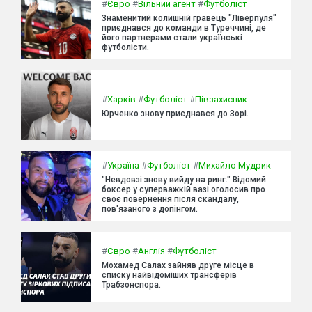
#
Євро
#
Вільний агент
#
Футболіст
Знаменитий колишній гравець "Ліверпуля"
приєднався до команди в Туреччині, де
його партнерами стали українські
футболісти.
#
Харків
#
Футболіст
#
Півзахисник
Юрченко знову приєднався до Зорі.
#
Україна
#
Футболіст
#
Михайло Мудрик
"Невдовзі знову вийду на ринг." Відомий
боксер у суперважкій вазі оголосив про
своє повернення після скандалу,
пов'язаного з допінгом.
#
Євро
#
Англія
#
Футболіст
Мохамед Салах зайняв друге місце в
списку найвідоміших трансферів
Трабзонспора.