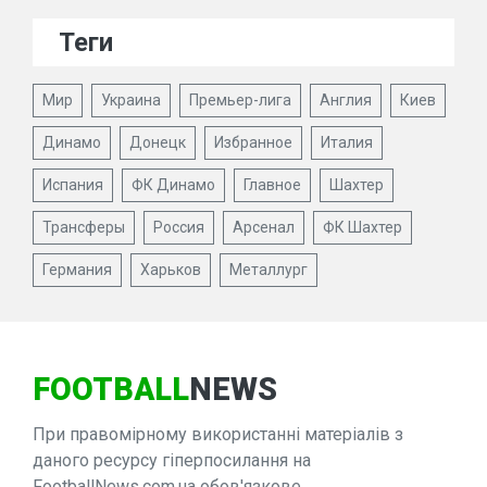
Теги
Мир
Украина
Премьер-лига
Англия
Киев
Динамо
Донецк
Избранное
Италия
Испания
ФК Динамо
Главное
Шахтер
Трансферы
Россия
Арсенал
ФК Шахтер
Германия
Харьков
Металлург
FOOTBALL
NEWS
При правомірному використанні матеріалів з
даного ресурсу гіперпосилання на
FootballNews.com.ua обов'язкове.