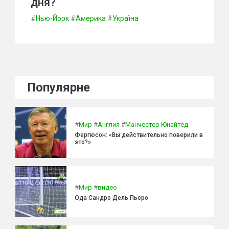
дня?
#
Нью-Йорк
#
Америка
#
Україна
Популярне
#
Мир
#
Англия
#
Манчестер Юнайтед
Фергюсон: «Вы действительно поверили в
это?»
#
Мир
#
видео
Ода Сандро Дель Пьеро