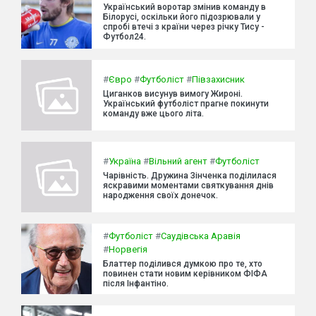
Український воротар змінив команду в
Білорусі, оскільки його підозрювали у
спробі втечі з країни через річку Тису -
Футбол24.
#
Євро
#
Футболіст
#
Півзахисник
Циганков висунув вимогу Жироні.
Український футболіст прагне покинути
команду вже цього літа.
#
Україна
#
Вільний агент
#
Футболіст
Чарівність. Дружина Зінченка поділилася
яскравими моментами святкування днів
народження своїх донечок.
#
Футболіст
#
Саудівська Аравія
#
Норвегія
Блаттер поділився думкою про те, хто
повинен стати новим керівником ФІФА
після Інфантіно.