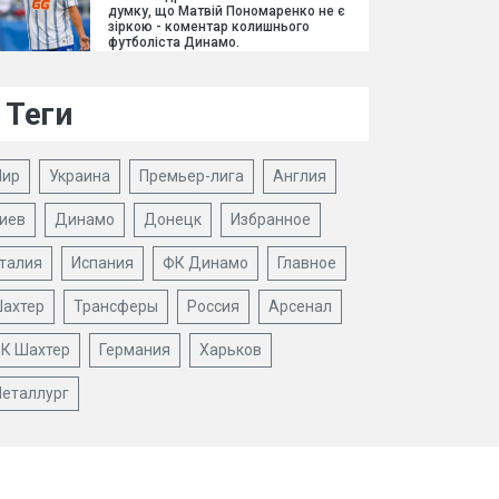
думку, що Матвій Пономаренко не є
зіркою - коментар колишнього
футболіста Динамо.
Теги
ир
Украина
Премьер-лига
Англия
иев
Динамо
Донецк
Избранное
талия
Испания
ФК Динамо
Главное
ахтер
Трансферы
Россия
Арсенал
К Шахтер
Германия
Харьков
еталлург