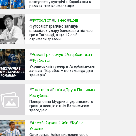
виступити у зустрічі з Карабахом в
рамках Ліги конференцій.
#
Футболіст
#
Бізнес
#
Дощ
Футболіст трагічно загинув
внаслідок удару блискавки під час
гри в Таїланді, а ще 12 осіб
отримали травми.
#
Роман Григорчук
#
Азербайджан
#
Футболіст
Український тренер в Азербайджані
заявив: "Карабах – це команда для
тренерів".
#
Політика
#
Росія
#
Друга Польська
Республіка
Повернення Мудрика: українського
гравця асоціюють із Волинською
трагедією.
#
Азербайджан
#
Київ
#
Кубок
України
Олександр Алієв висловив свою