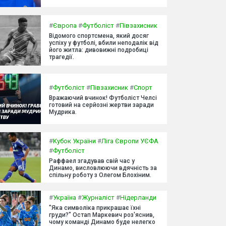
#
Європа
#
Футболіст
#
Півзахисник
Відомого спортсмена, який досяг
успіху у футболі, вбили неподалік від
його житла: дивовижні подробиці
трагедії.
#
Футболіст
#
Півзахисник
#
Спорт
Вражаючий вчинок! Футболіст Челсі
готовий на серйозні жертви заради
Мудрика.
#
Кубок України
#
Ліга Європи УЄФА
#
Футболіст
Раффаел згадував свій час у
Динамо, висловлюючи вдячність за
спільну роботу з Олегом Блохіним.
#
Україна
#
Журналіст
#
Нідерланди
"Яка символіка прикрашає їхні
груди?" Остап Маркевич роз'яснив,
чому команді Динамо буде нелегко