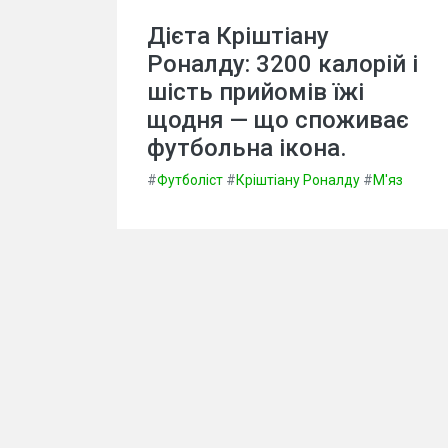
Дієта Кріштіану
Роналду: 3200 калорій і
шість прийомів їжі
щодня — що споживає
футбольна ікона.
#
Футболіст
#
Кріштіану Роналду
#
М'яз