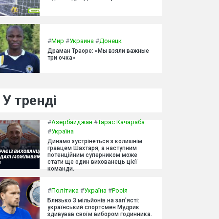
#
Мир
#
Украина
#
Донецк
Драман Траоре: «Мы взяли важные
три очка»
У тренді
#
Азербайджан
#
Тарас Качараба
#
Україна
Динамо зустрінеться з колишнім
гравцем Шахтаря, а наступним
потенційним суперником може
стати ще один вихованець цієї
команди.
#
Політика
#
Україна
#
Росія
Близько 3 мільйонів на зап'ясті:
український спортсмен Мудрик
здивував своїм вибором годинника.