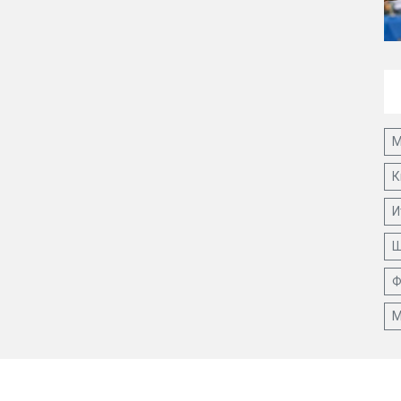
М
К
И
Ш
Ф
М