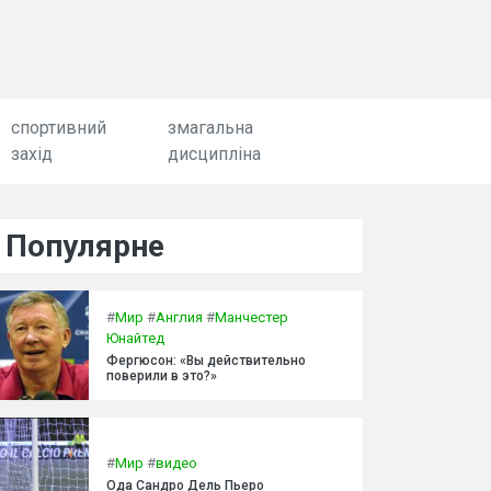
спортивний
змагальна
захід
дисципліна
Популярне
#
Мир
#
Англия
#
Манчестер
Юнайтед
Фергюсон: «Вы действительно
поверили в это?»
#
Мир
#
видео
Ода Сандро Дель Пьеро