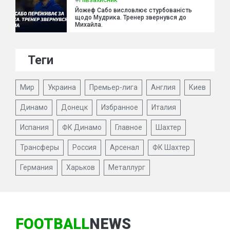
Йожеф Сабо висловлює стурбованість
щодо Мудрика. Тренер звернувся до
Михайла.
Теги
Мир
Украина
Премьер-лига
Англия
Киев
Динамо
Донецк
Избранное
Италия
Испания
ФК Динамо
Главное
Шахтер
Трансферы
Россия
Арсенал
ФК Шахтер
Германия
Харьков
Металлург
FOOTBALL
NEWS