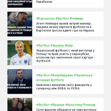
Карабахом.
#
Барселона
#
Футбол
#
Неймар
Агент Неймара провів хитрий маневр,
завдяки якому зарплата футболіста в
Барселоні зросла вдвічі і ще на півраза.
#
Футбол
#
Україна
#
Київ
Український футболіст, який виступав у
Польщі та брав участь у єврокубках,
оголосив про закінчення своєї кар'єри -
Футбол24.
#
Футбол
#
Азербайджан
#
Українська
асоціація футболу
Шевченко визначив своїх фаворитів у
суперечці між ФІФА та УЄФА.
#
Футбол
#
Франція
#
Кріштіану Роналду
Сотні фанатів зібралися на чужу весільну