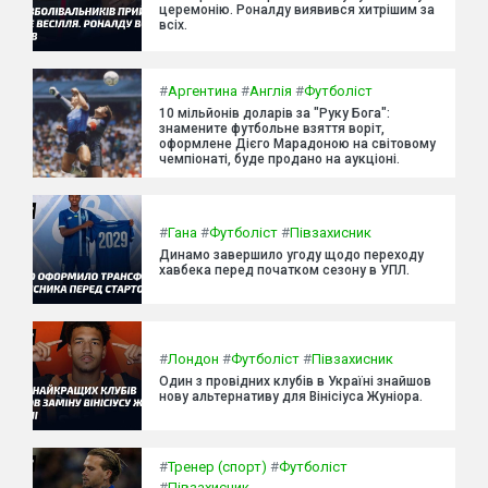
церемонію. Роналду виявився хитрішим за
всіх.
#
Аргентина
#
Англія
#
Футболіст
10 мільйонів доларів за "Руку Бога":
знамените футбольне взяття воріт,
оформлене Дієго Марадоною на світовому
чемпіонаті, буде продано на аукціоні.
#
Гана
#
Футболіст
#
Півзахисник
Динамо завершило угоду щодо переходу
хавбека перед початком сезону в УПЛ.
#
Лондон
#
Футболіст
#
Півзахисник
Один з провідних клубів в Україні знайшов
нову альтернативу для Вінісіуса Жуніора.
#
Тренер (спорт)
#
Футболіст
#
Півзахисник