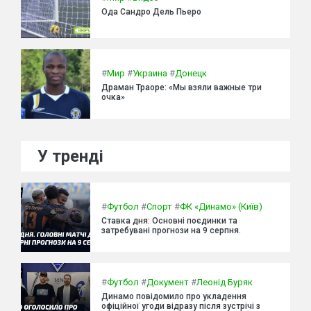
Ода Сандро Дель Пьеро
#
Мир
#
Украина
#
Донецк
Драман Траоре: «Мы взяли важные три
очка»
У тренді
#
Футбол
#
Спорт
#
ФК «Динамо» (Київ)
Ставка дня: Основні поєдинки та
затребувані прогнози на 9 серпня.
#
Футбол
#
Документ
#
Леонід Буряк
Динамо повідомило про укладення
офіційної угоди відразу після зустрічі з