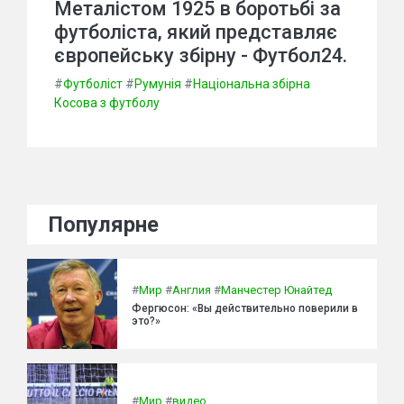
Металістом 1925 в боротьбі за
футболіста, який представляє
європейську збірну - Футбол24.
#
Футболіст
#
Румунія
#
Національна збірна
Косова з футболу
Популярне
#
Мир
#
Англия
#
Манчестер Юнайтед
Фергюсон: «Вы действительно поверили в
это?»
#
Мир
#
видео