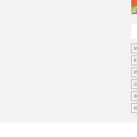
М
К
И
Ш
Ф
М