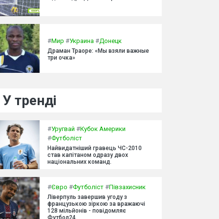
#
Мир
#
Украина
#
Донецк
Драман Траоре: «Мы взяли важные
три очка»
У тренді
#
Уругвай
#
Кубок Америки
#
Футболіст
Найвидатніший гравець ЧС-2010
став капітаном одразу двох
національних команд.
#
Євро
#
Футболіст
#
Півзахисник
Ліверпуль завершив угоду з
французькою зіркою за вражаючі
128 мільйонів - повідомляє
Футбол24.