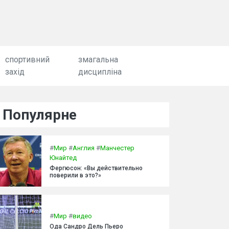
спортивний
змагальна
захід
дисципліна
Популярне
#
Мир
#
Англия
#
Манчестер
Юнайтед
Фергюсон: «Вы действительно
поверили в это?»
#
Мир
#
видео
Ода Сандро Дель Пьеро