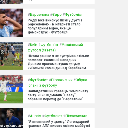
#
Барселона
#
Євро
#
Футболіст
Родрі вже виконує пісні у дуеті з
Барселоною - в інтернеті стало
популярним відео, яке це
демонструє - Футбол24.
#
Київ
#
Футболіст
#
Український
футбол (газета)
Ніколи раніше я не зустрічав стільки
помилок: колишній нападник
Динамо прокоментував тріумф
київської команди над Карабахом.
#
Футболіст
#
Півзахисник
#
Збірна
Іспанії з футболу
Найвидатніший гравець Чемпіонату
світу-2026 відмовив "Реалу",
обравши перехід до "Барселони".
#
Англія
#
Футболіст
#
Півзахисник
"Я впевнений у цьому." Легендарний
гравець АПЛ високо оцінив майбутні