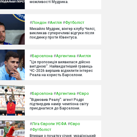
можливості Мудрика.
#
Лондон
#
Англія
#
Футболіст
Михайло Мудрик, вінгер клубу Челсі,
викликав суперечливі відгуки після
поєдинку проти Ювентуса.
#
Барселона
#
Аргентина
#
Англія
"Ця пропозиція виявилася дійсно
вигідною". Найвидатніший гравець
ЧС-2026 вирішив відхилити інтерес
Реала на користь Барселони.
#
Барселона
#
Аргентина
#
Євро
"Відмовив Реалу": агент Родрі
підтвердив намір чемпіона світу
приєднатися до Барселони.
#
Ліга Європи УЄФА
#
Євро
#
Футболіст
Вперше з початку січня: український