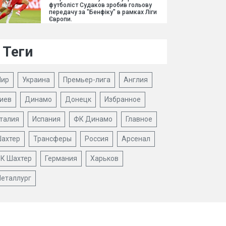
футболіст Судаков зробив гольову
передачу за "Бенфіку" в рамках Ліги
Європи.
Теги
ир
Украина
Премьер-лига
Англия
иев
Динамо
Донецк
Избранное
талия
Испания
ФК Динамо
Главное
ахтер
Трансферы
Россия
Арсенал
К Шахтер
Германия
Харьков
еталлург