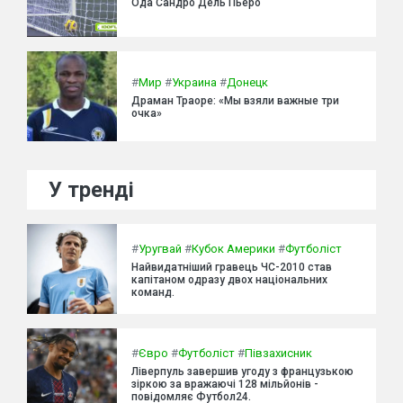
Ода Сандро Дель Пьеро
#
Мир
#
Украина
#
Донецк
Драман Траоре: «Мы взяли важные три
очка»
У тренді
#
Уругвай
#
Кубок Америки
#
Футболіст
Найвидатніший гравець ЧС-2010 став
капітаном одразу двох національних
команд.
#
Євро
#
Футболіст
#
Півзахисник
Ліверпуль завершив угоду з французькою
зіркою за вражаючі 128 мільйонів -
повідомляє Футбол24.