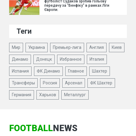
футболіст Судаков зробив гольову
передачу за "Бенфіку" в рамках Ліги
Європи.
Теги
Мир
Украина
Премьер-лига
Англия
Киев
Динамо
Донецк
Избранное
Италия
Испания
ФК Динамо
Главное
Шахтер
Трансферы
Россия
Арсенал
ФК Шахтер
Германия
Харьков
Металлург
FOOTBALL
NEWS