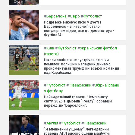
#
Барселона
#
Євро
#
Футболіст
Родрі вже виконує пісні у дуеті з
Барселоною - в інтернеті стало
популярним відео, яке це демонструє -
Футбол24.
#
Київ
#
Футболіст
#
Український футбол
(газета)
Ніколи раніше я не зустрічав стільки
помилок: колишній нападник Динамо
прокоментував тріумф київської команди
над Карабахом.
#
Футболіст
#
Півзахисник
#
Збірна Іспанії
з футболу
Найвидатніший гравець Чемпіонату
світу-2026 відмовив "Реалу", обравши
перехід до "Барселони".
#
Англія
#
Футболіст
#
Півзахисник
"Я впевнений у цьому." Легендарний
гравець АПЛ високо оцінив майбутні