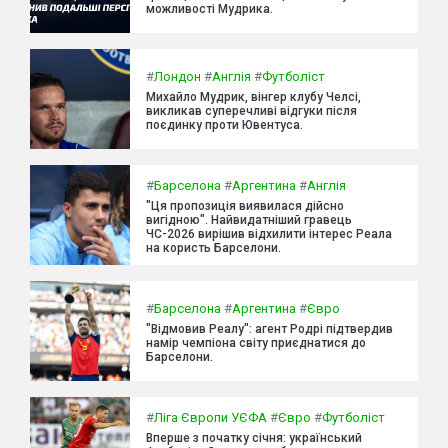
можливості Мудрика.
#
Лондон
#
Англія
#
Футболіст
Михайло Мудрик, вінгер клубу Челсі,
викликав суперечливі відгуки після
поєдинку проти Ювентуса.
#
Барселона
#
Аргентина
#
Англія
"Ця пропозиція виявилася дійсно
вигідною". Найвидатніший гравець
ЧС-2026 вирішив відхилити інтерес Реала
на користь Барселони.
#
Барселона
#
Аргентина
#
Євро
"Відмовив Реалу": агент Родрі підтвердив
намір чемпіона світу приєднатися до
Барселони.
#
Ліга Європи УЄФА
#
Євро
#
Футболіст
Вперше з початку січня: український