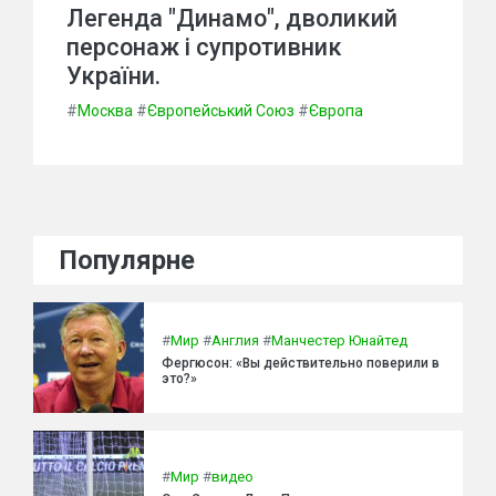
Легенда "Динамо", дволикий
персонаж і супротивник
України.
#
Москва
#
Європейський Союз
#
Європа
Популярне
#
Мир
#
Англия
#
Манчестер Юнайтед
Фергюсон: «Вы действительно поверили в
это?»
#
Мир
#
видео