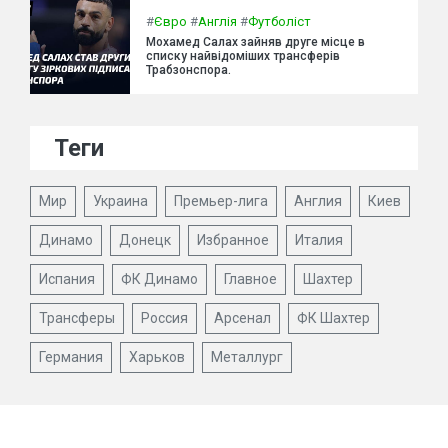
#
Євро
#
Англія
#
Футболіст
Мохамед Салах зайняв друге місце в
списку найвідоміших трансферів
Трабзонспора.
Теги
Мир
Украина
Премьер-лига
Англия
Киев
Динамо
Донецк
Избранное
Италия
Испания
ФК Динамо
Главное
Шахтер
Трансферы
Россия
Арсенал
ФК Шахтер
Германия
Харьков
Металлург