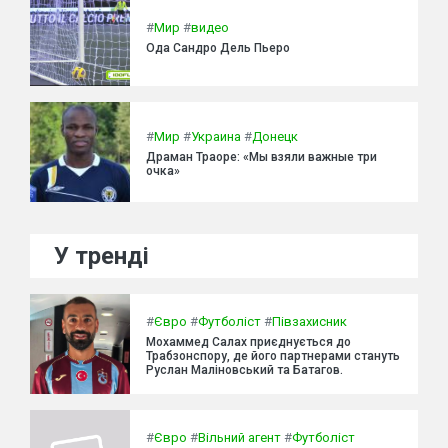
#
Мир
#
видео
Ода Сандро Дель Пьеро
#
Мир
#
Украина
#
Донецк
Драман Траоре: «Мы взяли важные три
очка»
У тренді
#
Євро
#
Футболіст
#
Півзахисник
Мохаммед Салах приєднується до
Трабзонспору, де його партнерами стануть
Руслан Маліновський та Батагов.
#
Євро
#
Вільний агент
#
Футболіст