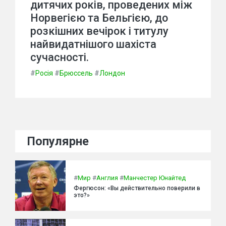
дитячих років, проведених між
Норвегією та Бельгією, до
розкішних вечірок і титулу
найвидатнішого шахіста
сучасності.
#
Росія
#
Брюссель
#
Лондон
Популярне
#
Мир
#
Англия
#
Манчестер Юнайтед
Фергюсон: «Вы действительно поверили в
это?»