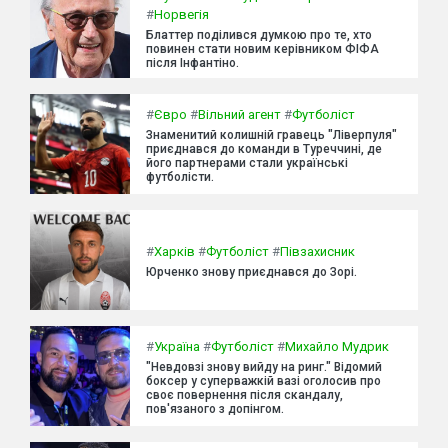
#
Норвегія
Блаттер поділився думкою про те, хто
повинен стати новим керівником ФІФА
після Інфантіно.
#
Євро
#
Вільний агент
#
Футболіст
Знаменитий колишній гравець "Ліверпуля"
приєднався до команди в Туреччині, де
його партнерами стали українські
футболісти.
#
Харків
#
Футболіст
#
Півзахисник
Юрченко знову приєднався до Зорі.
#
Україна
#
Футболіст
#
Михайло Мудрик
"Невдовзі знову вийду на ринг." Відомий
боксер у суперважкій вазі оголосив про
своє повернення після скандалу,
пов'язаного з допінгом.