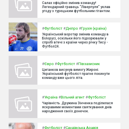
Салах офіційно змінив команду!
Легендарний гравець "Ліверпуля" уклав
угоду з турецьким футбольним гігантом.
#
Футболіст
#
Дніпро
#
Грузія (країна)
Український воротар змінив команду в
Білорусі, оскільки його підозрювали у
спробі втечі з країни через річку Тису -
Футбол24.
#
Євро
#
Футболіст
#
Півзахисник
Циганков висунув вимогу Жироні.
Український футболіст прагне покинути
команду вже цього літа.
#
Україна
#
Вільний агент
#
Футболіст
Чарівність. Дружина Зінченка поділилася
яскравими моментами святкування днів
народження своїх донечок.
#
Футболіст
#
Саудівська Аравія