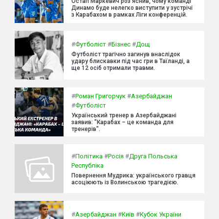
Остап Маркевич роз'яснив, чому команді
Динамо буде нелегко виступити у зустрічі
з Карабахом в рамках Ліги конференцій.
#
Футболіст
#
Бізнес
#
Дощ
Футболіст трагічно загинув внаслідок
удару блискавки під час гри в Таїланді, а
ще 12 осіб отримали травми.
#
Роман Григорчук
#
Азербайджан
#
Футболіст
Український тренер в Азербайджані
заявив: "Карабах – це команда для
тренерів".
#
Політика
#
Росія
#
Друга Польська
Республіка
Повернення Мудрика: українського гравця
асоціюють із Волинською трагедією.
#
Азербайджан
#
Київ
#
Кубок України