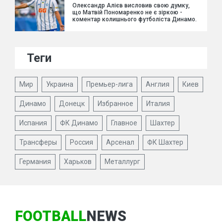
Олександр Алієв висловив свою думку,
що Матвій Пономаренко не є зіркою -
коментар колишнього футболіста Динамо.
Теги
Мир
Украина
Премьер-лига
Англия
Киев
Динамо
Донецк
Избранное
Италия
Испания
ФК Динамо
Главное
Шахтер
Трансферы
Россия
Арсенал
ФК Шахтер
Германия
Харьков
Металлург
FOOTBALL
NEWS