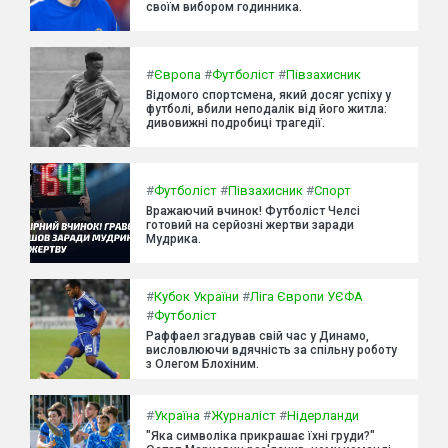
своїм вибором годинника.
#
Європа
#
Футболіст
#
Півзахисник
Відомого спортсмена, який досяг успіху у
футболі, вбили неподалік від його житла:
дивовижні подробиці трагедії.
#
Футболіст
#
Півзахисник
#
Спорт
Вражаючий вчинок! Футболіст Челсі
готовий на серйозні жертви заради
Мудрика.
#
Кубок України
#
Ліга Європи УЄФА
#
Футболіст
Раффаел згадував свій час у Динамо,
висловлюючи вдячність за спільну роботу
з Олегом Блохіним.
#
Україна
#
Журналіст
#
Нідерланди
"Яка символіка прикрашає їхні груди?"