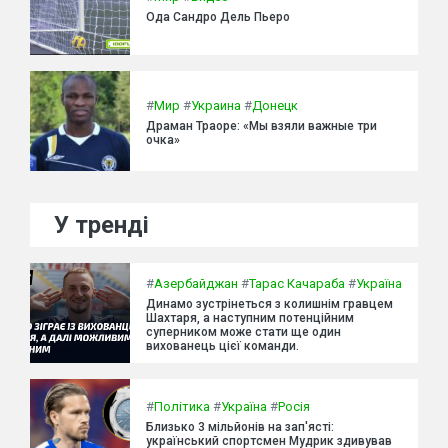
Ода Сандро Дель Пьеро
#
Мир
#
Украина
#
Донецк
Драман Траоре: «Мы взяли важные три
очка»
У тренді
#
Азербайджан
#
Тарас Качараба
#
Україна
Динамо зустрінеться з колишнім гравцем
Шахтаря, а наступним потенційним
суперником може стати ще один
вихованець цієї команди.
#
Політика
#
Україна
#
Росія
Близько 3 мільйонів на зап'ясті:
український спортсмен Мудрик здивував