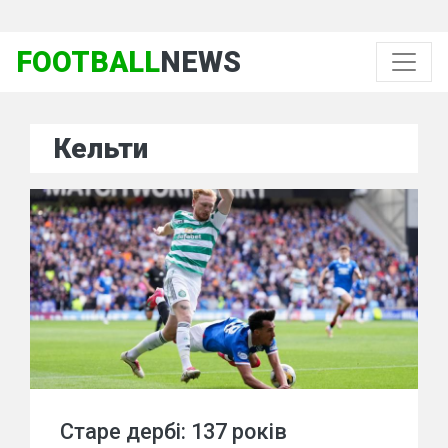
FOOTBALL
NEWS
Кельти
Старе дербі: 137 років