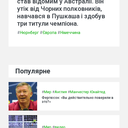
став відомим у Австралії. Він
утік від Чорних полковників,
навчався в Пушкаша і здобув
три титули чемпіона.
#
Нюрнберг
#
Європа
#
Німеччина
Популярне
#
Мир
#
Англия
#
Манчестер Юнайтед
Фергюсон: «Вы действительно поверили в
это?»
#
Мир
#
видео