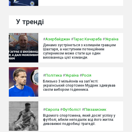
У тренді
#
Азербайджан
#
Тарас Качараба
#
Україна
Динамо зустрінеться з колишнім гравцем
Шахтаря, а наступним потенційним
суперником може стати ще один
вихованець цієї команди.
#
Політика
#
Україна
#
Росія
Близько 3 мільйонів на зап'ясті:
український спортсмен Мудрик здивував
своїм вибором годинника.
#
Європа
#
Футболіст
#
Півзахисник
Відомого спортсмена, який досяг успіху у
футболі, вбили неподалік від його житла:
дивовижні подробиці трагедії.