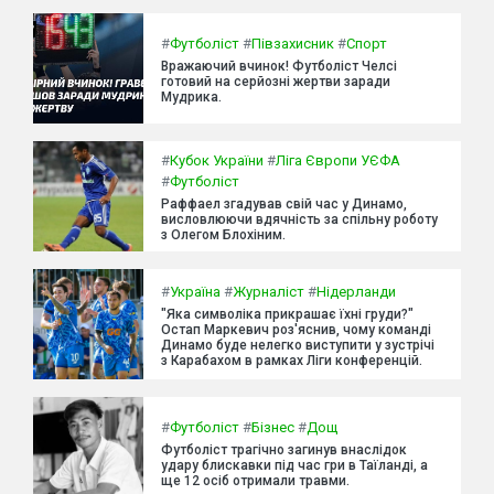
#
Футболіст
#
Півзахисник
#
Спорт
Вражаючий вчинок! Футболіст Челсі
готовий на серйозні жертви заради
Мудрика.
#
Кубок України
#
Ліга Європи УЄФА
#
Футболіст
Раффаел згадував свій час у Динамо,
висловлюючи вдячність за спільну роботу
з Олегом Блохіним.
#
Україна
#
Журналіст
#
Нідерланди
"Яка символіка прикрашає їхні груди?"
Остап Маркевич роз'яснив, чому команді
Динамо буде нелегко виступити у зустрічі
з Карабахом в рамках Ліги конференцій.
#
Футболіст
#
Бізнес
#
Дощ
Футболіст трагічно загинув внаслідок
удару блискавки під час гри в Таїланді, а
ще 12 осіб отримали травми.