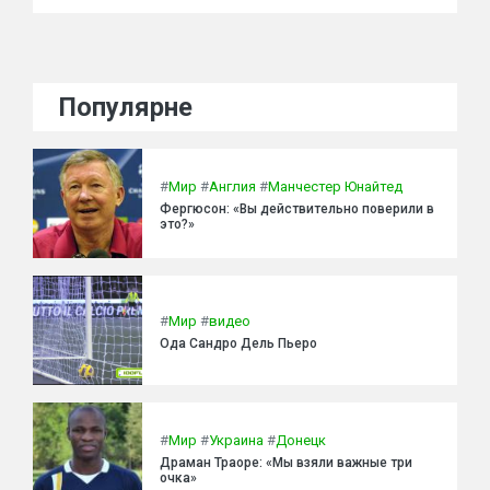
Популярне
#
Мир
#
Англия
#
Манчестер Юнайтед
Фергюсон: «Вы действительно поверили в
это?»
#
Мир
#
видео
Ода Сандро Дель Пьеро
#
Мир
#
Украина
#
Донецк
Драман Траоре: «Мы взяли важные три
очка»