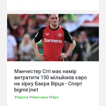
Манчестер Сіті має намір
витратити 150 мільйонів євро
на зірку Баєра Вірца - Спорт
bigmir)net
#
Європа
#
Німеччина
#
Євро