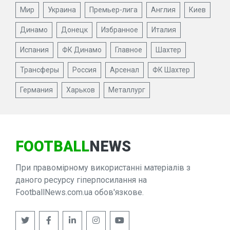
Мир
Украина
Премьер-лига
Англия
Киев
Динамо
Донецк
Избранное
Италия
Испания
ФК Динамо
Главное
Шахтер
Трансферы
Россия
Арсенал
ФК Шахтер
Германия
Харьков
Металлург
FOOTBALL
NEWS
При правомірному використанні матеріалів з
даного ресурсу гіперпосилання на
FootballNews.com.ua обов'язкове.