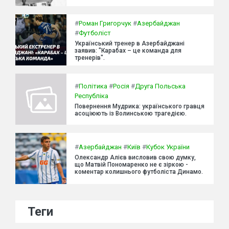
#
Роман Григорчук
#
Азербайджан
#
Футболіст
Український тренер в Азербайджані
заявив: "Карабах – це команда для
тренерів".
#
Політика
#
Росія
#
Друга Польська
Республіка
Повернення Мудрика: українського гравця
асоціюють із Волинською трагедією.
#
Азербайджан
#
Київ
#
Кубок України
Олександр Алієв висловив свою думку,
що Матвій Пономаренко не є зіркою -
коментар колишнього футболіста Динамо.
Теги