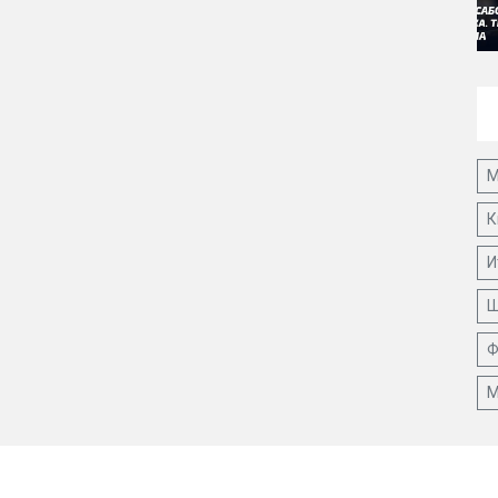
М
К
И
Ш
Ф
М