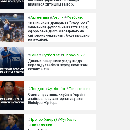
весільну церемонію. Роналду
виявився хитрішим за всіх.
#
Аргентина
#
Англія
#
Футболіст
10 мільйонів доларів за "Руку Бога":
знамените футбольне взяття воріт,
оформлене Дієго Марадоною на
світовому чемпіонаті, буде продано
на аукціоні.
#
Гана
#
Футболіст
#
Півзахисник
Динамо завершило угоду щодо
переходу хавбека перед початком
сезону в УПЛ.
#
Лондон
#
Футболіст
#
Півзахисник
Один з провідних клубів в Україні
знайшов нову альтернативу для
Вінісіуса Жуніора.
#
Тренер (спорт)
#
Футболіст
#
Півзахисник