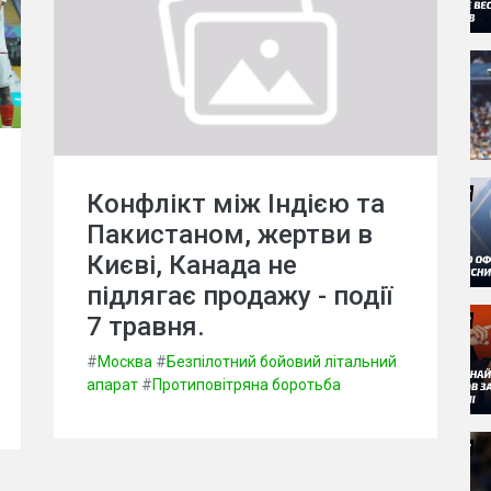
Конфлікт між Індією та
Пакистаном, жертви в
Києві, Канада не
підлягає продажу - події
7 травня.
#
Москва
#
Безпілотний бойовий літальний
апарат
#
Протиповітряна боротьба