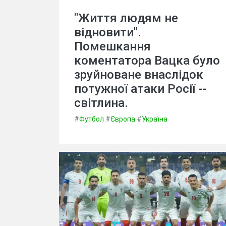
"Життя людям не
відновити".
Помешкання
коментатора Вацка було
зруйноване внаслідок
потужної атаки Росії --
світлина.
#
Футбол
#
Європа
#
Україна