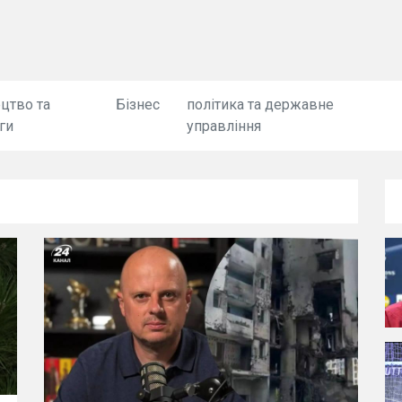
цтво та
Бізнес
політика та державне
ги
управління