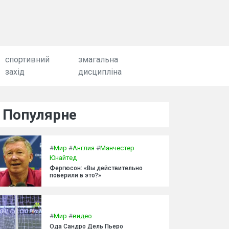
спортивний
змагальна
захід
дисципліна
Популярне
#
Мир
#
Англия
#
Манчестер
Юнайтед
Фергюсон: «Вы действительно
поверили в это?»
#
Мир
#
видео
Ода Сандро Дель Пьеро