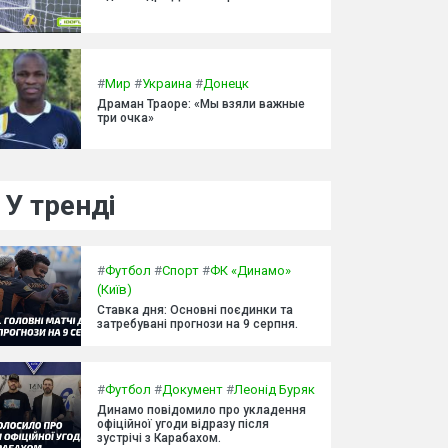
#
Мир
#
Украина
#
Донецк
Драман Траоре: «Мы взяли важные
три очка»
У тренді
#
Футбол
#
Спорт
#
ФК «Динамо»
(Київ)
Ставка дня: Основні поєдинки та
затребувані прогнози на 9 серпня.
#
Футбол
#
Документ
#
Леонід Буряк
Динамо повідомило про укладення
офіційної угоди відразу після
зустрічі з Карабахом.