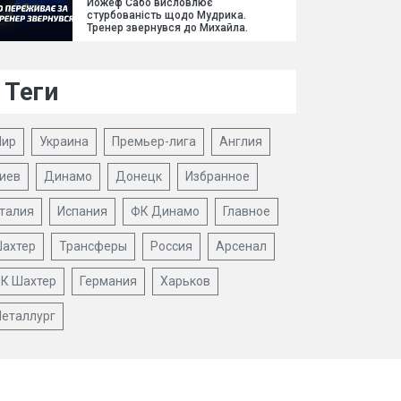
Йожеф Сабо висловлює
стурбованість щодо Мудрика.
Тренер звернувся до Михайла.
Теги
ир
Украина
Премьер-лига
Англия
иев
Динамо
Донецк
Избранное
талия
Испания
ФК Динамо
Главное
ахтер
Трансферы
Россия
Арсенал
К Шахтер
Германия
Харьков
еталлург