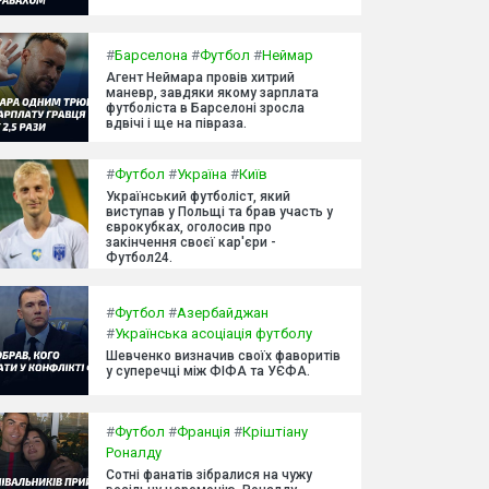
#
Барселона
#
Футбол
#
Неймар
Агент Неймара провів хитрий
маневр, завдяки якому зарплата
футболіста в Барселоні зросла
вдвічі і ще на півраза.
#
Футбол
#
Україна
#
Київ
Український футболіст, який
виступав у Польщі та брав участь у
єврокубках, оголосив про
закінчення своєї кар'єри -
Футбол24.
#
Футбол
#
Азербайджан
#
Українська асоціація футболу
Шевченко визначив своїх фаворитів
у суперечці між ФІФА та УЄФА.
#
Футбол
#
Франція
#
Кріштіану
Роналду
Сотні фанатів зібралися на чужу