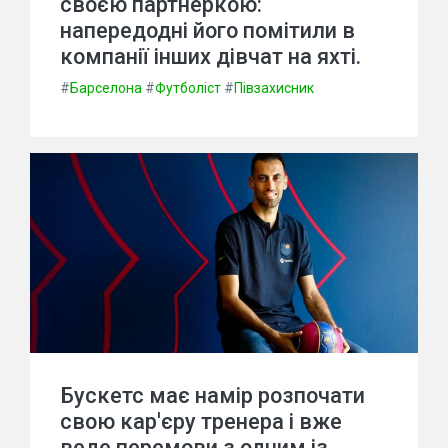
своєю партнеркою:
напередодні його помітили в
компанії інших дівчат на яхті.
#
Барселона
#
Футболіст
#
Півзахисник
Бускетс має намір розпочати
свою кар'єру тренера і вже
веде перемови з одним із