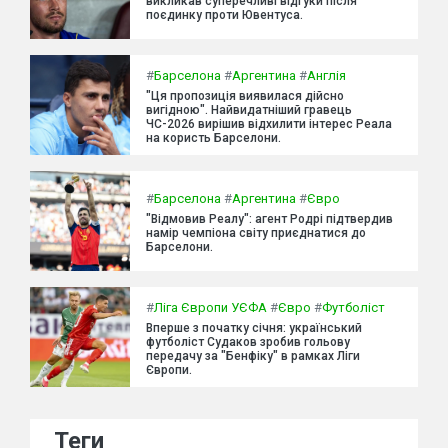
викликав суперечливі відгуки після
поєдинку проти Ювентуса.
#
Барселона
#
Аргентина
#
Англія
"Ця пропозиція виявилася дійсно
вигідною". Найвидатніший гравець
ЧС-2026 вирішив відхилити інтерес Реала
на користь Барселони.
#
Барселона
#
Аргентина
#
Євро
"Відмовив Реалу": агент Родрі підтвердив
намір чемпіона світу приєднатися до
Барселони.
#
Ліга Європи УЄФА
#
Євро
#
Футболіст
Вперше з початку січня: український
футболіст Судаков зробив гольову
передачу за "Бенфіку" в рамках Ліги
Європи.
Теги