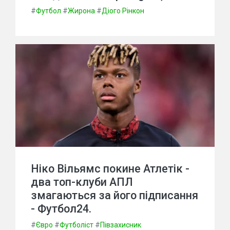
#
Футбол
#
Жирона
#
Діого Рінкон
Ніко Вільямс покине Атлетік -
два топ-клуби АПЛ
змагаються за його підписання
- Футбол24.
#
Євро
#
Футболіст
#
Півзахисник