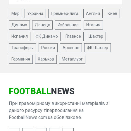
Мир
Украина
Премьер-лига
Англия
Киев
Динамо
Донецк
Избранное
Италия
Испания
ФК Динамо
Главное
Шахтер
Трансферы
Россия
Арсенал
ФК Шахтер
Германия
Харьков
Металлург
FOOTBALL
NEWS
При правомірному використанні матеріалів з
даного ресурсу гіперпосилання на
FootballNews.com.ua обов'язкове.