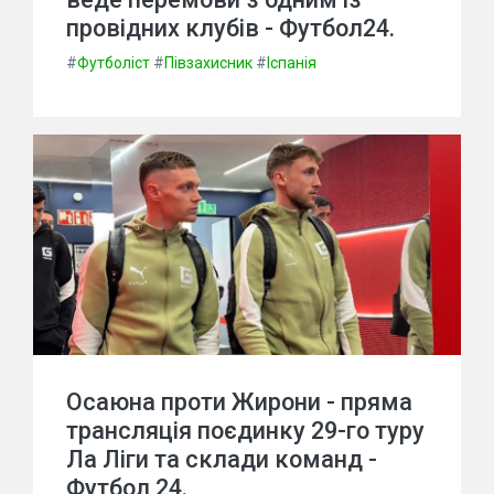
провідних клубів - Футбол24.
#
Футболіст
#
Півзахисник
#
Іспанія
Осаюна проти Жирони - пряма
трансляція поєдинку 29-го туру
Ла Ліги та склади команд -
Футбол 24.