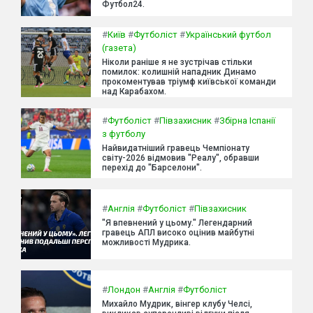
Футбол24.
#
Київ
#
Футболіст
#
Український футбол
(газета)
Ніколи раніше я не зустрічав стільки
помилок: колишній нападник Динамо
прокоментував тріумф київської команди
над Карабахом.
#
Футболіст
#
Півзахисник
#
Збірна Іспанії
з футболу
Найвидатніший гравець Чемпіонату
світу-2026 відмовив "Реалу", обравши
перехід до "Барселони".
#
Англія
#
Футболіст
#
Півзахисник
"Я впевнений у цьому." Легендарний
гравець АПЛ високо оцінив майбутні
можливості Мудрика.
#
Лондон
#
Англія
#
Футболіст
Михайло Мудрик, вінгер клубу Челсі,