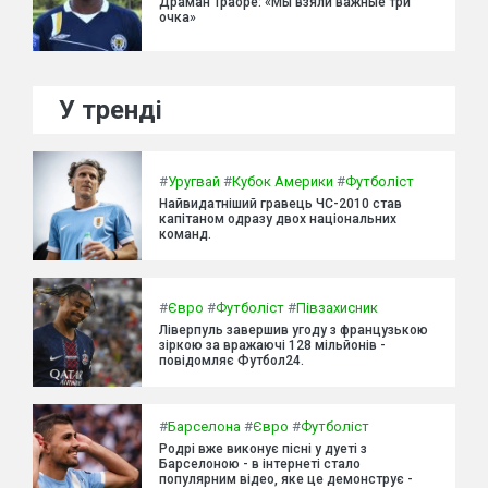
Драман Траоре: «Мы взяли важные три
очка»
У тренді
#
Уругвай
#
Кубок Америки
#
Футболіст
Найвидатніший гравець ЧС-2010 став
капітаном одразу двох національних
команд.
#
Євро
#
Футболіст
#
Півзахисник
Ліверпуль завершив угоду з французькою
зіркою за вражаючі 128 мільйонів -
повідомляє Футбол24.
#
Барселона
#
Євро
#
Футболіст
Родрі вже виконує пісні у дуеті з
Барселоною - в інтернеті стало
популярним відео, яке це демонструє -