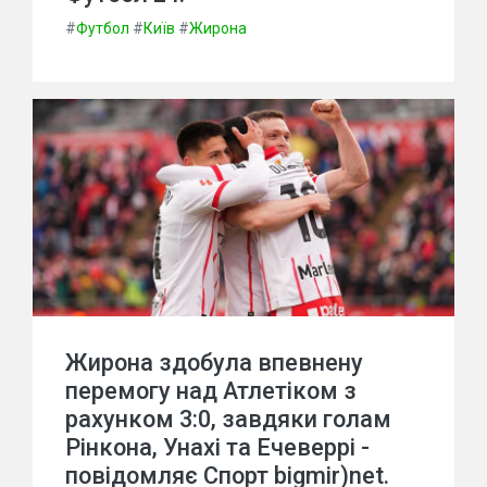
#
Футбол
#
Київ
#
Жирона
Жирона здобула впевнену
перемогу над Атлетіком з
рахунком 3:0, завдяки голам
Рінкона, Унахі та Ечеверрі -
повідомляє Спорт bigmir)net.