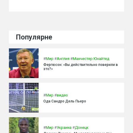
Популярне
#
Мир
#
Англия
#
Манчестер Юнайтед
Фергюсон: «Вы действительно поверили в
это?»
#
Мир
#
видео
Ода Сандро Дель Пьеро
#
Мир
#
Украина
#
Донецк