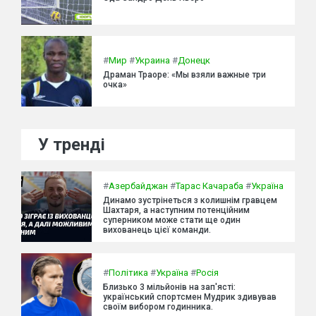
#
Мир
#
Украина
#
Донецк
Драман Траоре: «Мы взяли важные три
очка»
У тренді
#
Азербайджан
#
Тарас Качараба
#
Україна
Динамо зустрінеться з колишнім гравцем
Шахтаря, а наступним потенційним
суперником може стати ще один
вихованець цієї команди.
#
Політика
#
Україна
#
Росія
Близько 3 мільйонів на зап'ясті:
український спортсмен Мудрик здивував
своїм вибором годинника.