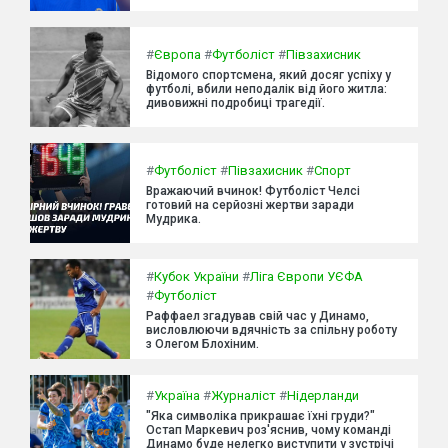
#
Європа
#
Футболіст
#
Півзахисник
Відомого спортсмена, який досяг успіху у
футболі, вбили неподалік від його житла:
дивовижні подробиці трагедії.
#
Футболіст
#
Півзахисник
#
Спорт
Вражаючий вчинок! Футболіст Челсі
готовий на серйозні жертви заради
Мудрика.
#
Кубок України
#
Ліга Європи УЄФА
#
Футболіст
Раффаел згадував свій час у Динамо,
висловлюючи вдячність за спільну роботу
з Олегом Блохіним.
#
Україна
#
Журналіст
#
Нідерланди
"Яка символіка прикрашає їхні груди?"
Остап Маркевич роз'яснив, чому команді
Динамо буде нелегко виступити у зустрічі