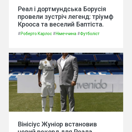
Реал і дортмундська Борусія
провели зустріч легенд: тріумф
Крооса та веселий Баптіста.
#
Роберто Карлос
#
Німеччина
#
Футболіст
Вінісіус Жуніор встановив
новий рекорд для Реала,