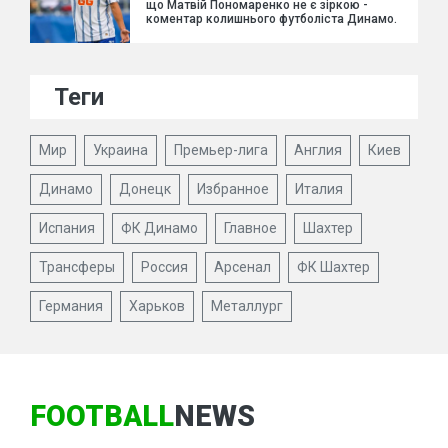
що Матвій Пономаренко не є зіркою -
коментар колишнього футболіста Динамо.
Теги
Мир
Украина
Премьер-лига
Англия
Киев
Динамо
Донецк
Избранное
Италия
Испания
ФК Динамо
Главное
Шахтер
Трансферы
Россия
Арсенал
ФК Шахтер
Германия
Харьков
Металлург
FOOTBALL
NEWS