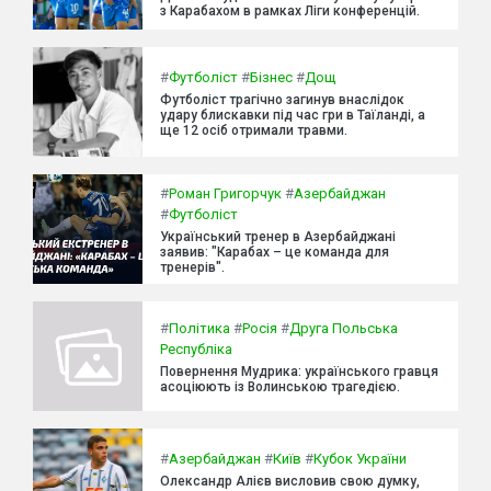
з Карабахом в рамках Ліги конференцій.
#
Футболіст
#
Бізнес
#
Дощ
Футболіст трагічно загинув внаслідок
удару блискавки під час гри в Таїланді, а
ще 12 осіб отримали травми.
#
Роман Григорчук
#
Азербайджан
#
Футболіст
Український тренер в Азербайджані
заявив: "Карабах – це команда для
тренерів".
#
Політика
#
Росія
#
Друга Польська
Республіка
Повернення Мудрика: українського гравця
асоціюють із Волинською трагедією.
#
Азербайджан
#
Київ
#
Кубок України
Олександр Алієв висловив свою думку,