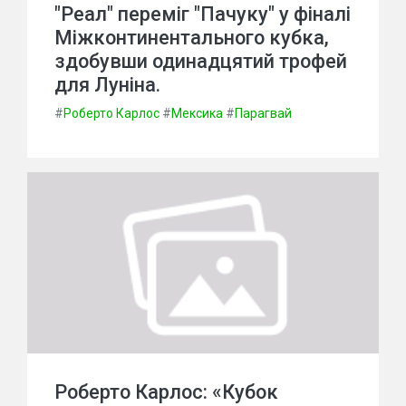
"Реал" переміг "Пачуку" у фіналі
Міжконтинентального кубка,
здобувши одинадцятий трофей
для Луніна.
#
Роберто Карлос
#
Мексика
#
Парагвай
Роберто Карлос: «Кубок