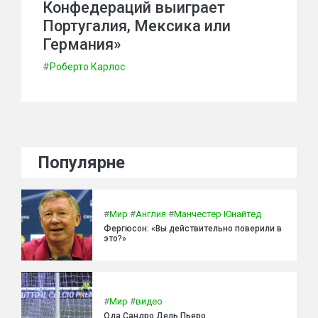
Конфедераций выиграет
Португалия, Мексика или
Германия»
#
Роберто Карлос
Популярне
#
Мир
#
Англия
#
Манчестер Юнайтед
Фергюсон: «Вы действительно поверили в
это?»
#
Мир
#
видео
Ода Сандро Дель Пьеро