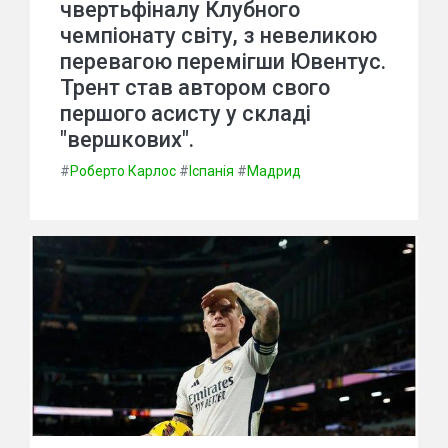
чвертьфіналу Клубного
чемпіонату світу, з невеликою
перевагою перемігши Ювентус.
Трент став автором свого
першого асисту у складі
"вершкових".
#
Роберто Карлос
#
Іспанія
#
Мадрид